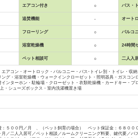
エアコン付き
バス・
○
追焚機能
オート
-
フローリング
バルコ
○
浴室乾燥機
24時間
○
ペット相談可
二人入
○
・エアコン・オートロック・バルコニー・バス･トイレ別・トイレ・収
リング・浴室乾燥機・ウォークインクローゼット・照明器具・ガスコン
付インターホン・駐輪場・クローゼット・衣類乾燥機・カードキー・プ
以上・シューズボックス・室内洗濯機置き場
費：５００円／月 、（ペット飼育の場合） ペット保証金：６８００
ヶ月／二人入居可／ペット相談／ルームクリーニング料要、鍵代要／バ