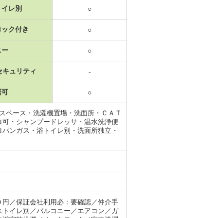
トイレ別
○
ロック付き
○
ニー
○
セキュリティ
-
居可
○
納スペース・洗濯機置場・洗面所・ＣＡＴ
ロ可・シャンプードレッサ・温水洗浄便
ロパンガス・浴トイレ別・洗面所独立・
０円／保証会社利用必：要確認／仲介手
ストイレ別／バルコニー／エアコン／ガ