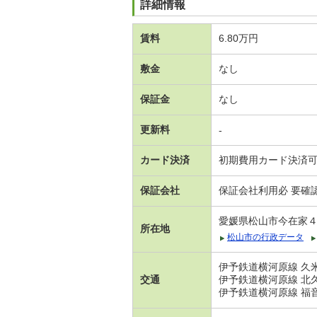
詳細情報
賃料
6.80万円
敷金
なし
保証金
なし
更新料
-
カード決済
初期費用カード決済
保証会社
保証会社利用必 要確
愛媛県松山市今在家
所在地
松山市の行政データ
伊予鉄道横河原線 久米
交通
伊予鉄道横河原線 北久
伊予鉄道横河原線 福音