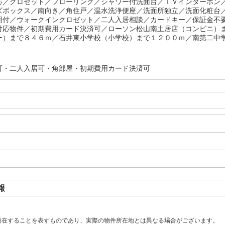
応／クロゼット／フローリング／シャワー付洗面台／ＴＶインターホン
ズボックス／南向き／角住戸／温水洗浄便座／洗面所独立／洗面化粧台
明付／ウォークインクロゼット／二人入居相談／カードキー／保証金不
対応物件／初期費用カード決済可／ローソン松山南土居店（コンビニ）
ー）まで８４６ｍ／石井東小学校（小学校）まで１２００ｍ／南第二中学
可・二人入居可・角部屋・初期費用カード決済可
報
所在することを表すものであり、実際の物件所在地とは異なる場合がございます。