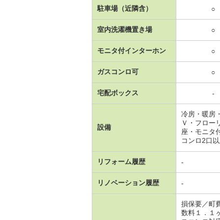
駐車場（近隣含）
○
室内洗濯機置き場
○
モニタ付インターホン
○
ガスコンロ可
○
宅配ボックス
-
冷房・暖房
Ｖ・フロー
設備
座・モニタ
コンロ2口
リフォーム履歴
-
リノベーション履歴
-
損保要／町
数料１．１