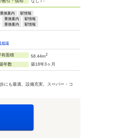
/敷引・償却
なし / -
乗換案内
駅情報
分
乗換案内
駅情報
分
乗換案内
駅情報
賃相場
専有面積
2
58.44m
築年数
築18年3ヶ月
歩にも最適。設備充実。スーパー・コ