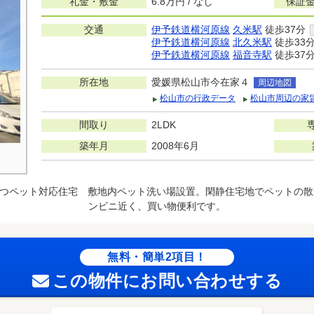
礼金・敷金
6.8万円 / なし
保証金
交通
伊予鉄道横河原線
久米駅
徒歩37分
伊予鉄道横河原線
北久米駅
徒歩33
伊予鉄道横河原線
福音寺駅
徒歩37
所在地
愛媛県松山市今在家４
周辺地図
松山市の行政データ
松山市周辺の家
間取り
2LDK
築年月
2008年6月
つペット対応住宅 敷地内ペット洗い場設置。閑静住宅地でペットの散
ンビニ近く、買い物便利です。
無料・簡単2項目！
この物件にお問い合わせする