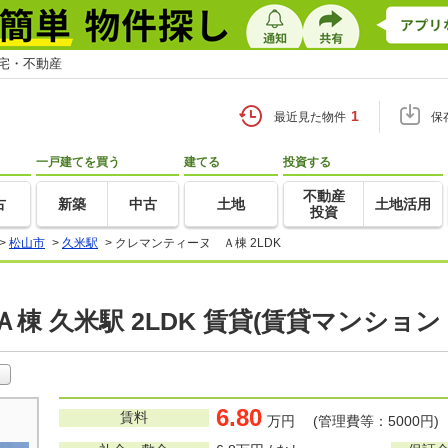
住宅・不動産
1
最近見た物件
保
一戸建てを買う
建てる
投資する
不動産
古
新築
中古
土地
土地活用
投資
>
松山市
>
久米駅
>
クレマンティーヌ Ａ棟 2LDK
棟 久米駅 2LDK 賃貸(賃貸マンション
6.80
賃料
万円 (管理費等：5000円)