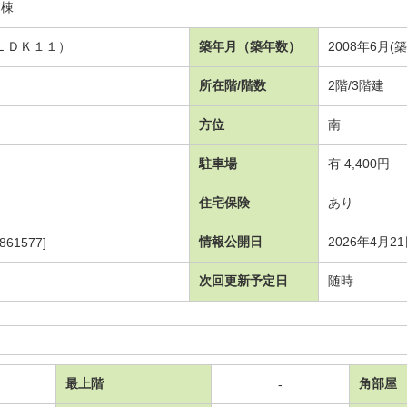
Ａ棟
 ＬＤＫ１１）
築年月（築年数）
2008年6月(
所在階/階数
2階/3階建
方位
南
駐車場
有 4,400円
住宅保険
あり
情報公開日
2026年4月2
861577]
次回更新予定日
随時
最上階
角部屋
-