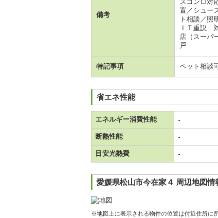
スコンロ対
置／シュー
備考
ト相談／照
ＩＴ重説 
店（スーパ
戸
特記事項
ペット相談
省エネ性能
エネルギー消費性能
-
断熱性能
-
目安光熱費
-
愛媛県松山市今在家４ 周辺地図情
※地図上に表示される物件の位置は付近住所に