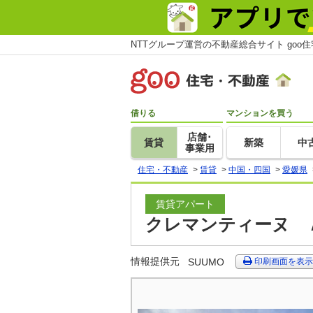
NTTグループ運営の不動産総合サイト goo
借りる
マンションを買う
店舗･
賃貸
新築
中
事業用
住宅・不動産
>
賃貸
>
中国・四国
>
愛媛県
賃貸アパート
クレマンティーヌ Ａ
情報提供元
SUUMO
印刷画面を表示