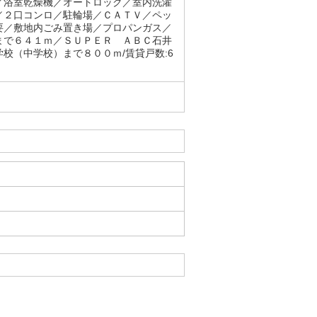
／浴室乾燥機／オートロック／室内洗濯
／２口コンロ／駐輪場／ＣＡＴＶ／ペッ
要／敷地内ごみ置き場／プロパンガス／
まで６４１ｍ／ＳＵＰＥＲ ＡＢＣ石井
校（中学校）まで８００ｍ/賃貸戸数:6