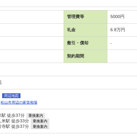
管理費等
5000円
礼金
6.8万円
敷引・償却
-
契約期間
可
認
４
周辺地図
松山市周辺の家賃相場
駅 徒歩37分
乗換案内
米駅 徒歩33分
乗換案内
寺駅 徒歩37分
乗換案内