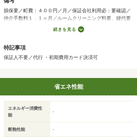
備考
損保要／町費：４００円／月／保証会社利用必：要確認／
仲介手数料１．１ヶ月／ルームクリーニング料要、鍵代要
／バストイレ別／バルコニー／エアコン／クロゼット／フ
続きを見る
ローリング／シャワー付洗面台／ＴＶインターホン／室内
洗濯置／シューズボックス／システムキッチン／南向き／
特記事項
追焚機能浴室／温水洗浄便座／洗面所独立／洗面化粧台／
駐輪場／宅配ボックス／礼金不要／対面式キッチン／ＩＨ
保証人不要／代行 ・初期費用カード決済可
クッキングヒーター／保証人不要／カードキー／ネット専
用回線／ネット使用料不要／床下収納／保証金不要／セキ
ュリティ会社加入済／プロパンガス／室内物干機／ＩＴ重
省エネ性能
説 対応物件／初期費用カード決済可/賃貸戸数:8戸
エネルギー消費性
-
能
断熱性能
-