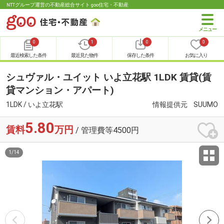
NTTグループ運営の不動産総合サイト goo住宅・不動産
0
1
0
0
最近検索した条件
最近見た物件
保存した条件
お気に入り
シュヴァル・ユイット いよ立花駅 1LDK 賃貸(賃
貸マンション・アパート)
1LDK / いよ立花駅
情報提供元
SUUMO
5.80
賃料
万円
/ 管理費等4500円
1
/
14