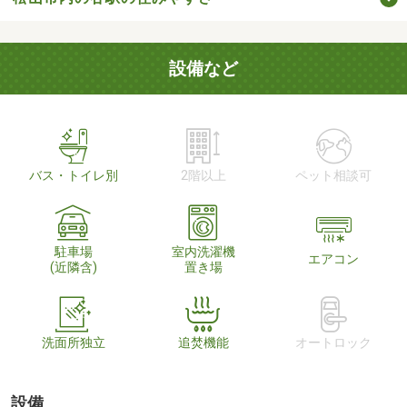
設備など
バス・トイレ別
2階以上
ペット相談可
駐車場
室内洗濯機
エアコン
(近隣含)
置き場
洗面所独立
追焚機能
オートロック
設備