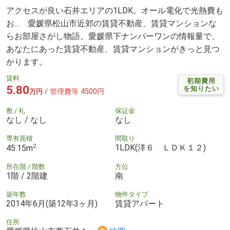
アクセスが良い石井エリアの1LDK。オール電化で光熱費も
お… 愛媛県松山市近郊の賃貸不動産、賃貸マンションな
らお部屋さがし物語。愛媛県下ナンバーワンの情報量で、
あなたにあった賃貸不動産、賃貸マンションがきっと見つ
かります。
賃料
初期費用
5.80
を知りたい
/ 管理費等 4500円
万円
敷 / 礼
保証金
なし / なし
なし
専有面積
間取り
2
1LDK(洋６ ＬＤＫ１２)
45.15m
所在階 / 階数
方位
1階 / 2階建
南
築年数
物件タイプ
2014年6月(築12年3ヶ月)
賃貸アパート
住所