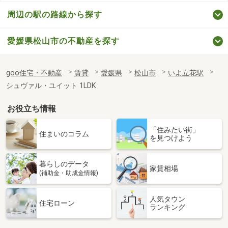
周辺の駅の路線から探す
愛媛県松山市の不動産を探す
goo住宅・不動産
賃貸
愛媛県
松山市
いよ立花駅
シュヴァル・ユイット 1LDK
お役立ち情報
「住みたい街」
住まいのコラム
を見つけよう
暮らしのデータ
家賃相場
(補助金・助成金情報)
人気タウン
住宅ローン
ランキング