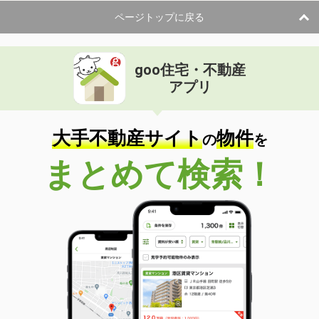
ページトップに戻る
goo住宅・不動産
アプリ
大手不動産サイト
物件
の
を
まとめて検索！