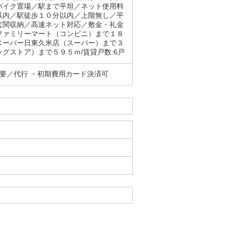
バイク置場／駅まで平坦／ネット使用料
以内／駅徒歩１０分以内／上階無し／平
玄関収納／高速ネット対応／敷金・礼金
ファミリーマート（コンビニ）まで１８
スーパー日東久米店（スーパー）まで３
グストア）まで５９５ｍ/賃貸戸数:6戸
要／代行 ・初期費用カード決済可