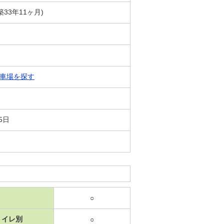
築33年11ヶ月)
車場を探す
5日
○
トイレ別
○