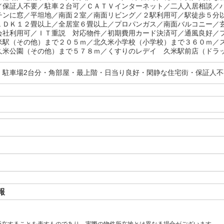
／保証人不要／駐車２台可／ＣＡＴＶインターネット／二人入居相談／
チンに窓／平坦地／南面２室／南面リビング／２駅利用可／駅徒歩５分
ＬＤＫ１２畳以上／全居室６畳以上／プロパンガス／南面バルコニー／
会社利用可／ＩＴ重説 対応物件／初期費用カード決済可／通風良好／
米駅（その他）まで２０５ｍ／北久米小学校（小学校）まで３６０ｍ／
久米公園（その他）まで５７８ｍ／くすりのレデイ 久米駅前店（ドラッ
・駐車場2台分・角部屋・最上階・日当り良好・閑静な住宅街・保証人不
報
所在することを表すものであり、実際の物件所在地とは異なる場合がございます。