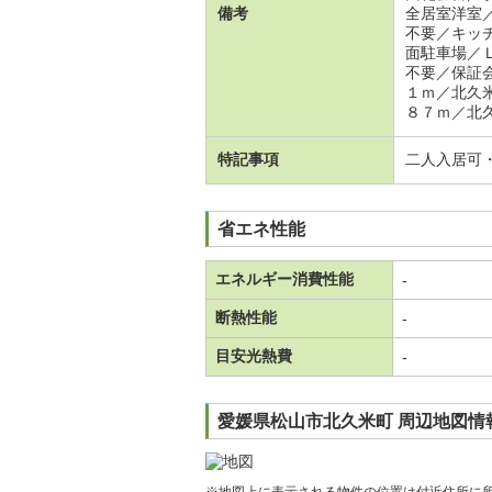
備考
全居室洋室
不要／キッ
面駐車場／
不要／保証
１ｍ／北久
８７ｍ／北
特記事項
二人入居可
省エネ性能
エネルギー消費性能
-
断熱性能
-
目安光熱費
-
愛媛県松山市北久米町 周辺地図情
※地図上に表示される物件の位置は付近住所に