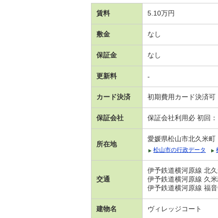
賃料
5.10万円
敷金
なし
保証金
なし
更新料
-
カード決済
初期費用カード決済可
保証会社
保証会社利用必 初回
愛媛県松山市北久米町
所在地
松山市の行政データ
伊予鉄道横河原線 北久
交通
伊予鉄道横河原線 久米
伊予鉄道横河原線 福音
建物名
ヴィレッジコート