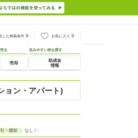
0
0
存した検索条件
お気に入り
売る
住みやすい街を探す
助成金
売却
情報
ンション・アパート)
敷引・償却
なし / -