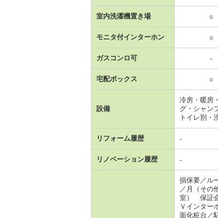
室内洗濯機置き場
○
モニタ付インターホン
○
ガスコンロ可
-
宅配ボックス
○
冷房・暖房
設備
グ・シャン
トイレ別・
リフォーム履歴
-
リノベーション履歴
-
損保要／ル
／月（その
室） 保証
Ｖインター
面化粧台／