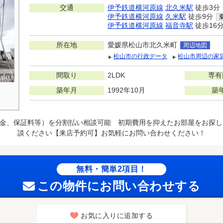
交通
伊予鉄道横河原線
北久米駅
徒歩3分
伊予鉄道横河原線
久米駅
徒歩9分
伊予鉄道横河原線
福音寺駅
徒歩16
所在地
愛媛県松山市北久米町
周辺地図
松山市の行政データ
松山市周辺の家
間取り
2LDK
専有
築年月
1992年10月
築
金、保証料等）を分割払い相談可能 初期費用を抑えたお部屋をお探し
談ください【来店予約可】お気軽にお問い合わせください！
無料・簡単2項目！
この物件にお問い合わせする
お気に入りに追加する