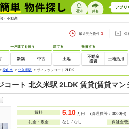
住宅・不動産
1
最近見た物件
保
一戸建てを買う
建てる
投資する
不動産
古
新築
中古
土地
土地活用
投資
>
松山市
>
北久米駅
>
ヴィレッジコート 2LDK
コート 北久米駅 2LDK 賃貸(賃貸マ
5.10
賃料
万円 (管理費等：3000円)
礼金・敷金
なし / なし
保証金/