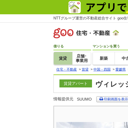
NTTグループ運営の不動産総合サイト goo
借りる
マンションを買う
店舗･
賃貸
新築
中
事業用
住宅・不動産
>
賃貸
>
中国・四国
>
愛媛県
ヴィレッジ
賃貸アパート
情報提供元
SUUMO
印刷画面を表示