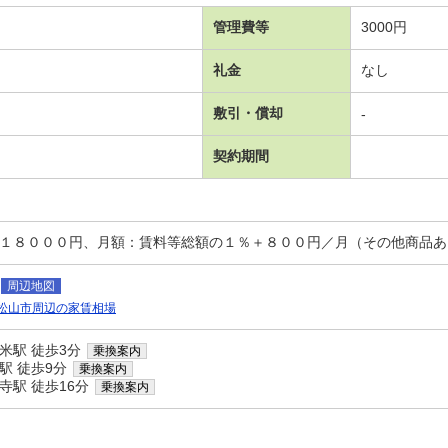
管理費等
3000円
礼金
なし
敷引・償却
-
契約期間
：１８０００円、月額：賃料等総額の１％＋８００円／月（その他商品あ
周辺地図
松山市周辺の家賃相場
米駅 徒歩3分
乗換案内
駅 徒歩9分
乗換案内
寺駅 徒歩16分
乗換案内