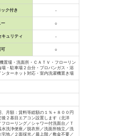
ロック付き
-
ニー
○
セキュリティ
-
居可
○
濯機置場・洗面所・ＣＡＴＶ・フローリン
輪場・駐車場２台分・プロパンガス・浴
インターネット対応・室内洗濯機置き場
円、月額：賃料等総額の１％＋８００円
定後２基目エアコン設置します（北洋
／フローリング／シャワー付洗面台／Ｔ
温水洗浄便座／脱衣所／洗面所独立／洗
住宅地／２面採光／最上階／敷金不要／