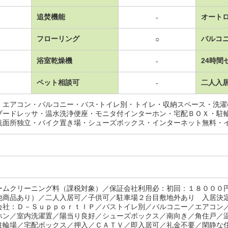
追焚機能
オート
-
フローリング
バルコ
○
浴室乾燥機
24時間
-
ペット相談可
二人入
-
・エアコン・バルコニー・バス･トイレ別・トイレ・収納スペース・洗
プードレッサ・温水洗浄便座・モニタ付インターホン・宅配ＢＯＸ・駐
洗面所独立・バイク置き場・シューズボックス・インターネット無料・
ームクリーニング料（課税対象）／保証会社利用必：初回：１８０００
他商品あり）／二人入居可／子供可／駐車場２台目敷地外あり 入居決
会社：Ｄ－ＳｕｐｐｏｒｔＩＰ／バストイレ別／バルコニー／エアコン
ホン／室内洗濯置／陽当り良好／シューズボックス／南向き／角住戸／
駐輪場／宅配ボックス／押入／ＣＡＴＶ／即入居可／礼金不要／閑静な