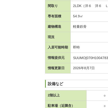
間取り
2LDK（洋６ 洋６ 
専有面積
54.9㎡
建物構造
軽量鉄骨
現況
入居可能時期
即時
情報提供元
SUUMO[070H1004783
情報更新日
2026年8月7日
設備など
2階以上
○
駐車場（近隣含）
○