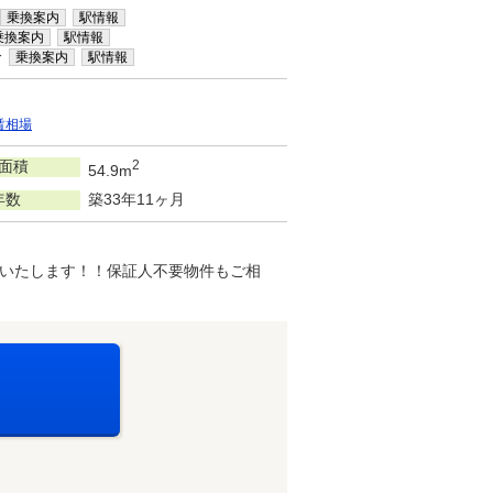
乗換案内
駅情報
乗換案内
駅情報
分
乗換案内
駅情報
賃相場
面積
2
54.9m
年数
築33年11ヶ月
いたします！！保証人不要物件もご相