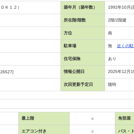
ＬＤＫ１２）
築年月（築年数）
1992年10月(
所在階/階数
2階/2階建
方位
南
駐車場
無
近くの駐
住宅保険
あり
情報公開日
2025年12月1
26527]
次回更新予定日
随時
最上階
角部屋
○
エアコン付き
バス・
○