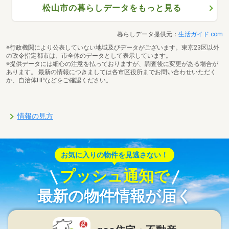
松山市の暮らしデータをもっと見る
暮らしデータ提供元：
生活ガイド.com
※行政機関により公表していない地域及びデータがございます。東京23区以外
の政令指定都市は、市全体のデータとして表示しています。
※提供データには細心の注意を払っておりますが、調査後に変更がある場合が
あります。 最新の情報につきましては各市区役所までお問い合わせいただく
か、自治体HPなどをご確認ください。
情報の見方
お気に入りの物件を見逃さない！
プッシュ通知で
最新の物件情報が届く