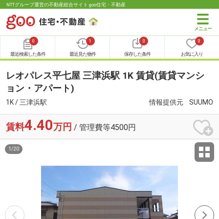
NTTグループ運営の不動産総合サイト goo住宅・不動産
0
1
0
0
最近検索した条件
最近見た物件
保存した条件
お気に入り
レオパレス平七屋 三津浜駅 1K 賃貸(賃貸マンシ
ョン・アパート)
1K / 三津浜駅
情報提供元
SUUMO
4.40
賃料
万円
/ 管理費等4500円
1
/
20