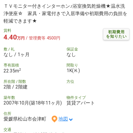
ＴＶモニター付きインターホン♪浴室換気乾燥機★温水洗
浄便座☆ 家具・家電付きで入居準備や初期費用の負担を
軽減できます★
賃料
初期費用
4.40
を知りたい
/ 管理費等 4500円
万円
敷 / 礼
保証金
なし / 1ヶ月
なし
専有面積
間取り
2
1K(Ｋ)
22.35m
所在階 / 階数
方位
2階 / 2階建
築年数
物件タイプ
2007年10月(築18年11ヶ月)
賃貸アパート
住所
愛媛県松山市会津町
地図
交通