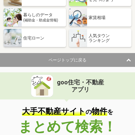
暮らしのデータ
家賃相場
(補助金・助成金情報)
人気タウン
住宅ローン
ランキング
ページトップに戻る
goo住宅・不動産
アプリ
大手不動産サイト
物件
の
を
まとめて検索！