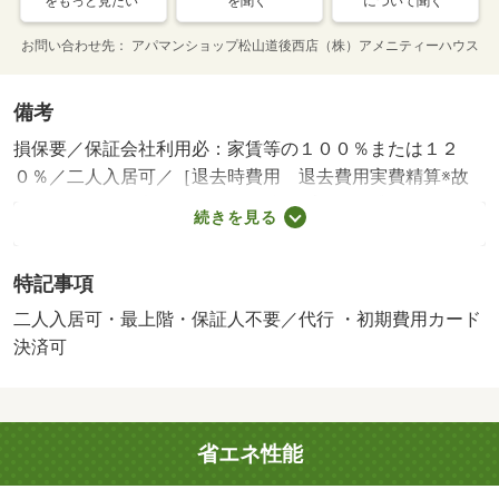
をもっと見たい
を聞く
について聞く
お問い合わせ先
アパマンショップ松山道後西店（株）アメニティーハウス
備考
損保要／保証会社利用必：家賃等の１００％または１２
０％／二人入居可／［退去時費用 退去費用実費精算※故
意・過失等別途実費］ 保証会社：プラザ賃貸保証／バス
続きを見る
トイレ別／エアコン／ＴＶインターホン／浴室乾燥機／室
内洗濯置／温水洗浄便座／駐輪場／最上階／敷金不要／保
特記事項
証人不要／二人入居相談／２沿線利用可／家具付／２駅利
用可／駅徒歩１０分以内／礼金１ヶ月／保証会社利用可／
二人入居可・最上階・保証人不要／代行 ・初期費用カード
ＩＴ重説 対応物件／初期費用カード決済可／済生会松山
決済可
病院（病院）まで１４９１ｍ／ファミリーマート（コンビ
ニ）まで１７１３ｍ／マルナカ 清住店（スーパー）まで
１７６０ｍ／セブンイレブン（コンビニ）まで１８１９ｍ
省エネ性能
／セブンスター別府店（スーパー）まで２１３８ｍ／ファ
ミリーマート（コンビニ）まで２０６５ｍ/賃貸戸数:10戸