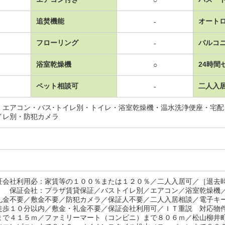
○
追焚機能
オート
-
フローリング
バルコ
-
浴室乾燥機
24時間
○
ペット相談可
二人入
-
・エアコン・バス･トイレ別・トイレ・浴室乾燥機・温水洗浄便座・宅
イレ別・防犯カメラ
証会社利用必：家賃等の１００％または１２０％／二人入居可／［退去
］ 保証会社：プラザ賃貸保証／バストイレ別／エアコン／浴室乾燥機
礼金不要／敷金不要／防犯カメラ／保証人不要／二人入居相談／電子キ
徒歩１０分以内／敷金・礼金不要／保証会社利用可／ＩＴ重説 対応物
まで４１５ｍ／ファミリーマート（コンビニ）まで８０６ｍ／松山柳井