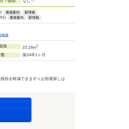
敷引・償却
なし / -
分
乗換案内
駅情報
9分
乗換案内
駅情報
賃相場
面積
2
23.18m
年数
築24年1ヶ月
の負担を軽減できます☆お部屋探しは