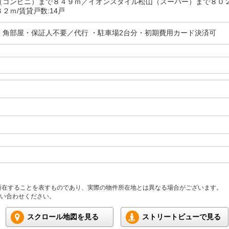
（コンビニ）まで８４９ｍ／イオンスタイル松山（スーパー）まで８０
２ｍ/賃貸戸数:14戸
・角部屋・保証人不要／代行 ・駐車場2台分・初期費用カード決済可
所在することを表すものであり、実際の物件所在地とは異なる場合がございます。
い合わせください。
スクロール地図を見る
ストリートビューで見る