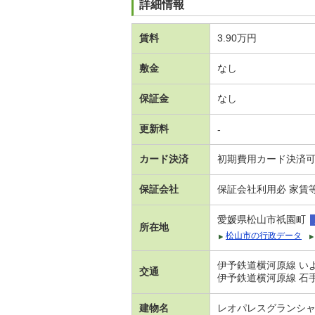
詳細情報
賃料
3.90万円
敷金
なし
保証金
なし
更新料
-
カード決済
初期費用カード決済
保証会社
保証会社利用必 家賃
愛媛県松山市祇園町
所在地
松山市の行政データ
伊予鉄道横河原線 いよ
交通
伊予鉄道横河原線 石
建物名
レオパレスグランシ