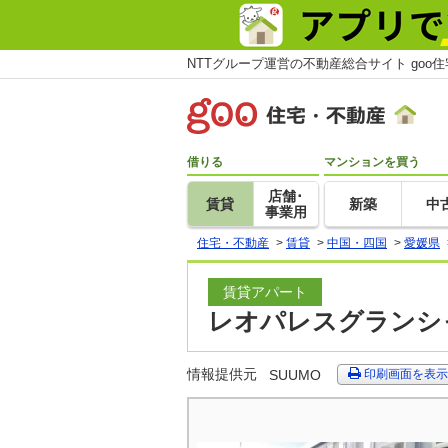
NTTグループ運営の不動産総合サイト goo
借りる
マンションを買う
店舗･
賃貸
新築
中
事業用
住宅・不動産
>
賃貸
>
中国・四国
>
愛媛県
賃貸アパート
レオパレスグランシャ
情報提供元
SUUMO
印刷画面を表示