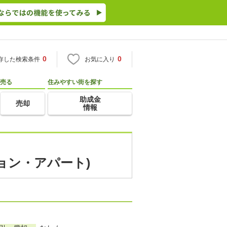
0
0
存した検索条件
お気に入り
売る
住みやすい街を探す
助成金
売却
情報
ョン・アパート)