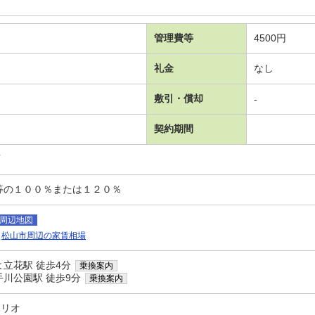
管理費等
4500円
礼金
なし
敷引・償却
-
契約期間
可
等の１００％または１２０％
周辺地図
松山市周辺の家賃相場
立花駅 徒歩4分
乗換案内
手川公園駅 徒歩9分
乗換案内
ャリオ