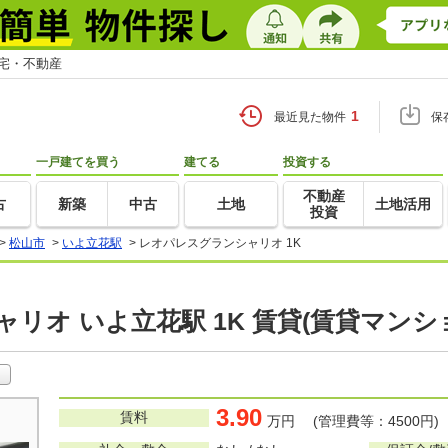
住宅・不動産
1
最近見た物件
保
一戸建てを買う
建てる
投資する
不動産
古
新築
中古
土地
土地活用
投資
>
松山市
>
いよ立花駅
>
レオパレスグランシャリオ 1K
リオ いよ立花駅 1K 賃貸(賃貸マンシ
3.90
賃料
万円 (管理費等：4500円)