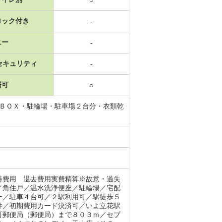
○
ロック付き
-
ニー
-
セキュリティ
-
居可
○
配ＢＯＸ・駐輪場・駐車場２台分・衣類乾
時費用 退去費用実費精算※故意・過失
／角住戸／温水洗浄便座／駐輪場／宅配
ー／駐車４台可／２駅利用可／駅徒歩５
件／初期費用カード決済可／いよ立花駅
町郵便局（郵便局）まで８０３ｍ／セブ