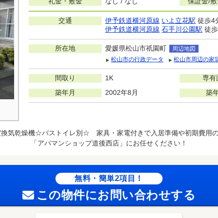
礼金・敷金
なし / なし
保証金/
交通
伊予鉄道横河原線
いよ立花駅
徒歩4
伊予鉄道横河原線
石手川公園駅
徒歩
所在地
愛媛県松山市祇園町
周辺地図
松山市の行政データ
松山市周辺の家
間取り
1K
専有
築年月
2002年8月
築
室換気乾燥機☆バストイレ別☆ 家具・家電付きで入居準備や初期費用
「アパマンショップ道後西店」にお任せください！
無料・簡単2項目！
この物件にお問い合わせする