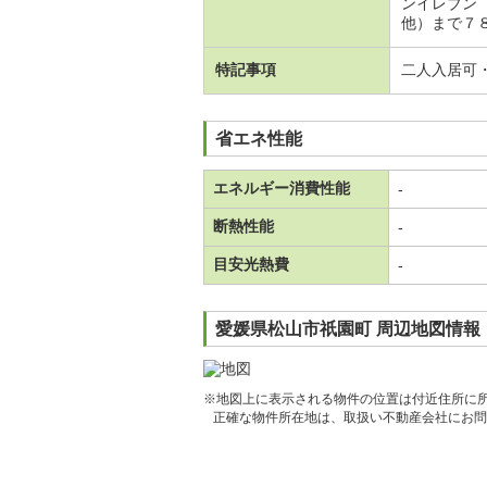
ンイレブン
他）まで７８
特記事項
二人入居可
省エネ性能
エネルギー消費性能
-
断熱性能
-
目安光熱費
-
愛媛県松山市祇園町 周辺地図情報
※地図上に表示される物件の位置は付近住所に
正確な物件所在地は、取扱い不動産会社にお問