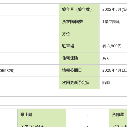
築年月（築年数）
2002年8月(
所在階/階数
1階/2階建
方位
駐車場
有 8,800円
住宅保険
あり
情報公開日
2025年4月1
059329]
次回更新予定日
随時
最上階
角部屋
-
エアコン付き
バス・