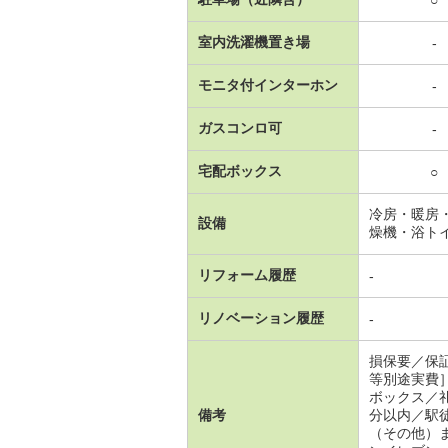
○
室内洗濯機置き場
-
モニタ付インターホン
-
ガスコンロ可
-
宅配ボックス
○
冷房・暖房
設備
燥機・浴ト
リフォーム履歴
-
リノベーション履歴
-
損保要／保
等別途実費
ボックス／
備考
分以内／駅
（その他）