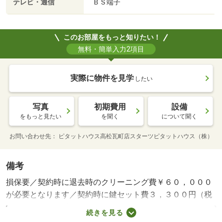
テレビ・通信
ＢＳ端子
このお部屋をもっと知りたい！
無料・簡単入力2項目
実際に物件を見学
したい
写真
初期費用
設備
をもっと見たい
を聞く
について聞く
お問い合わせ先
ピタットハウス高松瓦町店スターツピタットハウス（株）
備考
損保要／契約時に退去時のクリーニング費￥６０，０００
が必要となります／契約時に鍵セット費３，３００円（税
込）／更新事務手数料 ２２，０００円 ｒｕｕｍサポー
続きを見る
ト（税込１，９８０円）が必要です。／保証会社利用必：