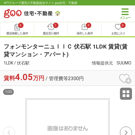
NTTグループ運営の不動産総合サイト goo住宅・不動産
0
1
0
0
最近検索した条件
最近見た物件
保存した条件
お気に入り
フォンモンターニュＩＩＣ 伏石駅 1LDK 賃貸(賃
貸マンション・アパート)
1LDK / 伏石駅
情報提供元
SUUMO
4.05
賃料
万円
/ 管理費等2300円
1
/
20