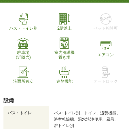
バス・トイレ別
2階以上
ペット相談可
駐車場
室内洗濯機
エアコン
(近隣含)
置き場
洗面所独立
追焚機能
オートロック
設備
バス・トイレ
バス･トイレ別、トイレ、追焚機能、
浴室乾燥機、温水洗浄便座、風呂、
浴トイレ別