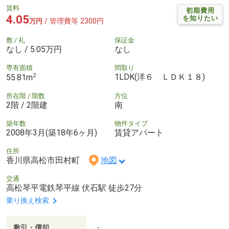
賃料
初期費用
4.05
を知りたい
/ 管理費等 2300円
万円
敷 / 礼
保証金
なし / 5.05万円
なし
専有面積
間取り
2
1LDK(洋６ ＬＤＫ１８)
55.81m
所在階 / 階数
方位
2階 / 2階建
南
築年数
物件タイプ
2008年3月(築18年6ヶ月)
賃貸アパート
住所
香川県高松市田村町
地図
交通
高松琴平電鉄琴平線 伏石駅 徒歩27分
乗り換え検索
敷引・償却
-