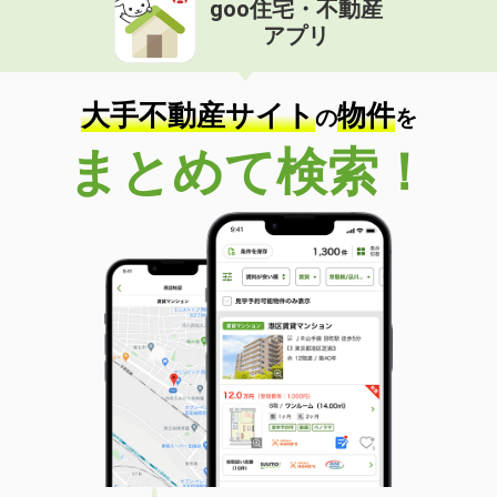
goo住宅・不動産
アプリ
大手不動産サイト
物件
の
を
まとめて検索！