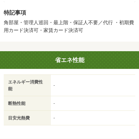
契約時保証委託料：２．２万／月額保証委託料：賃料総額
特記事項
の２．２％又は５．５％ ※ペット可は２．５万／２．
５％／事務所利用不可／バストイレ別／バルコニー／エア
角部屋・管理人巡回・最上階・保証人不要／代行 ・初期費
コン／クロゼット／シャワー付洗面台／ＴＶインターホン
用カード決済可・家賃カード決済可
／浴室乾燥機／室内洗濯置／シューズボックス／南向き／
追焚機能浴室／角住戸／温水洗浄便座／洗面所独立／２口
コンロ／駐輪場／最上階／敷金不要／対面式キッチン／照
省エネ性能
明付／グリル付／ウォークインクロゼット／保証人不要／
二人入居相談／浄水器／浴室に窓／２×４工法／２４時間
換気システム／敷地内ごみ置き場／ＬＤＫ１８畳以上／プ
エネルギー消費性
ロパンガス／ＢＳ／初期費用カード決済可／家賃カード決
-
能
済可／巡回管理／ゆめタウンさん（ショッピングセンタ
ー）まで２０００ｍ／ファミリーマートさん（コンビニ）
断熱性能
-
まで１８００ｍ／ゆめタウン高松高速バス停さん（その
他）まで１３００ｍ／宮脇書店中央通り店さん（その他）
目安光熱費
-
まで１７００ｍ／エディオンさん（その他）まで２０００
ｍ／セカンドストリートさん（その他）まで１３００ｍ