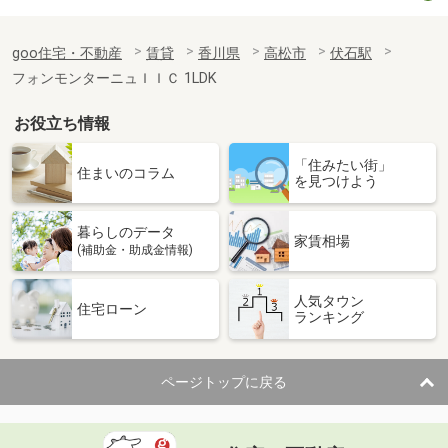
goo住宅・不動産
賃貸
香川県
高松市
伏石駅
フォンモンターニュＩＩＣ 1LDK
お役立ち情報
「住みたい街」
住まいのコラム
を見つけよう
暮らしのデータ
家賃相場
(補助金・助成金情報)
人気タウン
住宅ローン
ランキング
ページトップに戻る