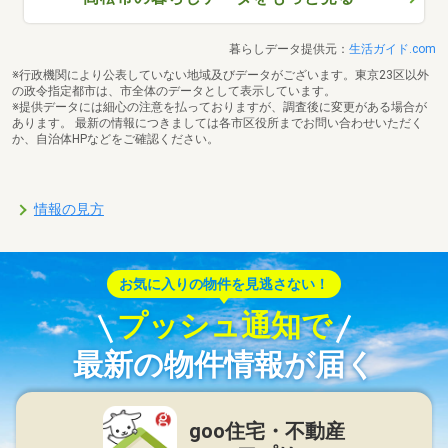
暮らしデータ提供元：
生活ガイド.com
※行政機関により公表していない地域及びデータがございます。東京23区以外
の政令指定都市は、市全体のデータとして表示しています。
※提供データには細心の注意を払っておりますが、調査後に変更がある場合が
あります。 最新の情報につきましては各市区役所までお問い合わせいただく
か、自治体HPなどをご確認ください。
情報の見方
お気に入りの物件を見逃さない！
プッシュ通知で
最新の物件情報が届く
goo住宅・不動産