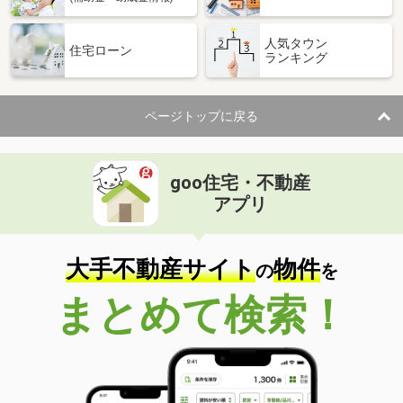
人気タウン
住宅ローン
ランキング
ページトップに戻る
goo住宅・不動産
アプリ
大手不動産サイト
物件
の
を
まとめて検索！