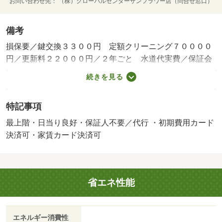
お問い合わせ先
（株）グローバルセンターサンフラワー店（問合せ窓口）
備考
損保要／鍵交換３３００円 定額クリーニング７００００
円／更新料２２０００円／２年ごと 水道代実費／保証会
社利用可：要確認／仲介手数料１．１ヶ月／バストイレ別
続きを見る
／バルコニー／エアコン／ガスコンロ対応／クロゼット／
フローリング／シャワー付洗面台／ＴＶインターホン／浴
特記事項
室乾燥機／室内洗濯置／陽当り良好／シューズボックス／
南向き／追焚機能浴室／温水洗浄便座／脱衣所／洗面所独
最上階・日当り良好・保証人不要／代行 ・初期費用カード
立／洗面化粧台／２口コンロ／駐輪場／光ファイバー／２
決済可・家賃カード決済可
面採光／最上階／敷金不要／防犯カメラ／全居室洋室／ウ
ォークインクロゼット／保証人不要／２４時間緊急通報シ
ステム／全居室フローリング／ネット使用料不要／浄水器
省エネ性能
／浴室に窓／２４時間換気システム／内階段／複層ガラス
／平坦地／南面リビング／一部フローリング／上階無し／
敷地内ごみ置き場／平面駐車場／全居室６畳以上／洗面所
エネルギー消費性
にドア／南面バルコニー／ＢＳ／高速ネット対応／保証会