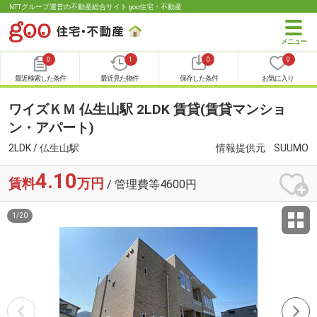
NTTグループ運営の不動産総合サイト goo住宅・不動産
0
1
0
0
最近検索した条件
最近見た物件
保存した条件
お気に入り
ワイズＫＭ 仏生山駅 2LDK 賃貸(賃貸マンショ
ン・アパート)
2LDK / 仏生山駅
情報提供元
SUUMO
4.10
賃料
万円
/ 管理費等4600円
1
/
20