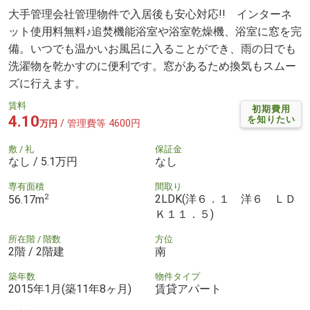
大手管理会社管理物件で入居後も安心対応!! インターネ
ット使用料無料♪追焚機能浴室や浴室乾燥機、浴室に窓を完
備。いつでも温かいお風呂に入ることができ、雨の日でも
洗濯物を乾かすのに便利です。窓があるため換気もスムー
ズに行えます。
賃料
初期費用
4.10
を知りたい
/ 管理費等 4600円
万円
敷 / 礼
保証金
なし / 5.1万円
なし
専有面積
間取り
2
2LDK(洋６．１ 洋６ ＬＤ
56.17m
Ｋ１１．５)
所在階 / 階数
方位
2階 / 2階建
南
築年数
物件タイプ
2015年1月(築11年8ヶ月)
賃貸アパート