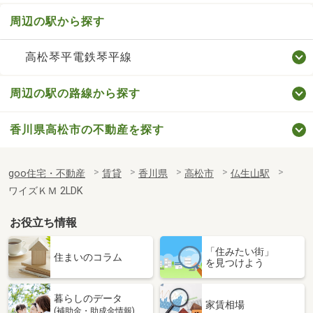
周辺の駅から探す
高松琴平電鉄琴平線
周辺の駅の路線から探す
香川県高松市の不動産を探す
goo住宅・不動産
賃貸
香川県
高松市
仏生山駅
ワイズＫＭ 2LDK
お役立ち情報
「住みたい街」
住まいのコラム
を見つけよう
暮らしのデータ
家賃相場
(補助金・助成金情報)