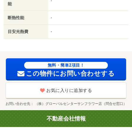
-
能
社利用可／ＩＴ重説 対応物件／ＬＧＢＴフレンドリー／
初期費用カード決済可／家賃カード決済可／マルナカ上林
断熱性能
-
店（スーパー）まで１３６２ｍ／ミニストップ県立図書館
前店（コンビニ）まで８０８ｍ／くすりのレディ高松出作
目安光熱費
-
店（ドラッグストア）まで１８２３ｍ／コーナン多肥店
（ホームセンター）まで２４４１ｍ／百十四銀行 頭脳化
センター出張所（銀行）まで１５５７ｍ／高松市彦作池公
園（公園）まで１６２４ｍ/賃貸戸数:6戸
無料・簡単2項目！
この物件にお問い合わせする
お気に入りに追加する
お問い合わせ先
（株）グローバルセンターサンフラワー店（問合せ窓口）
不動産会社情報