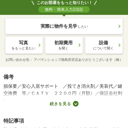
このお部屋をもっと知りたい！
無料・簡単入力2項目
実際に物件を見学
したい
写真
初期費用
設備
をもっと見たい
を聞く
について聞く
お問い合わせ先
アパマンショップ徳島田宮店ありがとうございます（株）
備考
損保要／安心入居サポート ／投てき消火剤／美装代／鍵
交換費 等／ＣＡＴＶ ２２００円（月額）／保証会社利
用必：月額賃料×５０％（初回のみ）、年間保証委託料：
続きを見る
１０，０００円（１年毎）／駐２台可／バストイレ別／バ
ルコニー／エアコン／ガスコンロ対応／シャワー付洗面台
特記事項
／室内洗濯置／陽当り良好／シューズボックス／南向き／