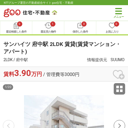
NTTグループ運営の不動産総合サイト goo住宅・不動産
0
1
0
0
最近検索した条件
最近見た物件
保存した条件
お気に入り
サンハイツ 府中駅 2LDK 賃貸(賃貸マンション・
アパート)
2LDK / 府中駅
情報提供元
SUUMO
3.90
賃料
万円
/ 管理費等3000円
1
/
20