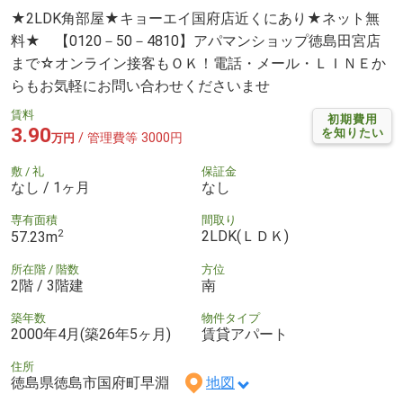
★2LDK角部屋★キョーエイ国府店近くにあり★ネット無
料★ 【0120－50－4810】アパマンショップ徳島田宮店
まで☆オンライン接客もＯＫ！電話・メール・ＬＩＮＥか
らもお気軽にお問い合わせくださいませ
賃料
初期費用
3.90
を知りたい
/ 管理費等 3000円
万円
敷 / 礼
保証金
なし / 1ヶ月
なし
専有面積
間取り
2
2LDK(ＬＤＫ)
57.23m
所在階 / 階数
方位
2階 / 3階建
南
築年数
物件タイプ
2000年4月(築26年5ヶ月)
賃貸アパート
住所
徳島県徳島市国府町早淵
地図