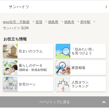
サンハイツ
goo住宅・不動産
賃貸
徳島県
徳島市
府中駅
サンハイツ 2LDK
お役立ち情報
「住みたい街」
住まいのコラム
を見つけよう
暮らしのデータ
家賃相場
(補助金・助成金情報)
人気タウン
住宅ローン
ランキング
ページトップに戻る