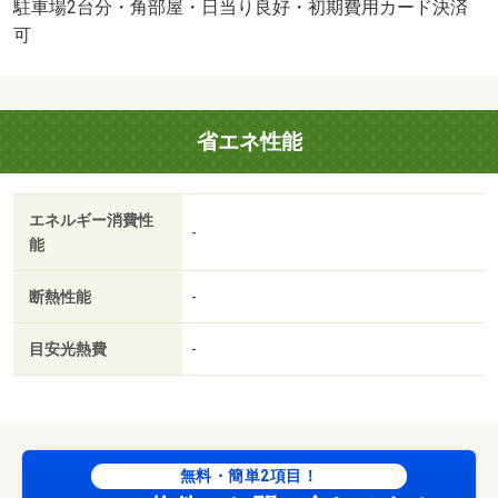
角住戸／温水洗浄便座／脱衣所／洗面所独立／ＣＡＴＶ／
駐車場2台分・角部屋・日当り良好・初期費用カード決済
即入居可／敷金不要／駐車２台可／二人入居相談／ネット
可
使用料不要／南面２室／南面リビング／駐車並列２台／平
面駐車場／南面バルコニー／年内入居可／年度内入居可／
礼金１ヶ月／保証会社利用可／ＩＴ重説 対応物件／初期
省エネ性能
費用カード決済可／通風良好／木のいえ共同保育園（幼稚
園・保育園）まで１３７ｍ／ぽかぽか保育園（幼稚園・保
育園）まで６５３ｍ／国府小学校（小学校）まで５８４ｍ
エネルギー消費性
／国府幼稚園（幼稚園・保育園）まで６１９ｍ／大御和神
-
能
社（その他）まで１１７５ｍ／徳島西郵便局（郵便局）ま
で８４４ｍ
断熱性能
-
目安光熱費
-
無料・簡単2項目！