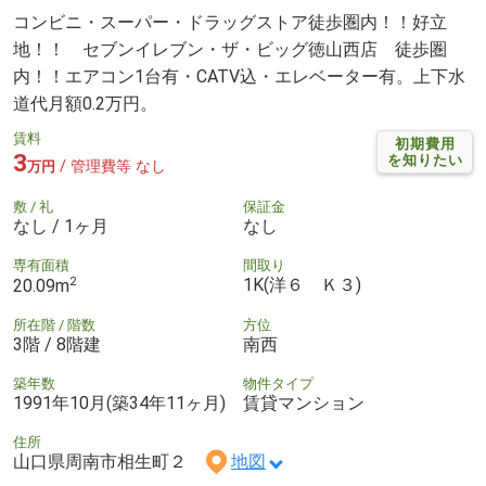
コンビニ・スーパー・ドラッグストア徒歩圏内！！好立
地！！ セブンイレブン・ザ・ビッグ徳山西店 徒歩圏
内！！エアコン1台有・CATV込・エレベーター有。上下水
道代月額0.2万円。
賃料
初期費用
3
を知りたい
/ 管理費等 なし
万円
敷 / 礼
保証金
なし / 1ヶ月
なし
専有面積
間取り
2
1K(洋６ Ｋ３)
20.09m
所在階 / 階数
方位
3階 / 8階建
南西
築年数
物件タイプ
1991年10月(築34年11ヶ月)
賃貸マンション
住所
山口県周南市相生町２
地図