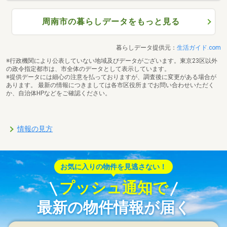
周南市の暮らしデータをもっと見る
暮らしデータ提供元：
生活ガイド.com
※行政機関により公表していない地域及びデータがございます。東京23区以外
の政令指定都市は、市全体のデータとして表示しています。
※提供データには細心の注意を払っておりますが、調査後に変更がある場合が
あります。 最新の情報につきましては各市区役所までお問い合わせいただく
か、自治体HPなどをご確認ください。
情報の見方
お気に入りの物件を見逃さない！
プッシュ通知で
最新の物件情報が届く