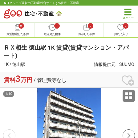
NTTグループ運営の不動産総合サイト goo住宅・不動産
0
1
0
0
最近検索した条件
最近見た物件
保存した条件
お気に入り
ＲＸ相生 徳山駅 1K 賃貸(賃貸マンション・アパ
ート)
1K / 徳山駅
情報提供元
SUUMO
3
賃料
万円
/ 管理費等なし
1
/
10