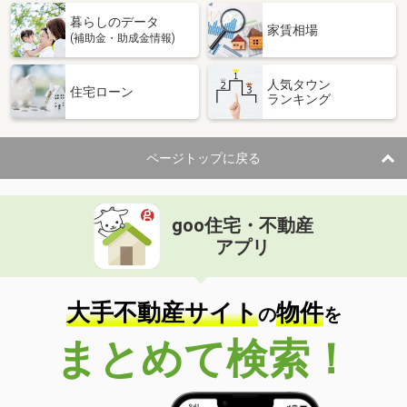
暮らしのデータ
家賃相場
(補助金・助成金情報)
人気タウン
住宅ローン
ランキング
ページトップに戻る
goo住宅・不動産
アプリ
大手不動産サイト
物件
の
を
まとめて検索！