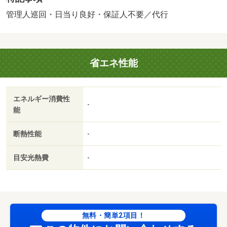
（月額０．６６万円）。空状況、随時要確認／バストイレ
別／エアコン／フローリング／室内洗濯置／陽当り良好／
管理人巡回・日当り良好・保証人不要／代行
シューズボックス／エレベーター／駐輪場／ＣＡＴＶ／即
入居可／ＩＨクッキングヒーター／全居室洋室／保証人不
要／バイク置場／全居室フローリング／眺望良好／外壁コ
省エネ性能
ンクリート／初期費用１５万円以下／耐震構造／全室東南
向き／敷地内ごみ置き場／東南向き／当社管理物件／都市
ガス／南面バルコニー／ＣＡＴＶ使用料不要／通風良好／
エネルギー消費性
巡回管理／アルク今宿店（スーパー）まで４８８ｍ／セブ
-
能
ンイレブン周南新宿通店（コンビニ）まで２２９ｍ／クス
リ岩崎チェーン徳山緑町店（ドラッグストア）まで４７３
断熱性能
-
ｍ／ホームセンタージュンテンドー緑町店（ホームセンタ
ー）まで７３７ｍ／周南市役所（役所）まで１１１１ｍ／
目安光熱費
-
山口銀行徳山西支店（銀行）まで４８０ｍ/賃貸戸数:45戸
無料・簡単2項目！