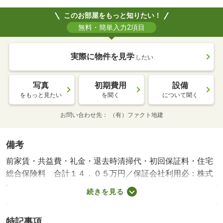
このお部屋をもっと知りたい！
無料・簡単入力2項目
実際に物件を見学
したい
写真
初期費用
設備
をもっと見たい
を聞く
について聞く
お問い合わせ先
（有）ファクト地建
備考
前家賃・共益費・礼金・退去時清掃代・初回保証料・住宅
総合保険料 合計１４．０５万円／保証会社利用必：株式
会社 いえらぶパートナーズ・月額保証料０円・口座引落
続きを見る
手数料３３０円（税込）・更新保証料１万円（年間）／仲
介手数料不要／普通借家２年／単身者可／※近隣駐車場有
特記事項