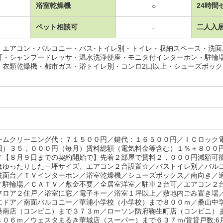
浴室乾燥機
24時間
○
ペット相談可
二人入
-
・エアコン・バルコニー・バス･トイレ別・トイレ・収納スペース・洗
可・シャンプードレッサ・温水洗浄便座・モニタ付インターホン・駐輪
・衣類乾燥機・都市ガス・浴トイレ別・コンロ2口以上・シューズボッ
ームクリーニング代：７１５００円／鍵代：１６５００円／ＩＣロック
回）３５，０００円（毎月）賃料総額（電気料金等含む）１％＋８００
／【８月９日までの契約開始で】先着２部屋で賃料２，０００円減額可
はゆったりした一坪サイズ、エアコン２台設置☆／バストイレ別／バル
洗面台／ＴＶインターホン／浴室乾燥機／シューズボックス／南向き／
／駐輪場／ＣＡＴＶ／敷金不要／全居室洋室／駐車２台可／エアコン２
フロア２住戸／浴室に窓／電子キー／浴室１坪以上／敷地内ごみ置き場
にドア／南面バルコニー／華浦小学校（小学校）まで８００ｍ／桑山中
桑南店（コンビニ）まで３７３ｍ／ローソン防府鞠生町店（コンビニ）
４０６ｍ／ウェスタまるき華城店（スーパー）まで６３７ｍ/賃貸戸数:6