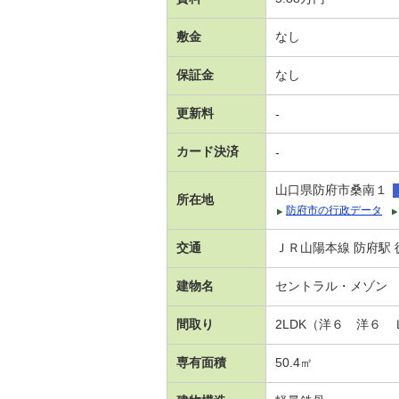
敷金
なし
保証金
なし
更新料
-
カード決済
-
山口県防府市桑南１
所在地
防府市の行政データ
交通
ＪＲ山陽本線 防府駅 
建物名
セントラル・メゾン
間取り
2LDK（洋６ 洋６
専有面積
50.4㎡