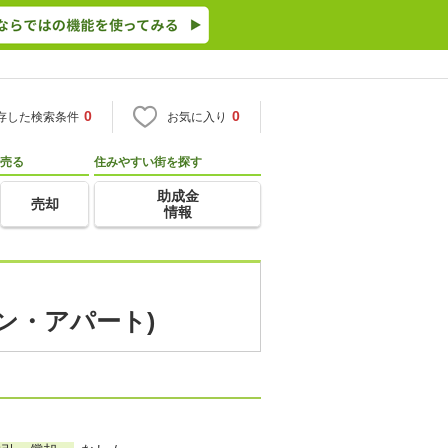
0
0
存した検索条件
お気に入り
売る
住みやすい街を探す
助成金
売却
情報
ン・アパート)