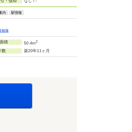
敷引・償却
なし / -
案内
駅情報
賃相場
面積
2
50.4m
年数
築20年11ヶ月