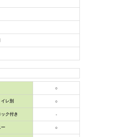
日
○
トイレ別
○
ロック付き
-
ニー
○