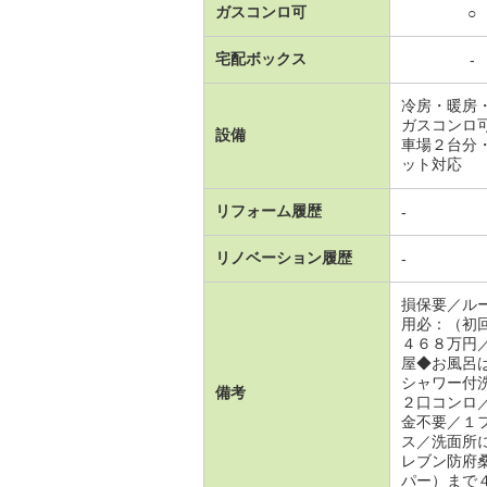
ガスコンロ可
○
宅配ボックス
-
冷房・暖房
ガスコンロ
設備
車場２台分
ット対応
リフォーム履歴
-
リノベーション履歴
-
損保要／ル
用必：（初
４６８万円
屋◆お風呂
シャワー付
備考
２口コンロ
金不要／１
ス／洗面所
レブン防府
パー）まで