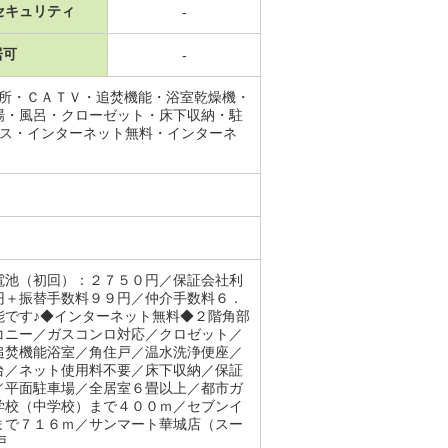
セキュリティ
-
居可
-
面所・ＣＡＴＶ・追焚機能・浴室乾燥機・
場・風呂・クローゼット・床下収納・駐
クス・インターネット無料・インターネ
電池（初回）：２７５０円／保証会社利
円＋振替手数料９９円／仲介手数料６．
能です♪◆インターネット無料◆２階角部
コニー／ガスコンロ対応／クロゼット／
追焚機能浴室／角住戸／温水洗浄便座／
台／ネット使用料不要／床下収納／保証
／平面駐車場／全居室６畳以上／都市ガ
学校（中学校）まで４００ｍ／セブンイ
まで７１６ｍ／サンマート華城店（スー
戸