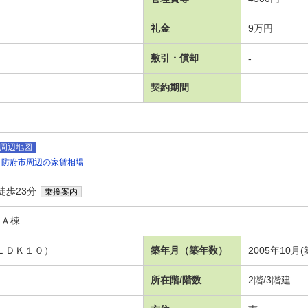
礼金
9万円
敷引・償却
-
契約期間
周辺地図
防府市周辺の家賃相場
徒歩23分
乗換案内
 Ａ棟
 ＬＤＫ１０）
築年月（築年数）
2005年10月(
所在階/階数
2階/3階建