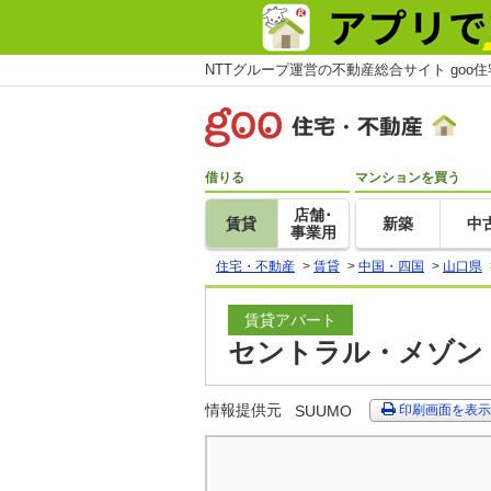
NTTグループ運営の不動産総合サイト goo
借りる
マンションを買う
店舗･
賃貸
新築
中
事業用
住宅・不動産
>
賃貸
>
中国・四国
>
山口県
賃貸アパート
セントラル・メゾン 
情報提供元
SUUMO
印刷画面を表示