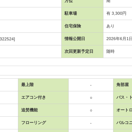
方位
南
駐車場
有 3,300円
住宅保険
あり
情報公開日
2026年6月1
322524]
次回更新予定日
随時
最上階
角部屋
-
エアコン付き
バス・
○
追焚機能
オート
○
フローリング
バルコ
-