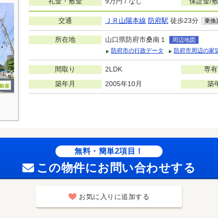
礼金・敷金
9万円 / なし
保証金/
交通
ＪＲ山陽本線
防府駅
徒歩23分
乗換
所在地
山口県防府市桑南１
周辺地図
防府市の行政データ
防府市周辺の家
間取り
2LDK
専有
築年月
2005年10月
築
無料・簡単2項目！
この物件にお問い合わせする
お気に入りに追加する