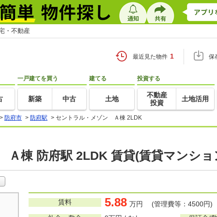
住宅・不動産
1
最近見た物件
保
一戸建てを買う
建てる
投資する
不動産
古
新築
中古
土地
土地活用
投資
>
防府市
>
防府駅
>
セントラル・メゾン Ａ棟 2LDK
Ａ棟 防府駅 2LDK 賃貸(賃貸マンショ
5.88
賃料
万円 (管理費等：4500円)