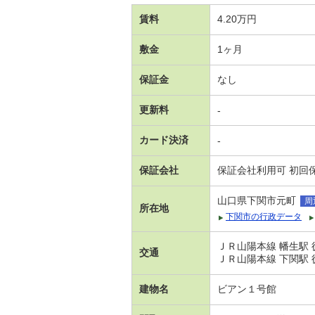
賃料
4.20万円
敷金
1ヶ月
保証金
なし
更新料
-
カード決済
-
保証会社
保証会社利用可 初回保
山口県下関市元町
周
所在地
下関市の行政データ
ＪＲ山陽本線 幡生駅 
交通
ＪＲ山陽本線 下関駅 
建物名
ビアン１号館