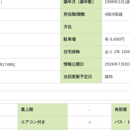
４）
築年月（築年数）
1998年3月(
所在階/階数
4階/6階建
方位
駐車場
有 6,600円
住宅保険
あり 2年 150
情報公開日
2026年7月8
917486]
次回更新予定日
随時
最上階
角部屋
-
エアコン付き
バス・
○