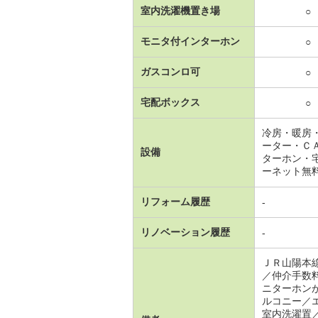
室内洗濯機置き場
○
モニタ付インターホン
○
ガスコンロ可
○
宅配ボックス
○
冷房・暖房
ーター・Ｃ
設備
ターホン・
ーネット無
リフォーム履歴
-
リノベーション履歴
-
ＪＲ山陽本
／仲介手数
ニターホン
ルコニー／
室内洗濯置