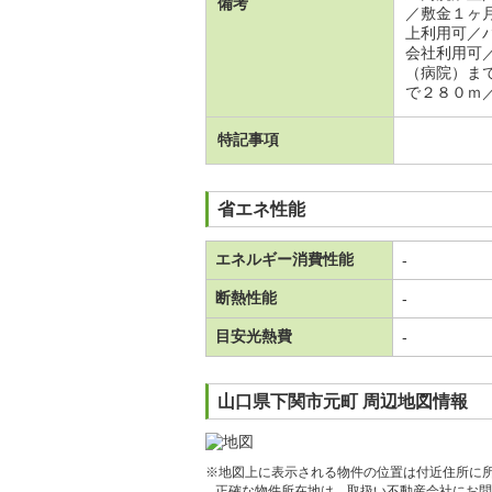
備考
／敷金１ヶ
上利用可／
会社利用可
（病院）ま
で２８０ｍ
特記事項
省エネ性能
エネルギー消費性能
-
断熱性能
-
目安光熱費
-
山口県下関市元町 周辺地図情報
※地図上に表示される物件の位置は付近住所に
正確な物件所在地は、取扱い不動産会社にお問