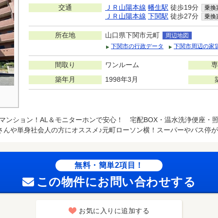
交通
ＪＲ山陽本線
幡生駅
徒歩19分
乗換
ＪＲ山陽本線
下関駅
徒歩27分
乗換
所在地
山口県下関市元町
周辺地図
下関市の行政データ
下関市周辺の家
間取り
ワンルーム
専
築年月
1998年3月
EV付マンション！AL＆モニターホンで安心！ 宅配BOX・温水洗浄便座
さんや単身社会人の方にオススメ♪元町ローソン横！スーパーやバス停が
無料・簡単2項目！
この物件にお問い合わせする
お気に入りに追加する