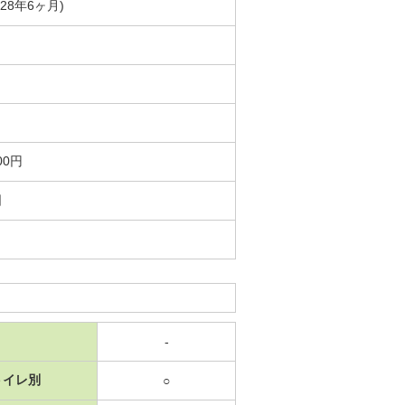
築28年6ヶ月)
00円
日
-
トイレ別
○