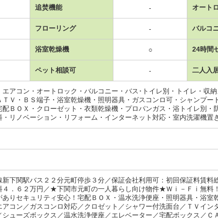
追焚機能
オート
-
フローリング
バルコ
-
浴室乾燥機
24時間
○
ペット相談可
二人入
-
・エアコン・オートロック・バルコニー・バス･トイレ別・トイレ・収
ＡＴＶ・ＢＳ端子・浴室乾燥機・照明器具・ガスコンロ可・シャンプー
宅配ＢＯＸ・クローゼット・衣類乾燥機・プロパンガス・浴トイレ別・
料・リノベーション・リフォーム・インターネット対応・室内洗濯機置
線新下関駅バス２２分元町停歩３分／保証会社利用可：初回保証料賃料
料４．６２万円／★下関市元町の一人暮らし向け物件★Ｗｉ－Ｆｉ無料
がありセキュリティ安心！宅配ＢＯＸ・温水洗浄便座・照明器具・浴室
エアコン／ガスコンロ対応／クロゼット／シャワー付洗面台／ＴＶイン
／シューズボックス／温水洗浄便座／エレベーター／宅配ボックス／Ｃ