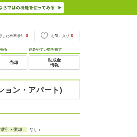
0
0
存した検索条件
お気に入り
売る
住みやすい街を探す
助成金
売却
情報
ション・アパート)
/敷引・償却
なし / -