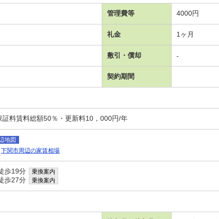
管理費等
4000円
礼金
1ヶ月
敷引・償却
-
契約期間
証料賃料総額50％・更新料10，000円/年
辺地図
下関市周辺の家賃相場
徒歩19分
乗換案内
徒歩27分
乗換案内