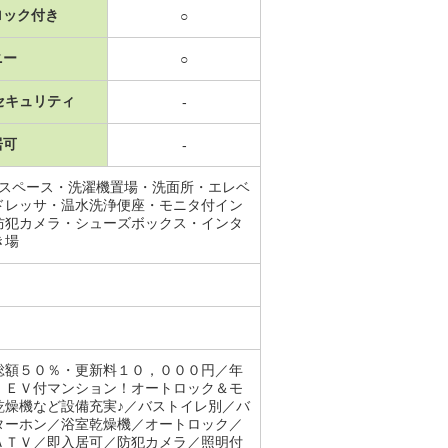
ロック付き
○
ニー
○
セキュリティ
-
居可
-
納スペース・洗濯機置場・洗面所・エレベ
ドレッサ・温水洗浄便座・モニタ付イン
防犯カメラ・シューズボックス・インタ
き場
総額５０％・更新料１０，０００円／年
！ＥＶ付マンション！オートロック＆モ
乾燥機など設備充実♪／バストイレ別／バ
ターホン／浴室乾燥機／オートロック／
ＡＴＶ／即入居可／防犯カメラ／照明付