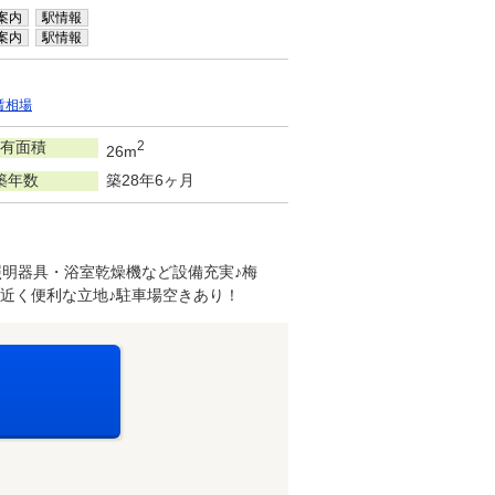
案内
駅情報
案内
駅情報
賃相場
有面積
2
26m
築年数
築28年6ヶ月
・照明器具・浴室乾燥機など設備充実♪梅
近く便利な立地♪駐車場空きあり！