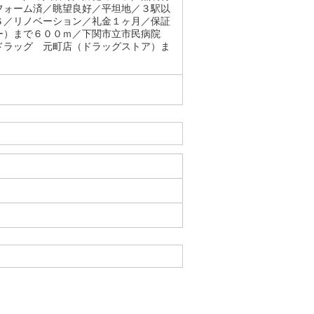
フォーム済／眺望良好／平坦地／３駅以
Ｓ／リノベーション／礼金１ヶ月／保証
ー）まで６００ｍ／下関市立市民病院
ドラッグ 元町店（ドラッグストア）ま