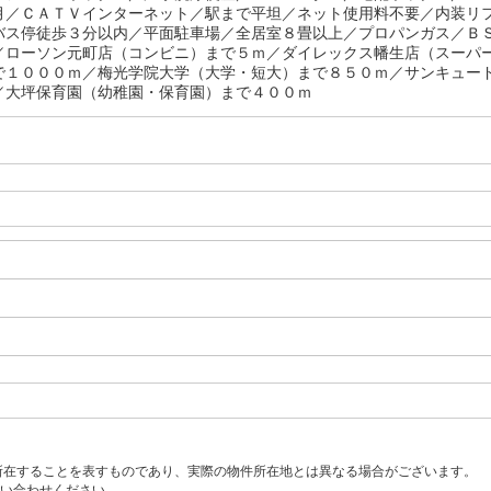
月／ＣＡＴＶインターネット／駅まで平坦／ネット使用料不要／内装リ
バス停徒歩３分以内／平面駐車場／全居室８畳以上／プロパンガス／Ｂ
／ローソン元町店（コンビニ）まで５ｍ／ダイレックス幡生店（スーパ
で１０００ｍ／梅光学院大学（大学・短大）まで８５０ｍ／サンキュー
／大坪保育園（幼稚園・保育園）まで４００ｍ
所在することを表すものであり、実際の物件所在地とは異なる場合がございます。
い合わせください。