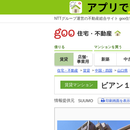
NTTグループ運営の不動産総合サイト goo
借りる
マンションを買う
店舗･
賃貸
新築
中
事業用
住宅・不動産
>
賃貸
>
中国・四国
>
山口県
ビアン１
賃貸マンション
情報提供元
SUUMO
印刷画面を表示