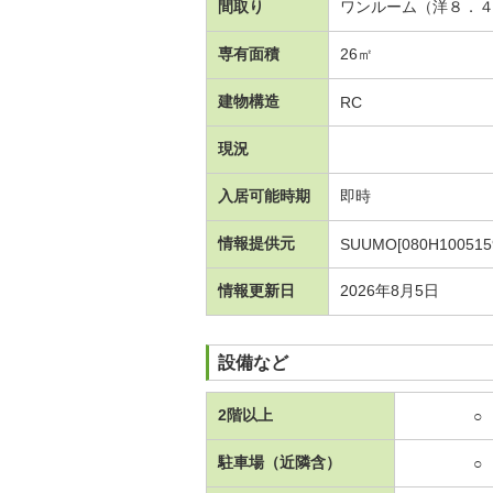
間取り
ワンルーム（洋８．
専有面積
26㎡
建物構造
RC
現況
入居可能時期
即時
情報提供元
SUUMO[080H100515
情報更新日
2026年8月5日
設備など
2階以上
○
駐車場（近隣含）
○