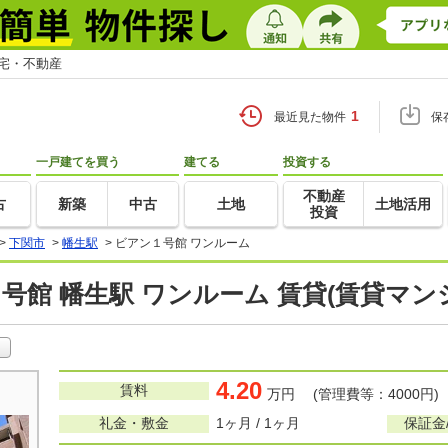
住宅・不動産
1
最近見た物件
保
一戸建てを買う
建てる
投資する
不動産
古
新築
中古
土地
土地活用
投資
>
下関市
>
幡生駅
>
ビアン１号館 ワンルーム
号館 幡生駅 ワンルーム 賃貸(賃貸マン
4.20
賃料
万円 (管理費等：4000円)
礼金・敷金
1ヶ月 / 1ヶ月
保証金