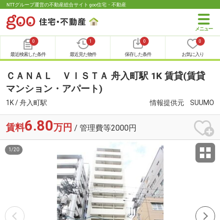
NTTグループ運営の不動産総合サイト goo住宅・不動産
0
1
0
0
最近検索した条件
最近見た物件
保存した条件
お気に入り
ＣＡＮＡＬ ＶＩＳＴＡ 舟入町駅 1K 賃貸(賃貸
マンション・アパート)
1K / 舟入町駅
情報提供元
SUUMO
6.80
賃料
万円
/ 管理費等2000円
1
/
20