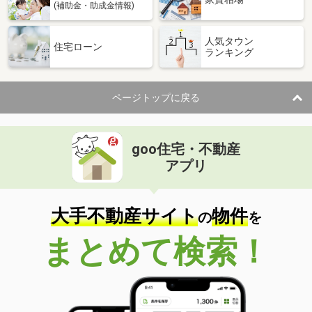
(補助金・助成金情報)
人気タウン
住宅ローン
ランキング
ページトップに戻る
goo住宅・不動産
アプリ
大手不動産サイト
物件
の
を
まとめて検索！