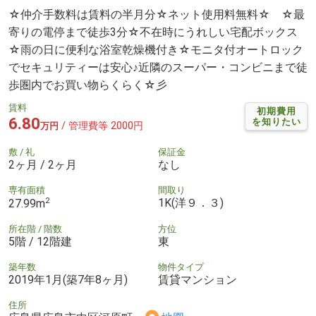
☆仲介手数料は賃料の半月分☆ネット使用料無料☆ ☆最
寄りの電停まで徒歩3分☆不在時にうれしい宅配ボックス
☆雨の日に便利な浴室乾燥機付き☆モニタ付オートロック
でセキュリティーは安心♪近隣のスーパー・コンビニまで徒
歩圏内でお買い物らくらく☆彡
賃料
初期費用
6.80
を知りたい
/ 管理費等 2000円
万円
敷 / 礼
保証金
2ヶ月 / 2ヶ月
なし
専有面積
間取り
2
1K(洋９．３)
27.99m
所在階 / 階数
方位
5階 / 12階建
東
築年数
物件タイプ
2019年1月(築7年8ヶ月)
賃貸マンション
住所