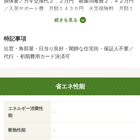
損保要／カギ交換代２．２万円 殺菌消毒費２．４２万円
／入居サポート費 月額１４３０円 火災保険料 月額１
０００円／仲介手数料０．５５０ヶ月／普通借家０２年０
続きを見る
ヶ月／参考写真になります。物件情報と現況が異なる場合
現況を優先と致します。この他にも家具家電付き物件、敷
特記事項
金礼金ゼロ物件、ペット物件、保証人不要物件など、多数
取り扱っております！／バストイレ別／バルコニー／エア
出窓・角部屋・日当り良好・閑静な住宅街・保証人不要／
コン／ガスコンロ対応／クロゼット／フローリング／シャ
代行 ・初期費用カード決済可
ワー付洗面台／ＴＶインターホン／浴室乾燥機／オートロ
ック／室内洗濯置／陽当り良好／シューズボックス／シス
テムキッチン／角住戸／温水洗浄便座／脱衣所／エレベー
省エネ性能
ター／洗面所独立／洗面化粧台／２口コンロ／駐輪場／宅
配ボックス／光ファイバー／閑静な住宅地／２面採光／防
犯カメラ／出窓／保証人不要／単身者相談／バイク置場／
エネルギー消費性
２沿線利用可／仲手０．５５ヶ月／駅まで平坦／ネット使
-
能
用料不要／敷金２ヶ月／眺望良好／２４時間換気システム
／平坦地／耐震構造／２駅利用可／３駅以上利用可／３沿
断熱性能
-
線以上利用可／駅徒歩５分以内／駅徒歩１０分以内／敷地