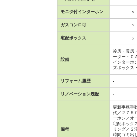
モニタ付インターホン
○
ガスコンロ可
○
宅配ボックス
○
冷房・暖房
ーター・Ｃ
設備
インターホ
ズボックス
リフォーム履歴
-
リノベーション履歴
-
更新事務手
代／２７５
ーホン／オ
宅配ボック
備考
リング／２
時間ゴミ出