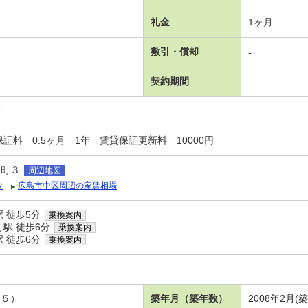
礼金
1ヶ月
敷引・償却
-
契約期間
可
証料 0.5ヶ月 1年 賃貸保証更新料 10000円
川町３
周辺地図
タ
広島市中区周辺の家賃相場
 徒歩5分
乗換案内
駅 徒歩6分
乗換案内
 徒歩6分
乗換案内
．５）
築年月（築年数）
2008年2月(