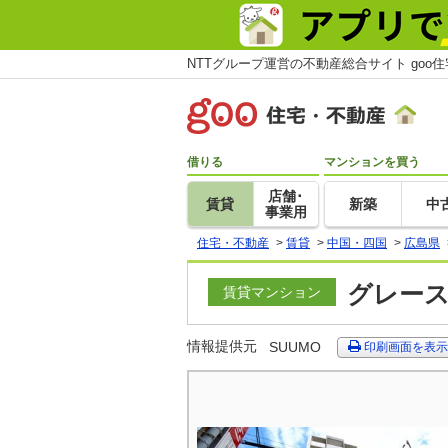
NTTグループ運営の不動産総合サイト goo
借りる
マンションを買う
店舗･
賃貸
新築
中
事業用
住宅・不動産
>
賃貸
>
中国・四国
>
広島県
グレース
賃貸マンション
情報提供元
SUUMO
印刷画面を表示