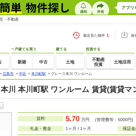
住宅・不動産
1
最近見た物件
保
一戸建てを買う
建てる
投資する
不動産
古
新築
中古
土地
土地活用
投資
>
広島市
>
中区
>
本川町駅
>
グレース本川 ワンルーム
本川 本川町駅 ワンルーム 賃貸(賃貸マ
5.70
賃料
万円 (管理費等：5000円)
礼金・敷金
1ヶ月 / 1ヶ月
保証金