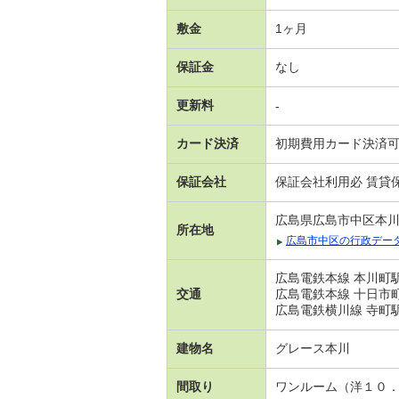
敷金
1ヶ月
保証金
なし
更新料
-
カード決済
初期費用カード決済
保証会社
保証会社利用必 賃貸保
広島県広島市中区本
所在地
広島市中区の行政デー
広島電鉄本線 本川町駅
交通
広島電鉄本線 十日市町
広島電鉄横川線 寺町駅
建物名
グレース本川
間取り
ワンルーム（洋１０