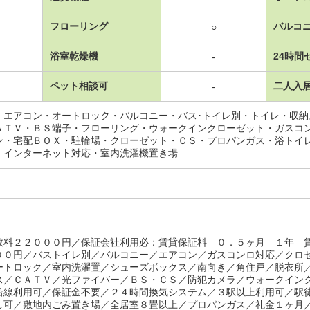
フローリング
バルコ
○
浴室乾燥機
24時間
-
ペット相談可
二人入
-
・エアコン・オートロック・バルコニー・バス･トイレ別・トイレ・収
ＡＴＶ・ＢＳ端子・フローリング・ウォークインクローゼット・ガスコ
ン・宅配ＢＯＸ・駐輪場・クローゼット・ＣＳ・プロパンガス・浴トイ
・インターネット対応・室内洗濯機置き場
数料２２０００円／保証会社利用必：賃貸保証料 ０．５ヶ月 １年 
００円／バストイレ別／バルコニー／エアコン／ガスコンロ対応／クロ
ートロック／室内洗濯置／シューズボックス／南向き／角住戸／脱衣所
ス／ＣＡＴＶ／光ファイバー／ＢＳ・ＣＳ／防犯カメラ／ウォークイン
沿線利用可／保証金不要／２４時間換気システム／３駅以上利用可／駅
し可／敷地内ごみ置き場／全居室８畳以上／プロパンガス／礼金１ヶ月