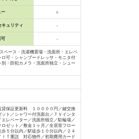
ニー
○
セキュリティ
-
居可
-
納スペース・洗濯機置場・洗面所・エレベ
ンロ可・シャンプードレッサ・モニタ付
レ別・防犯カメラ・洗面所独立・シュー
賃貸保証更新料 １００００円／鍵交換
ゼット／シャワー付洗面台／ＴＶインタ
／エレベーター／洗面所独立／駐輪場／
クロゼット／敷金１ヶ月／全居室フロー
徒歩５分以内／駅徒歩１０分以内／２４
／ＩＴ重説 対応物件／初期費用カード