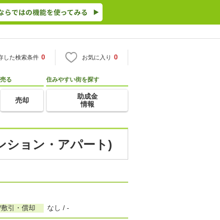
0
0
存した検索条件
お気に入り
売る
住みやすい街を探す
助成金
売却
情報
ンション・アパート)
/敷引・償却
なし / -