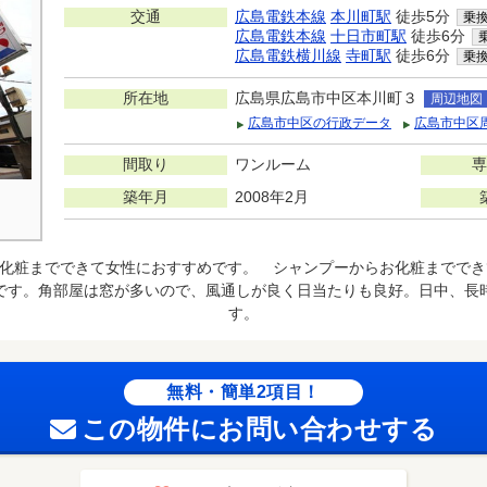
交通
広島電鉄本線
本川町駅
徒歩5分
乗
広島電鉄本線
十日市町駅
徒歩6分
広島電鉄横川線
寺町駅
徒歩6分
乗
所在地
広島県広島市中区本川町３
周辺地図
広島市中区の行政データ
広島市中区
間取り
ワンルーム
専
築年月
2008年2月
化粧までできて女性におすすめです。 シャンプーからお化粧まででき
です。角部屋は窓が多いので、風通しが良く日当たりも良好。日中、長
す。
無料・簡単2項目！
この物件にお問い合わせする