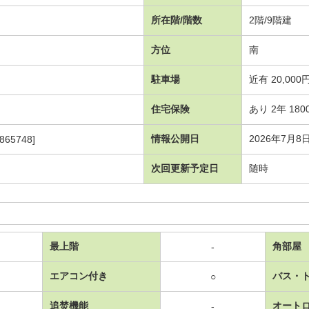
所在階/階数
2階/9階建
方位
南
駐車場
近有 20,000
住宅保険
あり 2年 180
情報公開日
2026年7月8
865748]
次回更新予定日
随時
最上階
角部屋
-
エアコン付き
バス・
○
追焚機能
オート
-