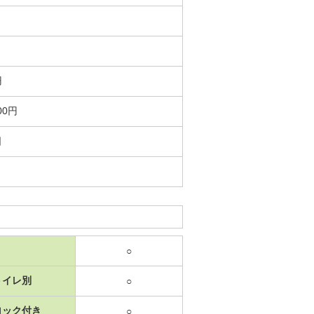
円
00円
日
○
トイレ別
○
ロック付き
○