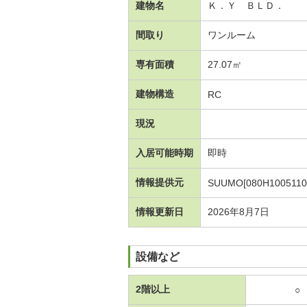
建物名
Ｋ．Ｙ ＢＬＤ．
間取り
ワンルーム
専有面積
27.07㎡
建物構造
RC
現況
入居可能時期
即時
情報提供元
SUUMO[080H1005110
情報更新日
2026年8月7日
設備など
2階以上
○