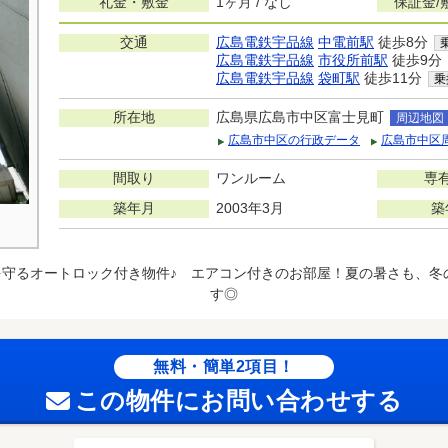
礼金・敷金
1ヶ月 / なし
保証金/
交通
広島電鉄宇品線
中電前駅
徒歩8分
広島電鉄宇品線
市役所前駅
徒歩9分
広島電鉄宇品線
袋町駅
徒歩11分
乗
所在地
広島県広島市中区富士見町
周辺地図
広島市中区の行政データ
広島市中区
間取り
ワンルーム
専
築年月
2003年3月
築
を守るオートロック付き物件♪ エアコン付きのお部屋！夏の暑さも、冬
す◎
無料・簡単2項目！
この物件にお問い合わせする