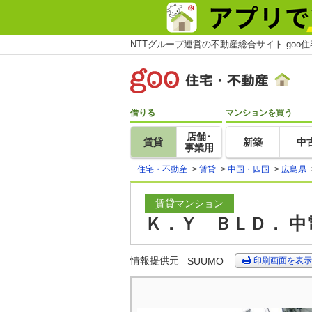
NTTグループ運営の不動産総合サイト goo
借りる
マンションを買う
店舗･
賃貸
新築
中
事業用
住宅・不動産
>
賃貸
>
中国・四国
>
広島県
賃貸マンション
Ｋ．Ｙ ＢＬＤ． 中
情報提供元
SUUMO
印刷画面を表示