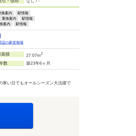
敷引・償却
なし / -
乗換案内
駅情報
乗換案内
駅情報
換案内
駅情報
周辺の家賃相場
有面積
2
27.07m
年数
築23年6ヶ月
の寒い日でもオールシーズン大活躍で