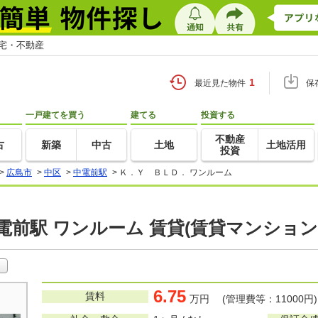
住宅・不動産
1
最近見た物件
保
一戸建てを買う
建てる
投資する
不動産
古
新築
中古
土地
土地活用
投資
>
広島市
>
中区
>
中電前駅
>
Ｋ．Ｙ ＢＬＤ． ワンルーム
電前駅 ワンルーム 賃貸(賃貸マンション
6.75
賃料
万円 (管理費等：11000円)