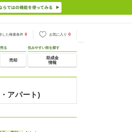
0
0
存した検索条件
お気に入り
売る
住みやすい街を探す
助成金
売却
情報
・アパート)