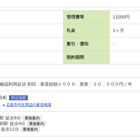
管理費等
11000円
礼金
1ヶ月
敷引・償却
-
契約期間
要確認利用必須 初回：家賃総額１００％、更新：２０，０００円／年
見町
周辺地図
広島市中区周辺の家賃相場
駅 徒歩8分
乗換案内
前駅 徒歩9分
乗換案内
 徒歩11分
乗換案内