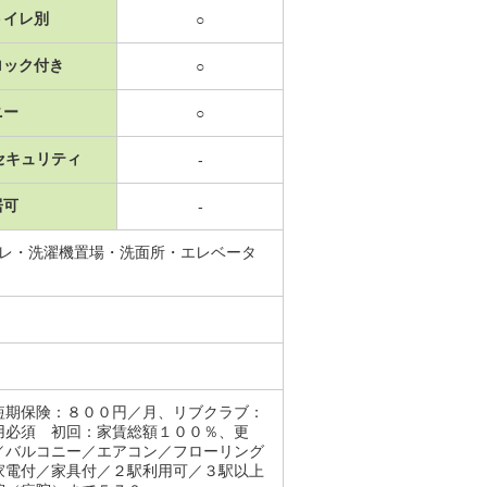
トイレ別
○
ロック付き
○
ニー
○
セキュリティ
-
居可
-
イレ・洗濯機置場・洗面所・エレベータ
短期保険：８００円／月、リブクラブ：
用必須 初回：家賃総額１００％、更
／バルコニー／エアコン／フローリング
家電付／家具付／２駅利用可／３駅以上