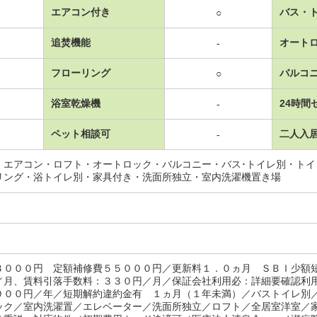
エアコン付き
バス・
○
追焚機能
オート
-
フローリング
バルコ
○
浴室乾燥機
24時間
-
ペット相談可
二人入
-
・エアコン・ロフト・オートロック・バルコニー・バス･トイレ別・ト
リング・浴トイレ別・家具付き・洗面所独立・室内洗濯機置き場
３０００円 定額補修費５５０００円／更新料１．０ヵ月 ＳＢＩ少額
／月、賃料引落手数料：３３０円／月／保証会社利用必：詳細要確認利
０００円／年／短期解約違約金有 １ヵ月（１年未満）／バストイレ別
ック／室内洗濯置／エレベーター／洗面所独立／ロフト／全居室洋室／