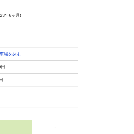
築23年6ヶ月)
車場を探す
0円
0日
-