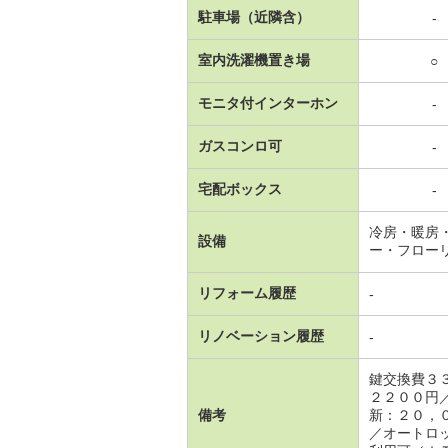
駐車場（近隣含）
-
室内洗濯機置き場
○
モニタ付インターホン
-
ガスコンロ可
-
宅配ボックス
-
冷房・暖房
設備
ー・フロー
リフォーム履歴
-
リノベーション履歴
-
鍵交換費３
２２００円
備考
新：２０，
／オートロ