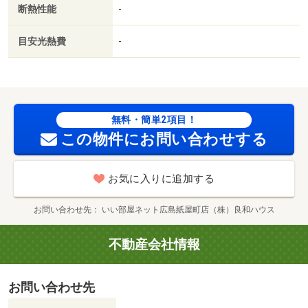
断熱性能
-
／セブンイレブン広島昭和町店（コンビニ）まで７４ｍ／
メディコ２１広島店（ドラッグストア）まで４２４ｍ／私
目安光熱費
-
立広島三育学院小学校（小学校）まで３４４ｍ／医療法人
翠清会翠清会梶川病院（病院）まで７４８ｍ
無料・簡単2項目！
この物件にお問い合わせする
お気に入りに追加する
お問い合わせ先
いい部屋ネット広島紙屋町店（株）良和ハウス
不動産会社情報
お問い合わせ先