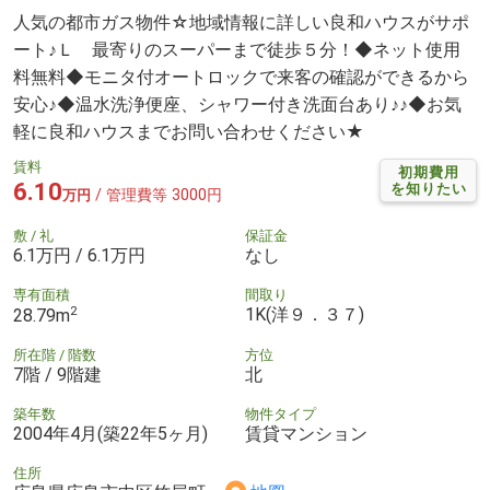
人気の都市ガス物件☆地域情報に詳しい良和ハウスがサポ
ート♪Ｌ 最寄りのスーパーまで徒歩５分！◆ネット使用
料無料◆モニタ付オートロックで来客の確認ができるから
安心♪◆温水洗浄便座、シャワー付き洗面台あり♪♪◆お気
軽に良和ハウスまでお問い合わせください★
賃料
初期費用
6.10
を知りたい
/ 管理費等 3000円
万円
敷 / 礼
保証金
6.1万円 / 6.1万円
なし
専有面積
間取り
2
1K(洋９．３７)
28.79m
所在階 / 階数
方位
7階 / 9階建
北
築年数
物件タイプ
2004年4月(築22年5ヶ月)
賃貸マンション
住所