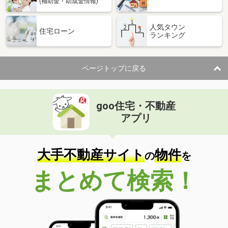
(補助金・助成金情報)
人気タウン
住宅ローン
ランキング
ページトップに戻る
goo住宅・不動産
アプリ
大手不動産サイト
物件
の
を
まとめて検索！