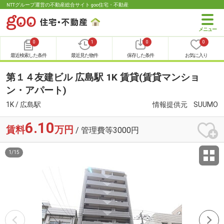
NTTグループ運営の不動産総合サイト goo住宅・不動産
0
1
0
0
最近検索した条件
最近見た物件
保存した条件
お気に入り
第１４友建ビル 広島駅 1K 賃貸(賃貸マンショ
ン・アパート)
1K / 広島駅
情報提供元
SUUMO
6.10
賃料
万円
/ 管理費等3000円
1
/
15