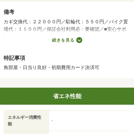
備考
カギ交換代：２２０００円／駐輪代：５５０円／バイク置
場代：１１００円／保証会社利用必：要確認／■安心サポ
ート：１，１００円／月■駐輪シール：４４０円／初回／
続きを見る
バストイレ別／バルコニー／エアコン／クロゼット／フロ
ーリング／シャワー付洗面台／ＴＶインターホン／オート
特記事項
ロック／室内洗濯置／陽当り良好／シューズボックス／角
住戸／温水洗浄便座／脱衣所／エレベーター／洗面所独立
角部屋・日当り良好・初期費用カード決済可
／駐輪場／２面採光／独立型キッチン／ＩＨクッキングヒ
ーター／照明付／全居室洋室／ウォークインクロゼット／
単身者相談／バイク置場／全居室フローリング／２沿線利
省エネ性能
用可／駅まで平坦／ネット使用料不要／平坦地／学生相談
／３駅以上利用可／駅徒歩１０分以内／高層階／敷地内ご
み置き場／全居室６畳以上／全居室８畳以上／都市ガス／
エネルギー消費性
ＢＳ／年内入居可／年度内入居可／初期費用カード決済可
-
能
／通風良好／広島パルコ新館（ショッピングセンター）ま
で１１３６ｍ／フジグラン広島（スーパー）まで３４５ｍ