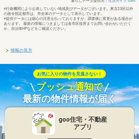
暮らしデータ提供元：
生活ガイド.com
※行政機関により公表していない地域及びデータがございます。東京23区以外
の政令指定都市は、市全体のデータとして表示しています。
※提供データには細心の注意を払っておりますが、調査後に変更がある場合が
あります。 最新の情報につきましては各市区役所までお問い合わせいただく
か、自治体HPなどをご確認ください。
情報の見方
お気に入りの物件を見逃さない！
プッシュ通知で
最新の物件情報が届く
goo住宅・不動産
アプリ