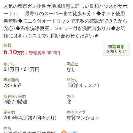
人気の都市ガス物件☆地域情報に詳しい良和ハウスがサポ
ート♪Ｌ 最寄りのスーパーまで徒歩５分！◆ネット使用
料無料◆モニタ付オートロックで来客の確認ができるから
安心♪◆温水洗浄便座、シャワー付き洗面台あり♪♪◆お気
軽に良和ハウスまでお問い合わせください★
賃料
初期費用
6.10
を知りたい
/ 管理費等 3000円
万円
敷 / 礼
保証金
6.1万円 / 6.1万円
なし
専有面積
間取り
2
1K(洋９．３７)
28.79m
所在階 / 階数
方位
7階 / 9階建
北
築年数
物件タイプ
2004年4月(築22年5ヶ月)
賃貸マンション
住所