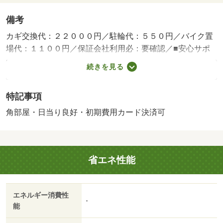
備考
カギ交換代：２２０００円／駐輪代：５５０円／バイク置
場代：１１００円／保証会社利用必：要確認／■安心サポ
ート：１，１００円／月■駐輪シール：４４０円／初回／
続きを見る
バストイレ別／バルコニー／エアコン／クロゼット／フロ
ーリング／シャワー付洗面台／ＴＶインターホン／オート
特記事項
ロック／室内洗濯置／陽当り良好／シューズボックス／角
住戸／温水洗浄便座／脱衣所／エレベーター／洗面所独立
角部屋・日当り良好・初期費用カード決済可
／駐輪場／２面採光／独立型キッチン／ＩＨクッキングヒ
ーター／照明付／全居室洋室／ウォークインクロゼット／
単身者相談／バイク置場／全居室フローリング／２沿線利
省エネ性能
用可／駅まで平坦／ネット使用料不要／平坦地／学生相談
／３駅以上利用可／駅徒歩１０分以内／高層階／敷地内ご
み置き場／全居室６畳以上／全居室８畳以上／都市ガス／
エネルギー消費性
ＢＳ／年内入居可／年度内入居可／初期費用カード決済可
-
能
／通風良好／広島パルコ新館（ショッピングセンター）ま
で１１３６ｍ／フジグラン広島（スーパー）まで３４５ｍ