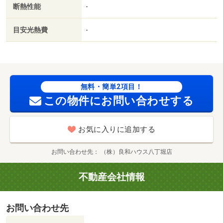
断熱性能
-
／セブンイレブン広島昭和町店（コンビニ）まで７４ｍ／
メディコ２１広島店（ドラッグストア）まで４２４ｍ／私
目安光熱費
-
立広島三育学院小学校（小学校）まで３４４ｍ／医療法人
翠清会翠清会梶川病院（病院）まで７４８ｍ
無料・簡単2項目！
この物件にお問い合わせする
お気に入りに追加する
お問い合わせ先
（株）良和ハウス八丁堀店
不動産会社情報
お問い合わせ先