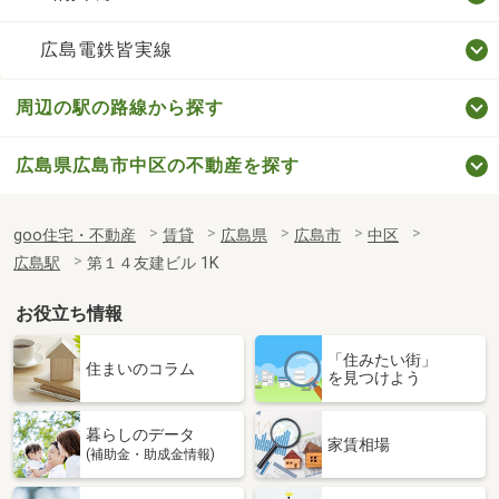
広島電鉄皆実線
周辺の駅の路線から探す
広島県広島市中区の不動産を探す
goo住宅・不動産
賃貸
広島県
広島市
中区
広島駅
第１４友建ビル 1K
お役立ち情報
「住みたい街」
住まいのコラム
を見つけよう
暮らしのデータ
家賃相場
(補助金・助成金情報)