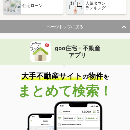
人気タウン
住宅ローン
ランキング
ページトップに戻る
goo住宅・不動産
アプリ
大手不動産サイト
物件
の
を
まとめて検索！