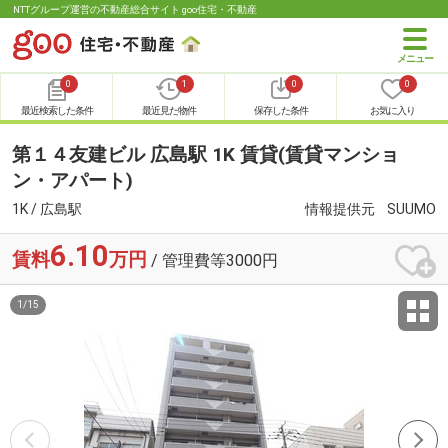
NTTグループ運営の不動産総合サイト goo住宅・不動産
0
1
0
0
最近検索した条件
最近見た物件
保存した条件
お気に入り
第１４友建ビル 広島駅 1K 賃貸(賃貸マンショ
ン・アパート)
1K / 広島駅
情報提供元
SUUMO
6.10
賃料
万円
/ 管理費等3000円
1
/
15