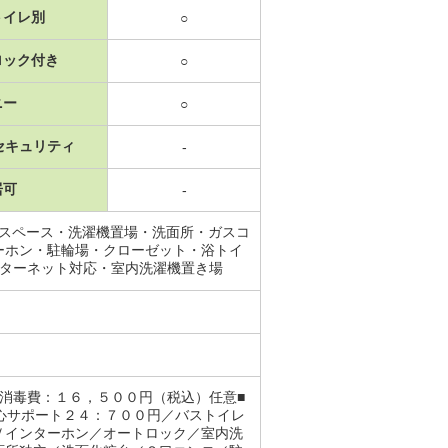
トイレ別
○
ロック付き
○
ニー
○
セキュリティ
-
居可
-
納スペース・洗濯機置場・洗面所・ガスコ
ーホン・駐輪場・クローゼット・浴トイ
ンターネット対応・室内洗濯機置き場
消毒費：１６，５００円（税込）任意■
心サポート２４：７００円／バストイレ
Ｖインターホン／オートロック／室内洗