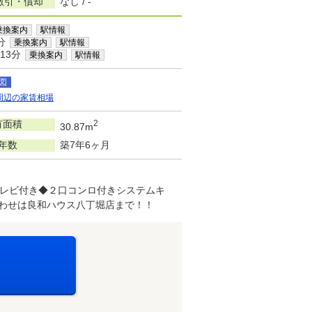
敷引・償却
なし / -
乗換案内
駅情報
分
乗換案内
駅情報
13分
乗換案内
駅情報
図
周辺の家賃相場
有面積
2
30.87m
年数
築7年6ヶ月
テレビ付き◆２口コンロ付きシステムキ
わせは良和ハウス八丁堀店まで！！