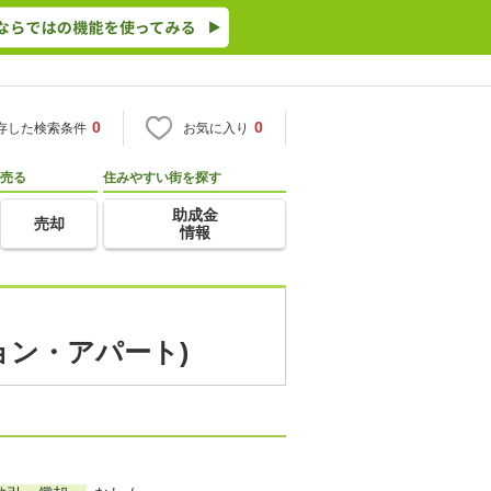
0
0
存した検索条件
お気に入り
売る
住みやすい街を探す
助成金
売却
情報
ョン・アパート)