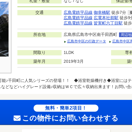
礼金・敷金
なし / なし
保証金/
交通
広島電鉄宇品線
御幸橋駅
徒歩7分
広島電鉄宇品線
広電本社前駅
徒歩9
広島電鉄宇品線
皆実町六丁目駅
徒歩
所在地
広島県広島市中区南千田西町
周辺地
広島市中区の行政データ
広島市中区
間取り
1LDK
専
築年月
2019年3月
築
可能♪千田町に人気シリーズの登場！！ ◆浴室乾燥機付き◆浴室には
スなどなどハイグレード設備♪収納はＷＣで広々収納出来ます！お問い合
無料・簡単2項目！
この物件にお問い合わせする