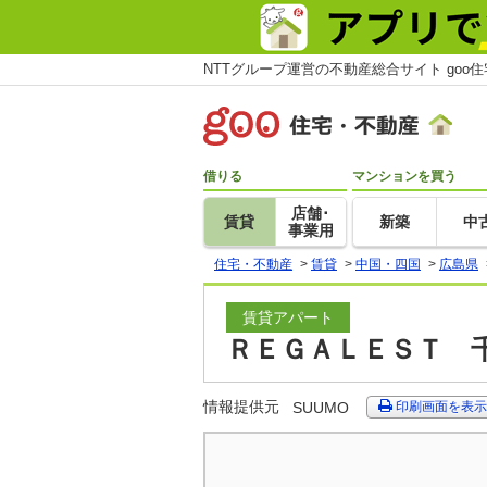
NTTグループ運営の不動産総合サイト goo
借りる
マンションを買う
店舗･
賃貸
新築
中
事業用
住宅・不動産
>
賃貸
>
中国・四国
>
広島県
賃貸アパート
ＲＥＧＡＬＥＳＴ 千
情報提供元
SUUMO
印刷画面を表示