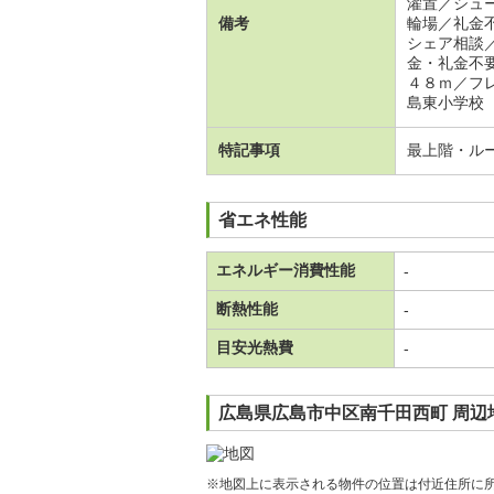
濯置／シュ
備考
輪場／礼金
シェア相談
金・礼金不
４８ｍ／フ
島東小学校
特記事項
最上階・ル
省エネ性能
エネルギー消費性能
-
断熱性能
-
目安光熱費
-
広島県広島市中区南千田西町 周辺
※地図上に表示される物件の位置は付近住所に