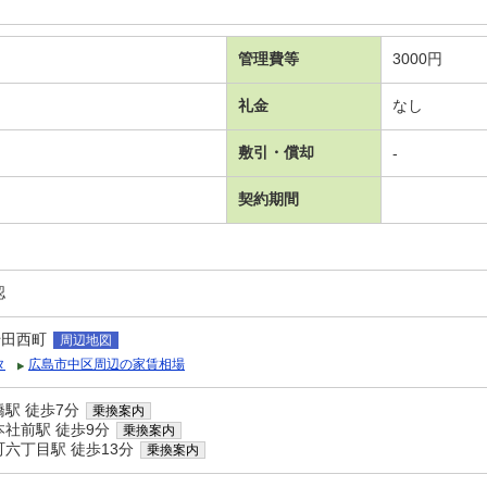
管理費等
3000円
礼金
なし
敷引・償却
-
契約期間
認
千田西町
周辺地図
タ
広島市中区周辺の家賃相場
駅 徒歩7分
乗換案内
社前駅 徒歩9分
乗換案内
六丁目駅 徒歩13分
乗換案内