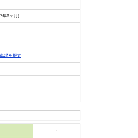
築7年6ヶ月)
車場を探す
日
-