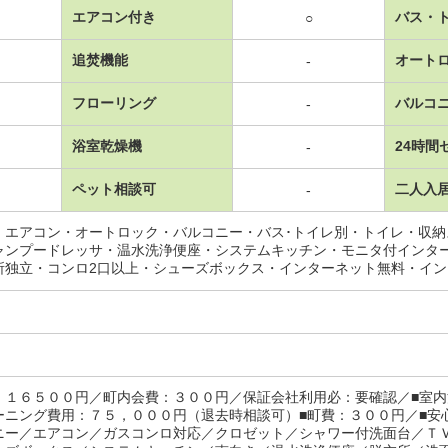
エアコン付き
バス・
○
追焚機能
オート
-
フローリング
バルコ
-
浴室乾燥機
24時間
-
ペット相談可
二人入
-
・エアコン・オートロック・バルコニー・バス･トイレ別・トイレ・収
ャンプードレッサ・温水洗浄便座・システムキッチン・モニタ付インタ
所独立・コンロ2口以上・シューズボックス・インターネット無料・イ
：１６５００円／町内会費：３００円／保証会社利用必：要確認／■室内
ーニング費用：７５，０００円（退去時相談可）■町費：３００円／■安
ニー／エアコン／ガスコンロ対応／クロゼット／シャワー付洗面台／Ｔ