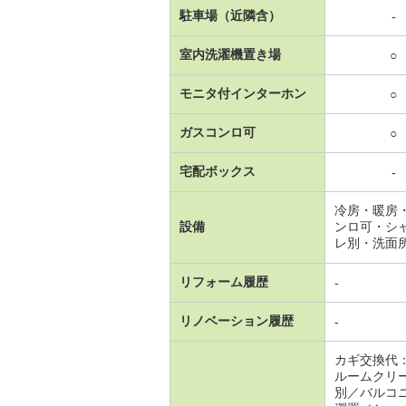
駐車場（近隣含）
-
室内洗濯機置き場
○
モニタ付インターホン
○
ガスコンロ可
○
宅配ボックス
-
冷房・暖房
設備
ンロ可・シ
レ別・洗面
リフォーム履歴
-
リノベーション履歴
-
カギ交換代
ルームクリ
別／バルコ