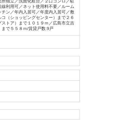
面所独立／洗面化粧台／２口コンロ／駐
沿線利用可／ネット使用料不要／ルーム
ッチン／年内入居可／年度内入居可／敷
ルコ（ショッピングセンター）まで２６
グストア）まで１０１９ｍ／広島市立吉
まで５５８ｍ/賃貸戸数:9戸