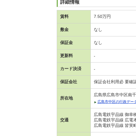
詳細情報
賃料
7.50万円
敷金
なし
保証金
なし
更新料
-
カード決済
-
保証会社
保証会社利用必 要確
広島県広島市中区南
所在地
広島市中区の行政デー
広島電鉄宇品線 御幸橋
交通
広島電鉄宇品線 広電本
広島電鉄宇品線 皆実町