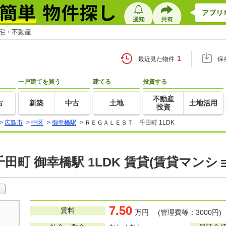
住宅・不動産
1
最近見た物件
保
一戸建てを買う
建てる
投資する
不動産
古
新築
中古
土地
土地活用
投資
>
広島市
>
中区
>
御幸橋駅
>
ＲＥＧＡＬＥＳＴ 千田町 1LDK
田町 御幸橋駅 1LDK 賃貸(賃貸マンシ
7.50
賃料
万円 (管理費等：3000円)