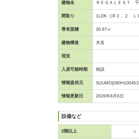
建物名
ＲＥＧＡＬＥＳＴ 
間取り
1LDK（洋３．２ Ｌ
専有面積
30.87㎡
建物構造
木造
現況
入居可能時期
相談
情報提供元
SUUMO[080H100453
情報更新日
2026年8月6日
設備など
2階以上
○