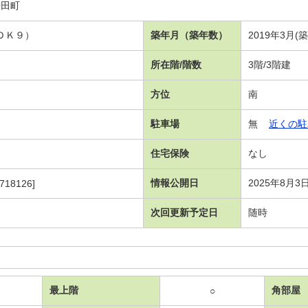
千田町
ＤＫ９）
築年月（築年数）
2019年3月(
所在階/階数
3階/3階建
方位
南
駐車場
無
近くの駐
住宅保険
なし
情報公開日
2025年8月3
718126]
次回更新予定日
随時
最上階
角部屋
○