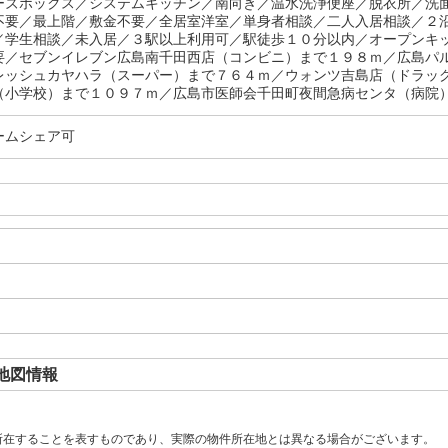
ーズボックス／システムキッチン／南向き／温水洗浄便座／脱衣所／洗
不要／最上階／敷金不要／全居室洋室／単身者相談／二人入居相談／２
／学生相談／未入居／３駅以上利用可／駅徒歩１０分以内／オープンキ
要／セブンイレブン広島南千田西店（コンビニ）まで１９８ｍ／広島パ
レッシュカヤハラ（スーパー）まで７６４ｍ／ウォンツ吉島店（ドラッ
（小学校）まで１０９７ｍ／広島市医師会千田町夜間急病センタ（病院）
ームシェア可
地図情報
所在することを表すものであり、実際の物件所在地とは異なる場合がございます。