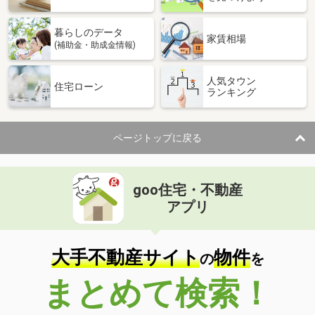
暮らしのデータ
家賃相場
(補助金・助成金情報)
人気タウン
住宅ローン
ランキング
ページトップに戻る
goo住宅・不動産
アプリ
大手不動産サイト
物件
の
を
まとめて検索！