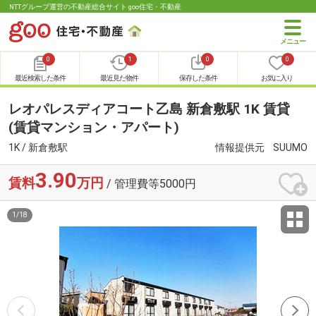
NTTグループ運営の不動産総合サイト goo住宅・不動産
0
1
0
0
最近検索した条件
最近見た物件
保存した条件
お気に入り
レオパレスディアコート乙島 新倉敷駅 1K 賃貸
(賃貸マンション・アパート)
1K / 新倉敷駅
情報提供元
SUUMO
3.90
賃料
万円
/ 管理費等5000円
1
/
18