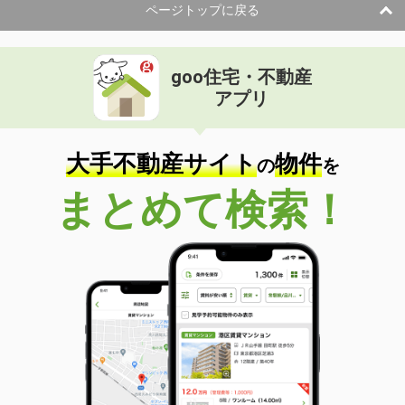
ページトップに戻る
goo住宅・不動産
アプリ
大手不動産サイト
物件
の
を
まとめて検索！