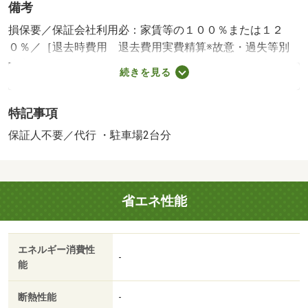
備考
損保要／保証会社利用必：家賃等の１００％または１２
０％／［退去時費用 退去費用実費精算※故意・過失等別
途実費］環境維持費：１ヶ月５５０円（税込）、鍵交換
続きを見る
費：ご契約時１６５００円（税込）、退去時清掃費：５２
２５０円（税込）、インターネット利用料：有料、更新手
特記事項
数料：１６５００円（税込）、保証委託料：必要 保証会
社：プラザ賃貸保証／バストイレ別／エアコン／ＴＶイン
保証人不要／代行 ・駐車場2台分
ターホン／浴室乾燥機／温水洗浄便座／駐輪場／敷金不要
／保証人不要／電子キー／駐車５台以上／礼金１ヶ月／保
証会社利用可／セブンイレブン（コンビニ）まで２８３ｍ
省エネ性能
／玉島乙島郵便局（郵便局）まで２８０ｍ／ディオ玉島店
（スーパー）まで４５２ｍ／ハローズ乙島店（スーパー）
まで５３８ｍ／ザグザグ乙島店（その他）まで７４５ｍ／
エネルギー消費性
ファミリーマート（コンビニ）まで７７０ｍ/賃貸戸数:18
-
能
戸
断熱性能
-