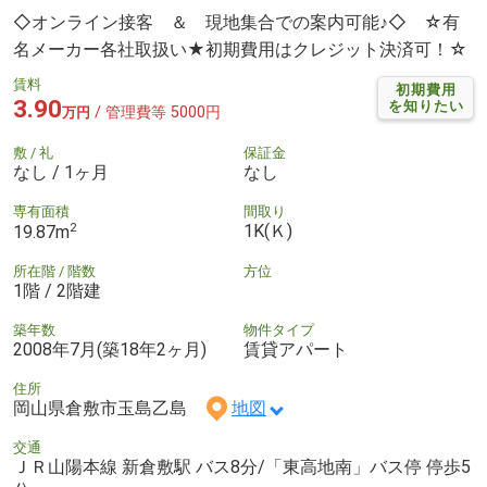
◇オンライン接客 ＆ 現地集合での案内可能♪◇ ☆有
名メーカー各社取扱い★初期費用はクレジット決済可！☆
賃料
初期費用
3.90
を知りたい
/ 管理費等 5000円
万円
敷 / 礼
保証金
なし / 1ヶ月
なし
専有面積
間取り
2
1K(Ｋ)
19.87m
所在階 / 階数
方位
1階 / 2階建
築年数
物件タイプ
2008年7月(築18年2ヶ月)
賃貸アパート
住所
岡山県倉敷市玉島乙島
地図
交通
ＪＲ山陽本線 新倉敷駅 バス8分/「東高地南」バス停 停歩5