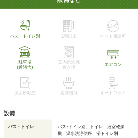
バス・トイレ別
2階以上
ペット相談可
駐車場
室内洗濯機
エアコン
(近隣含)
置き場
洗面所独立
追焚機能
オートロック
設備
バス・トイレ
バス･トイレ別、トイレ、浴室乾燥
機、温水洗浄便座、浴トイレ別