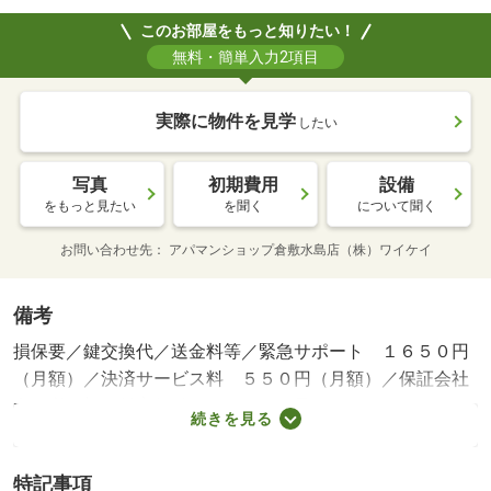
このお部屋をもっと知りたい！
無料・簡単入力2項目
実際に物件を見学
したい
写真
初期費用
設備
をもっと見たい
を聞く
について聞く
お問い合わせ先
アパマンショップ倉敷水島店（株）ワイケイ
備考
損保要／鍵交換代／送金料等／緊急サポート １６５０円
（月額）／決済サービス料 ５５０円（月額）／保証会社
利用必：初回料家賃総額の５０％（最低２．５万円）・月
続きを見る
額保証料２％／ペット相談／駐２台可／［退去時費用 退
去費用実費精算※故意・過失等別途実費］小型犬２匹ｏｒ
特記事項
猫２匹まで可（敷金＋２ヶ月に加えて１匹：賃料＋３，０