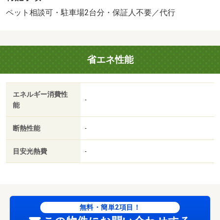
００円、２匹：賃料＋４，０００円） 保証会社：あんし
ペット相談可・駐車場2台分・保証人不要／代行
ん保証／バストイレ別／バルコニー／エアコン／クロゼッ
ト／フローリング／ＴＶインターホン／浴室乾燥機／室内
洗濯置／シューズボックス／追焚機能浴室／温水洗浄便座
省エネ性能
／洗面所独立／駐輪場／礼金不要／敷金不要／対面式キッ
チン／ペット相談／保証人不要／駐車２台可／敷地内ごみ
置き場／平面駐車場／自走式駐車場／全居室６畳以上／プ
エネルギー消費性
ロパンガス／敷金・礼金不要／保証会社利用可／くすりの
-
能
レデイ鶴新田店（その他）まで２２５ｍ／ファミリーマー
ト（コンビニ）まで４７７ｍ／セブンイレブン（コンビ
断熱性能
-
ニ）まで４５６ｍ／ニシナ連島南店（スーパー）まで５８
６ｍ／ザ・ビッグ連島店（スーパー）まで１０３５ｍ／ホ
目安光熱費
-
ームセンターコーナン連島店（その他）まで１２２３ｍ/賃
貸戸数:8戸
無料・簡単2項目！