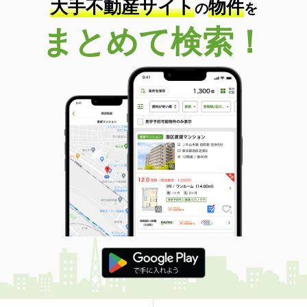
大手不動産サイト
物件
の
を
まとめて検索！