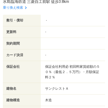
水島臨海鉄道 三菱自工前駅 徒歩3.8km
乗り換え検索
敷引・償却
-
更新料
-
契約期間
カード決済
-
保証会社
保証会社利用必 初回料家賃総額の５
０％（最低２．５万円）・月額保証
料２％
建物名
サンクレストＡ
建物構造
木造