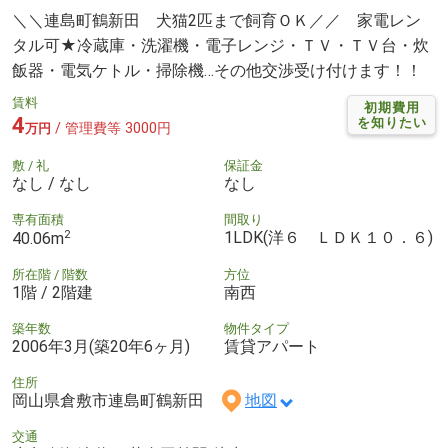
＼＼連島町鶴新田 犬猫2匹まで飼育ＯＫ／／ 家電レン
タル可★冷蔵庫・洗濯機・電子レンジ・ＴＶ・ＴＶ台・炊
飯器・電気ケトル・掃除機…その他交渉受け付けます！！
賃料
初期費用
4
を知りたい
/ 管理費等 3000円
万円
敷 / 礼
保証金
なし / なし
なし
専有面積
間取り
2
1LDK(洋６ ＬＤＫ１０．６)
40.06m
所在階 / 階数
方位
1階 / 2階建
南西
築年数
物件タイプ
2006年3月(築20年6ヶ月)
賃貸アパート
住所
岡山県倉敷市連島町鶴新田
地図
交通