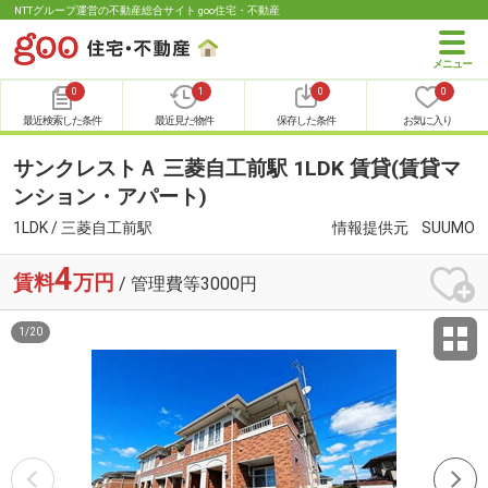
NTTグループ運営の不動産総合サイト goo住宅・不動産
0
1
0
0
最近検索した条件
最近見た物件
保存した条件
お気に入り
サンクレストＡ 三菱自工前駅 1LDK 賃貸(賃貸マ
ンション・アパート)
1LDK / 三菱自工前駅
情報提供元
SUUMO
4
賃料
万円
/ 管理費等3000円
1
/
20