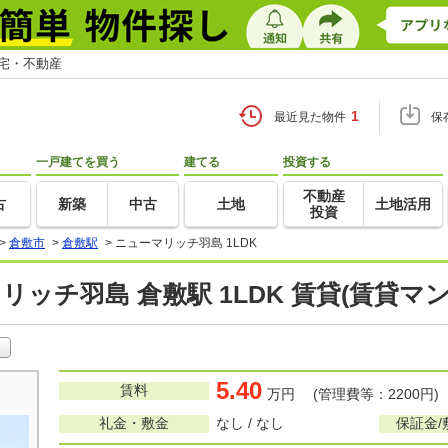
住宅・不動産
1
最近見た物件
保
一戸建てを買う
建てる
投資する
不動産
古
新築
中古
土地
土地活用
投資
>
倉敷市
>
倉敷駅
>
ニューマリッチ羽島 1LDK
リッチ羽島 倉敷駅 1LDK 賃貸(賃貸マ
5.40
賃料
万円 (管理費等：2200円)
礼金・敷金
なし / なし
保証金/