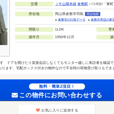
交通
ＪＲ山陽本線
倉敷駅
バス8分/「東町
所在地
岡山県倉敷市羽島
周辺地図
倉敷市の行政データ
倉敷市周辺の家
間取り
1LDK
専
築年月
1990年12月
築
す ドアを開けたり直接会話しなくてもモニター越しに来訪者を確認で
おります。宅配ボックス付きの物件なので不在時の荷物受け取りもでき
無料・簡単2項目！
この物件にお問い合わせする
お気に入りに追加する