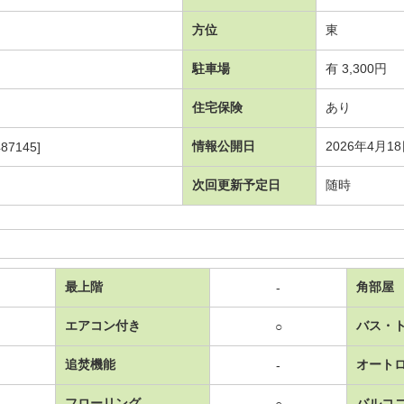
方位
東
駐車場
有 3,300円
住宅保険
あり
情報公開日
2026年4月1
87145]
次回更新予定日
随時
最上階
角部屋
-
エアコン付き
バス・
○
追焚機能
オート
-
フローリング
バルコ
○