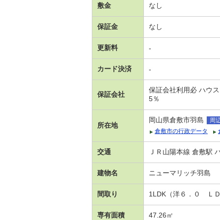
敷金
なし
保証金
なし
更新料
-
カード決済
-
保証会社利用必 ハウスリ
保証会社
5％
岡山県倉敷市羽島
周
所在地
倉敷市の行政データ
交通
ＪＲ山陽本線 倉敷駅 
建物名
ニューマリッチ羽島
間取り
1LDK（洋６．０ Ｌ
専有面積
47.26㎡