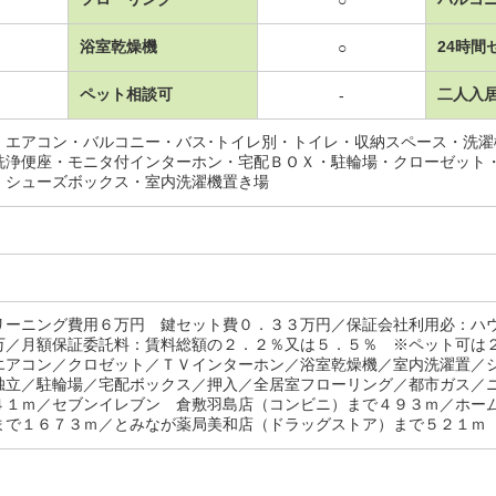
浴室乾燥機
24時間
○
ペット相談可
二人入
-
・エアコン・バルコニー・バス･トイレ別・トイレ・収納スペース・洗
洗浄便座・モニタ付インターホン・宅配ＢＯＸ・駐輪場・クローゼット
・シューズボックス・室内洗濯機置き場
リーニング費用６万円 鍵セット費０．３３万円／保証会社利用必：ハ
万／月額保証委託料：賃料総額の２．２％又は５．５％ ※ペット可は
エアコン／クロゼット／ＴＶインターホン／浴室乾燥機／室内洗濯置／
独立／駐輪場／宅配ボックス／押入／全居室フローリング／都市ガス／
４１ｍ／セブンイレブン 倉敷羽島店（コンビニ）まで４９３ｍ／ホー
まで１６７３ｍ／とみなが薬局美和店（ドラッグストア）まで５２１ｍ