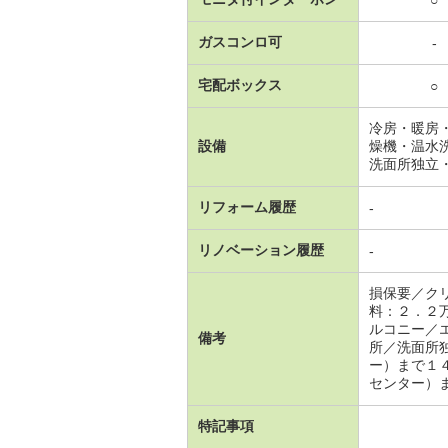
ガスコンロ可
-
宅配ボックス
○
冷房・暖房
設備
燥機・温水
洗面所独立
リフォーム履歴
-
リノベーション履歴
-
損保要／ク
料：２．２
ルコニー／
備考
所／洗面所
ー）まで１
センター）
特記事項