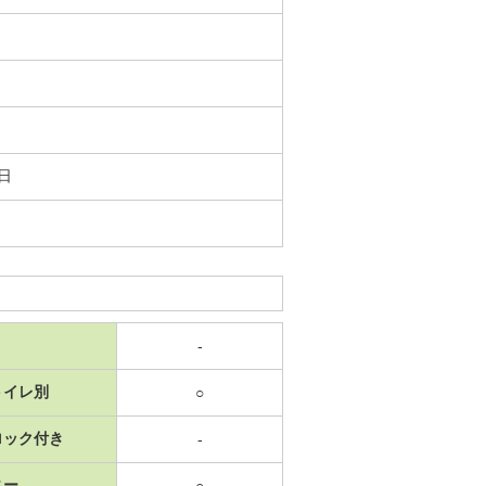
8日
-
トイレ別
○
ロック付き
-
ニー
○