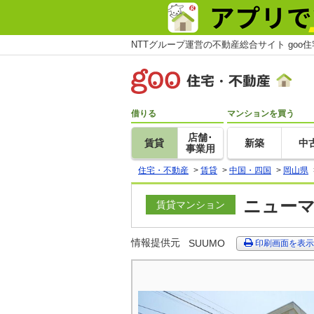
NTTグループ運営の不動産総合サイト goo
借りる
マンションを買う
店舗･
賃貸
新築
中
事業用
住宅・不動産
>
賃貸
>
中国・四国
>
岡山県
ニューマ
賃貸マンション
情報提供元
SUUMO
印刷画面を表示