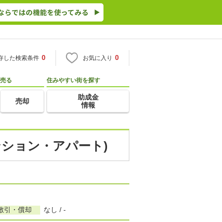
0
0
存した検索条件
お気に入り
売る
住みやすい街を探す
助成金
売却
情報
ンション・アパート)
敷引・償却
なし / -