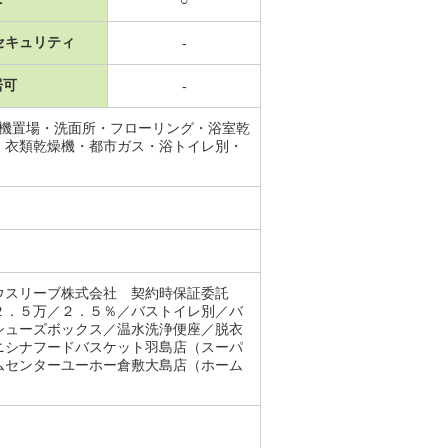
セキュリティ
-
居可
-
濯機置場・洗面所・フローリング・浴室乾
・衣類乾燥機・都市ガス・浴トイレ別・
ウスリーブ株式会社 契約時保証委託
２．５万／２．５％／バストイレ別／バ
シューズボックス／温水洗浄便座／脱衣
ニシナフードバスケット羽島店（スーパ
ムセンターユーホー倉敷大島店（ホーム