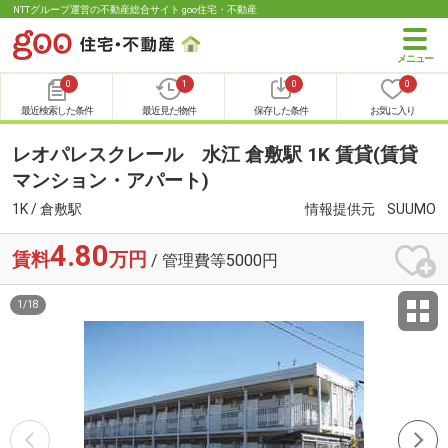
NTTグループ運営の不動産総合サイト goo住宅・不動産
0
1
0
0
最近検索した条件
最近見た物件
保存した条件
お気に入り
レオパレスクレール 水江 倉敷駅 1K 賃貸(賃貸
マンション・アパート)
1K / 倉敷駅
情報提供元
SUUMO
4.80
賃料
万円
/ 管理費等5000円
1
/
18