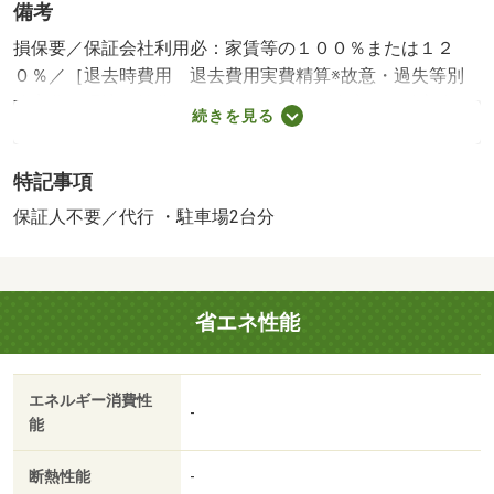
備考
損保要／保証会社利用必：家賃等の１００％または１２
０％／［退去時費用 退去費用実費精算※故意・過失等別
途実費］環境維持費：１ヶ月５５０円（税込）、鍵交換
続きを見る
費：ご契約時１６５００円（税込）、退去時清掃費：５２
２５０円（税込）、インターネット利用料：有料、更新手
特記事項
数料：１６５００円（税込）、保証委託料：必要 保証会
社：プラザ賃貸保証／バストイレ別／エアコン／浴室乾燥
保証人不要／代行 ・駐車場2台分
機／駐輪場／宅配ボックス／敷金不要／保証人不要／２沿
線利用可／電子キー／駐車５台以上／２駅利用可／プロパ
ンガス／礼金１ヶ月／保証会社利用可／ジョイフル水江店
省エネ性能
（飲食店）まで７１ｍ／ほっともっと倉敷水江店（その
他）まで１８１ｍ／はま寿司倉敷水江店（その他）まで７
８ｍ／いきなりステーキ倉敷店（その他）まで２５６ｍ／
エネルギー消費性
ザグザグ 水江店（ドラッグストア）まで３６０ｍ／水島
-
能
信用金庫西阿知支店（銀行）まで４２７ｍ/賃貸戸数:22戸
断熱性能
-