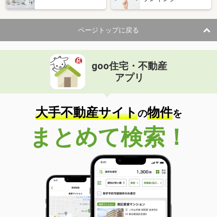
ページトップに戻る
goo住宅・不動産
アプリ
大手不動産サイト
物件
の
を
まとめて検索！