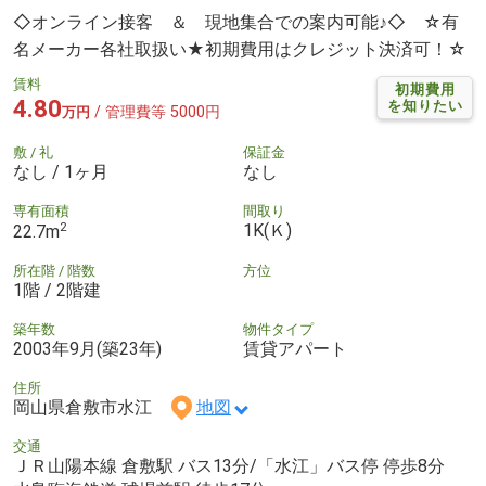
◇オンライン接客 ＆ 現地集合での案内可能♪◇ ☆有
名メーカー各社取扱い★初期費用はクレジット決済可！☆
賃料
初期費用
4.80
を知りたい
/ 管理費等 5000円
万円
敷 / 礼
保証金
なし / 1ヶ月
なし
専有面積
間取り
2
1K(Ｋ)
22.7m
所在階 / 階数
方位
1階 / 2階建
築年数
物件タイプ
2003年9月(築23年)
賃貸アパート
住所
岡山県倉敷市水江
地図
交通
ＪＲ山陽本線 倉敷駅 バス13分/「水江」バス停 停歩8分