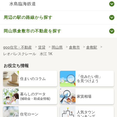
水島臨海鉄道
周辺の駅の路線から探す
岡山県倉敷市の不動産を探す
goo住宅・不動産
賃貸
岡山県
倉敷市
倉敷駅
レオパレスクレール 水江 1K
お役立ち情報
「住みたい街」
住まいのコラム
を見つけよう
暮らしのデータ
家賃相場
(補助金・助成金情報)
人気タウン
住宅ローン
ランキング