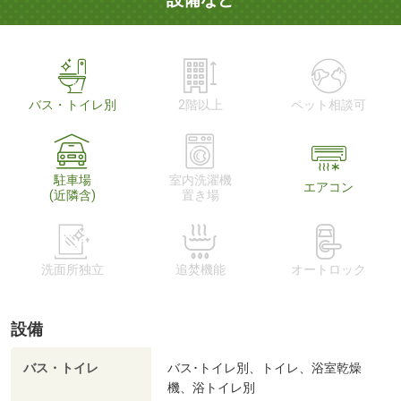
バス・トイレ別
2階以上
ペット相談可
駐車場
室内洗濯機
エアコン
(近隣含)
置き場
洗面所独立
追焚機能
オートロック
設備
バス・トイレ
バス･トイレ別、トイレ、浴室乾燥
機、浴トイレ別