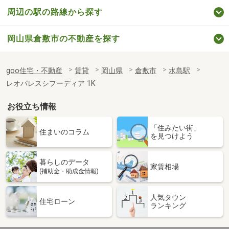
周辺の駅の路線から探す
岡山県倉敷市の不動産を探す
goo住宅・不動産
賃貸
岡山県
倉敷市
水島駅
レオパレスシフーディア 1K
お役立ち情報
「住みたい街」
住まいのコラム
を見つけよう
暮らしのデータ
家賃相場
(補助金・助成金情報)
人気タウン
住宅ローン
ランキング