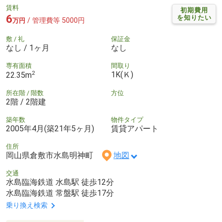
賃料
初期費用
6
を知りたい
/ 管理費等 5000円
万円
敷 / 礼
保証金
なし / 1ヶ月
なし
専有面積
間取り
2
1K(Ｋ)
22.35m
所在階 / 階数
方位
2階 / 2階建
築年数
物件タイプ
2005年4月(築21年5ヶ月)
賃貸アパート
住所
岡山県倉敷市水島明神町
地図
交通
水島臨海鉄道 水島駅 徒歩12分
水島臨海鉄道 常盤駅 徒歩17分
乗り換え検索