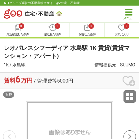
NTTグループ運営の不動産総合サイト goo住宅・不動産
0
1
0
0
最近検索した条件
最近見た物件
保存した条件
お気に入り
レオパレスシフーディア 水島駅 1K 賃貸(賃貸マ
ンション・アパート)
1K / 水島駅
情報提供元
SUUMO
6
賃料
万円
/ 管理費等5000円
1
/
19