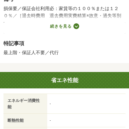
損保要／保証会社利用必：家賃等の１００％または１２
０％／［退去時費用 退去費用実費精算※故意・過失等別
途実費］環境維持費：１ヶ月５５０円（税込）、鍵交換
続きを見る
費：ご契約時１６５００円（税込）、退去時清掃費：５２
２５０円（税込）、インターネット利用料：有料、更新手
特記事項
数料：１６５００円（税込）、保証委託料：必要 保証会
社：プラザ賃貸保証／バストイレ別／エアコン／ＴＶイン
最上階・保証人不要／代行
ターホン／浴室乾燥機／温水洗浄便座／駐輪場／宅配ボッ
クス／最上階／敷金不要／防犯カメラ／保証人不要／電子
キー／２駅利用可／礼金１ヶ月／保証会社利用可／マック
省エネ性能
スバリュイオンタウン水島店（スーパー）まで６４４ｍ／
水島中央病院（病院）まで７７７ｍ／水島警察署（警察
署・交番）まで１３３０ｍ／倉敷市水島支所（その他）ま
エネルギー消費性
で１３９８ｍ／ホームセンターコーナン連島店（その他）
-
能
まで１７８６ｍ／ザ・ビッグ連島店（スーパー）まで１９
４４ｍ/賃貸戸数:18戸
断熱性能
-