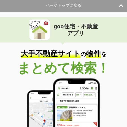
ページトップに戻る
goo住宅・不動産
アプリ
大手不動産サイト
物件
の
を
まとめて検索！