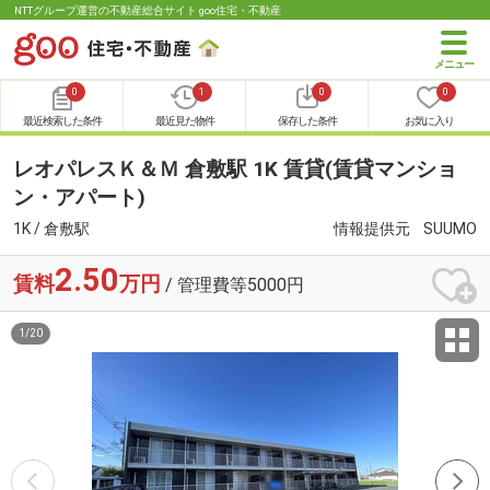
NTTグループ運営の不動産総合サイト goo住宅・不動産
0
1
0
0
最近検索した条件
最近見た物件
保存した条件
お気に入り
レオパレスＫ＆Ｍ 倉敷駅 1K 賃貸(賃貸マンショ
ン・アパート)
1K / 倉敷駅
情報提供元
SUUMO
2.50
賃料
万円
/ 管理費等5000円
1
/
20