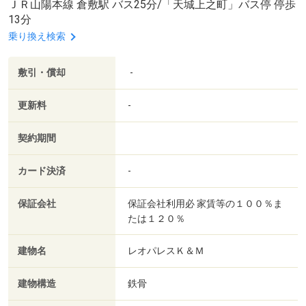
ＪＲ山陽本線 倉敷駅 バス25分/「天城上之町」バス停 停歩
13分
乗り換え検索
敷引・償却
-
更新料
-
契約期間
カード決済
-
保証会社
保証会社利用必 家賃等の１００％ま
たは１２０％
建物名
レオパレスＫ＆Ｍ
建物構造
鉄骨