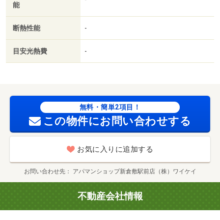
能
賃貸戸数:18戸
断熱性能
-
目安光熱費
-
無料・簡単2項目！
この物件にお問い合わせする
お気に入りに追加する
お問い合わせ先
アパマンショップ新倉敷駅前店（株）ワイケイ
不動産会社情報