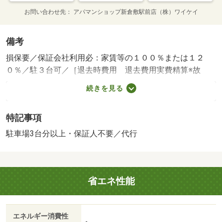
お問い合わせ先
アパマンショップ新倉敷駅前店（株）ワイケイ
備考
損保要／保証会社利用必：家賃等の１００％または１２
０％／駐３台可／［退去時費用 退去費用実費精算※故
意・過失等別途実費］環境維持費：１ヶ月５５０円（税
続きを見る
込）、鍵交換費：ご契約時１６５００円（税込）、退去時
清掃費：５２２５０円（税込）、更新手数料：１６５００
特記事項
円（税込）、保証委託料：必要 保証会社：プラザ賃貸保
証／バストイレ別／バルコニー／エアコン／ＴＶインター
駐車場3台分以上・保証人不要／代行
ホン／浴室乾燥機／温水洗浄便座／駐輪場／敷金不要／保
証人不要／電子キー／駐車３台可／礼金１ヶ月／保証会社
利用可／ザグザグ天城店（ドラッグストア）まで８８２ｍ
省エネ性能
／水島信用金庫藤戸支店（銀行）まで９７３ｍ／天城郵便
局（郵便局）まで９３３ｍ／ローソン（コンビニ）まで９
９９ｍ／倉敷有城郵便局（郵便局）まで１４５２ｍ／
エネルギー消費性
（株）山陽マルナカ／天城店（スーパー）まで１５１９ｍ/
-