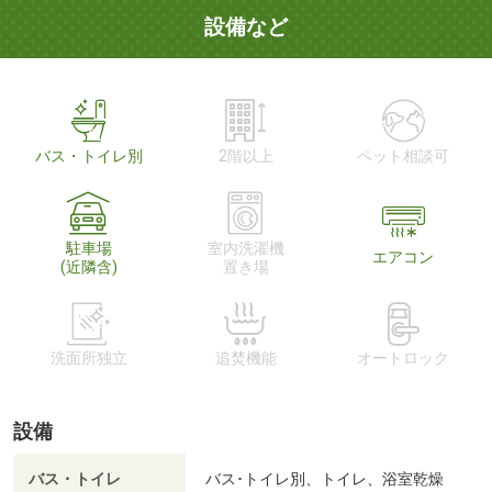
設備など
バス・トイレ別
2階以上
ペット相談可
駐車場
室内洗濯機
エアコン
(近隣含)
置き場
洗面所独立
追焚機能
オートロック
設備
バス・トイレ
バス･トイレ別、トイレ、浴室乾燥