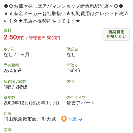
◆◇お部屋探しはアパマンショップ新倉敷駅前店へ◇◆
★☆有名メーカー各社取扱い★初期費用はクレジット決済
可！☆★来店不要契約やってます★
賃料
初期費用
2.50
を知りたい
/ 管理費等 5000円
万円
敷 / 礼
保証金
なし / 1ヶ月
なし
専有面積
間取り
2
1K(Ｋ)
26.49m
所在階 / 階数
方位
1階 / 2階建
築年数
物件タイプ
2000年12月(築25年9ヶ月)
賃貸アパート
住所
岡山県倉敷市藤戸町天城
地図
交通