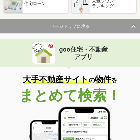
人気タウン
住宅ローン
ランキング
ページトップに戻る
goo住宅・不動産
アプリ
大手不動産サイト
物件
の
を
まとめて検索！