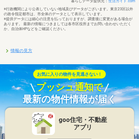
暮らしデータ提供元：
生活ガイド.com
※行政機関により公表していない地域及びデータがございます。東京23区以外
の政令指定都市は、市全体のデータとして表示しています。
※提供データには細心の注意を払っておりますが、調査後に変更がある場合が
あります。 最新の情報につきましては各市区役所までお問い合わせいただく
か、自治体HPなどをご確認ください。
情報の見方
お気に入りの物件を見逃さない！
プッシュ通知で
最新の物件情報が届く
goo住宅・不動産
アプリ