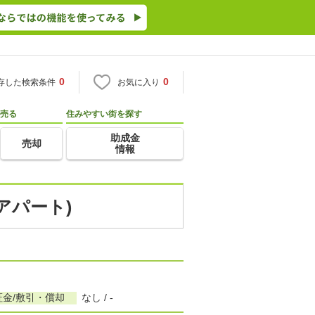
0
0
存した検索条件
お気に入り
売る
住みやすい街を探す
助成金
売却
情報
アパート)
証金/敷引・償却
なし / -