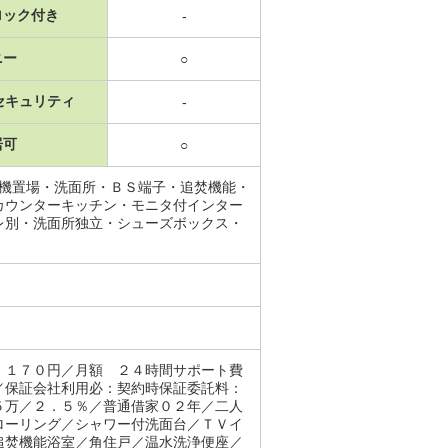
ロック付き
-
ニー
○
セキュリティ
-
居可
○
濯機置場・洗面所・ＢＳ端子・追焚機能・
カウンターキッチン・モニタ付インター
レ別・洗面所独立・シューズボックス・
 １７０円／月額 ２４時間サポート費
／保証会社利用必：契約時保証委託料：
５万／２．５％／普通借家０２年／二人
ローリング／シャワー付洗面台／ＴＶイ
追焚機能浴室／角住戸／温水洗浄便座／