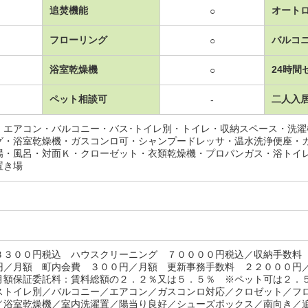
追焚機能
オート
○
フローリング
バルコ
○
浴室乾燥機
24時間
○
ペット相談可
二人入
-
・エアコン・バルコニー・バス･トイレ別・トイレ・収納スペース・洗
グ・浴室乾燥機・ガスコンロ可・シャンプードレッサ・温水洗浄便座・
場・風呂・対面Ｋ・クローゼット・衣類乾燥機・プロパンガス・浴トイ
置き場
３３００円税込 ハウスクリーニング ７００００円税込／収納手数料
円／月額 町内会費 ３００円／月額 更新事務手数料 ２２０００円
月額保証委託料：賃料総額の２．２％又は５．５％ ※ペット可は２．
ストイレ別／バルコニー／エアコン／ガスコンロ対応／クロゼット／フ
／浴室乾燥機／室内洗濯置／陽当り良好／シューズボックス／南向き／