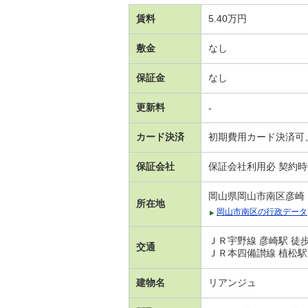
賃料
5.40万円
敷金
なし
保証金
なし
更新料
-
カード決済
初期費用カード決済可
保証会社
保証会社利用必 契約時保
岡山県岡山市南区彦崎
所在地
岡山市南区の行政データ
ＪＲ宇野線 彦崎駅 徒
交通
ＪＲ本四備讃線 植松駅
建物名
リアンジュ