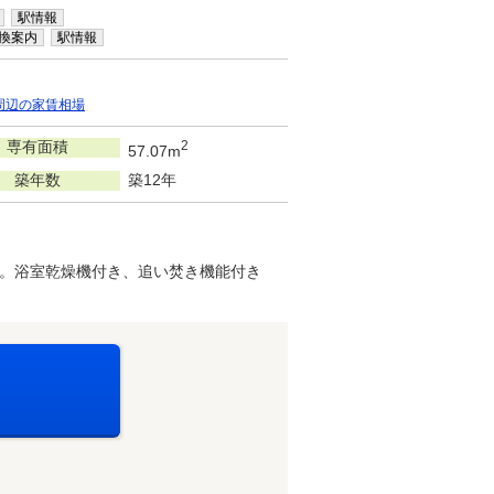
駅情報
換案内
駅情報
周辺の家賃相場
専有面積
2
57.07m
築年数
築12年
。浴室乾燥機付き、追い焚き機能付き