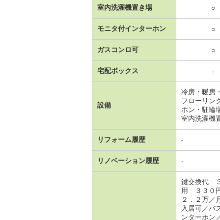
室内洗濯機置き場
○
モニタ付インターホン
○
ガスコンロ可
○
宅配ボックス
-
冷房・暖房
フローリン
設備
ホン・駐輪
室内洗濯機
リフォーム履歴
-
リノベーション履歴
-
鍵交換代 
用 ３３０
２．２万／
入居可／バ
ンターホン