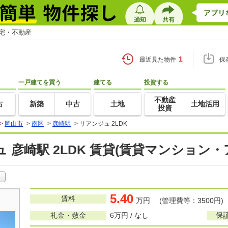
住宅・不動産
1
最近見た物件
保
一戸建てを買う
建てる
投資する
不動産
古
新築
中古
土地
土地活用
投資
>
岡山市
>
南区
>
彦崎駅
>
リアンジュ 2LDK
 彦崎駅 2LDK 賃貸(賃貸マンション・
5.40
賃料
万円 (管理費等：3500円)
礼金・敷金
6万円 / なし
保