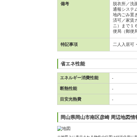
備考
脱衣所／洗
通報システ
地内ごみ置
済可／家賃
ニ）まで１
便局（郵便
特記事項
二人入居可
省エネ性能
エネルギー消費性能
-
断熱性能
-
目安光熱費
-
岡山県岡山市南区彦崎 周辺地図情
※地図上に表示される物件の位置は付近住所に