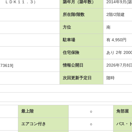
６ ＬＤＫ１１．３）
築年月（築年数）
2014年9月(築
所在階/階数
2階/2階建
方位
南
駐車場
有 4,950円
住宅保険
あり 2年 200
情報公開日
2026年7月8
73619]
次回更新予定日
随時
最上階
角部屋
○
エアコン付き
バス・
○