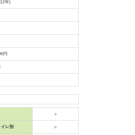
12年)
00円
日
○
トイレ別
○