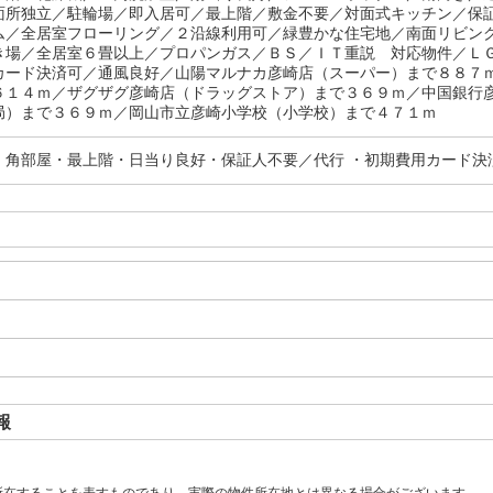
面所独立／駐輪場／即入居可／最上階／敷金不要／対面式キッチン／保
ム／全居室フローリング／２沿線利用可／緑豊かな住宅地／南面リビン
き場／全居室６畳以上／プロパンガス／ＢＳ／ＩＴ重説 対応物件／Ｌ
カード決済可／通風良好／山陽マルナカ彦崎店（スーパー）まで８８７
６１４ｍ／ザグザグ彦崎店（ドラッグストア）まで３６９ｍ／中国銀行
局）まで３６９ｍ／岡山市立彦崎小学校（小学校）まで４７１ｍ
・角部屋・最上階・日当り良好・保証人不要／代行 ・初期費用カード決
報
所在することを表すものであり、実際の物件所在地とは異なる場合がございます。