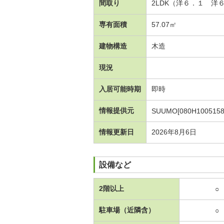
間取り
2LDK（洋６．１ 洋
専有面積
57.07㎡
建物構造
木造
現況
入居可能時期
即時
情報提供元
SUUMO[080H1005158
情報更新日
2026年8月6日
設備など
2階以上
○
駐車場（近隣含）
○