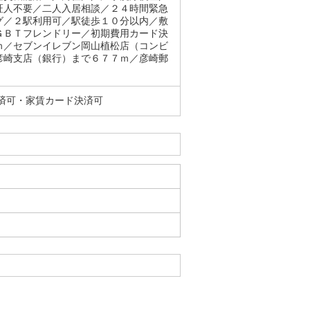
証人不要／二人入居相談／２４時間緊急
グ／２駅利用可／駅徒歩１０分以内／敷
ＧＢＴフレンドリー／初期費用カード決
ｍ／セブンイレブン岡山植松店（コンビ
彦崎支店（銀行）まで６７７ｍ／彦崎郵
済可・家賃カード決済可