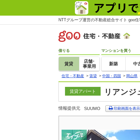
NTTグループ運営の不動産総合サイト goo
借りる
マンションを買う
店舗･
賃貸
新築
中
事業用
住宅・不動産
>
賃貸
>
中国・四国
>
岡山県
リアンジュ
賃貸アパート
情報提供元
SUUMO
印刷画面を表示