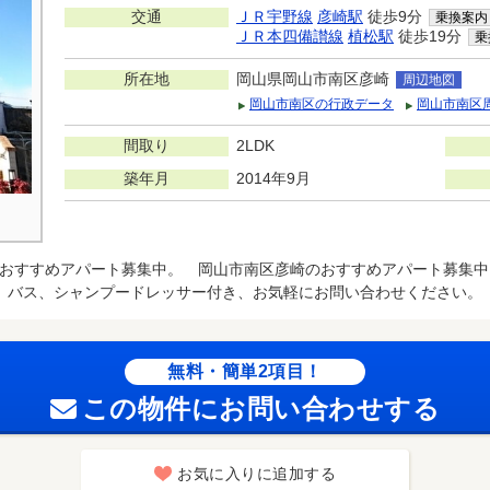
交通
ＪＲ宇野線
彦崎駅
徒歩9分
乗換案内
ＪＲ本四備讃線
植松駅
徒歩19分
乗
所在地
岡山県岡山市南区彦崎
周辺地図
岡山市南区の行政データ
岡山市南区
間取り
2LDK
築年月
2014年9月
おすすめアパート募集中。 岡山市南区彦崎のおすすめアパート募集中
バス、シャンプードレッサー付き、お気軽にお問い合わせください。
無料・簡単2項目！
この物件にお問い合わせする
お気に入りに追加する