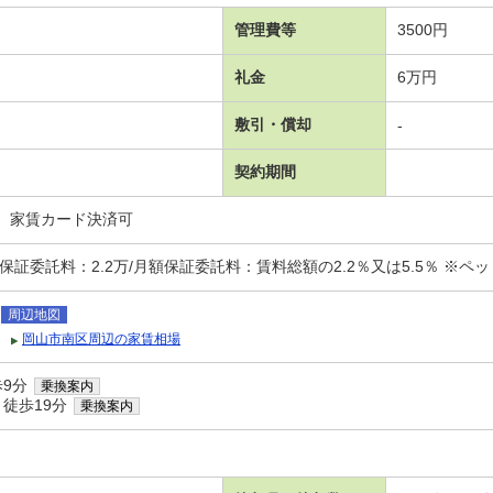
管理費等
3500円
礼金
6万円
敷引・償却
-
契約期間
、家賃カード決済可
証委託料：2.2万/月額保証委託料：賃料総額の2.2％又は5.5％ ※ペット可
周辺地図
岡山市南区周辺の家賃相場
歩9分
乗換案内
 徒歩19分
乗換案内