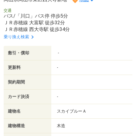
交通
バス/「川口」バス停 停歩5分
ＪＲ赤穂線 大富駅 徒歩32分
ＪＲ赤穂線 西大寺駅 徒歩34分
乗り換え検索
敷引・償却
-
更新料
-
契約期間
カード決済
-
建物名
スカイブルーＡ
建物構造
木造