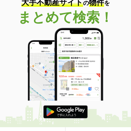
大手不動産サイト
物件
の
を
まとめて検索！