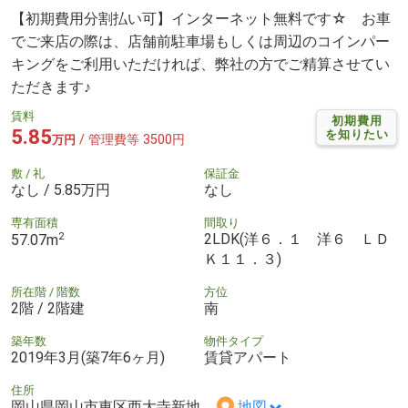
【初期費用分割払い可】インターネット無料です☆ お車
でご来店の際は、店舗前駐車場もしくは周辺のコインパー
キングをご利用いただければ、弊社の方でご精算させてい
ただきます♪
賃料
初期費用
5.85
を知りたい
/ 管理費等 3500円
万円
敷 / 礼
保証金
なし / 5.85万円
なし
専有面積
間取り
2
2LDK(洋６．１ 洋６ ＬＤ
57.07m
Ｋ１１．３)
所在階 / 階数
方位
2階 / 2階建
南
築年数
物件タイプ
2019年3月(築7年6ヶ月)
賃貸アパート
住所
岡山県岡山市東区西大寺新地
地図