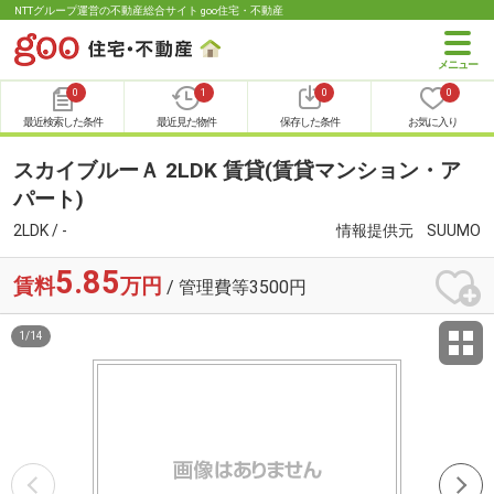
NTTグループ運営の不動産総合サイト goo住宅・不動産
0
1
0
0
最近検索した条件
最近見た物件
保存した条件
お気に入り
スカイブルーＡ 2LDK 賃貸(賃貸マンション・ア
パート)
2LDK / -
情報提供元
SUUMO
5.85
賃料
万円
/ 管理費等3500円
1
/
14