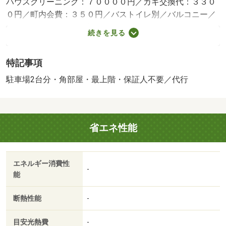
ハウスクリーニング：７００００円／カギ交換代：３３０
０円／町内会費：３５０円／バストイレ別／バルコニー／
エアコン／ガスコンロ対応／クロゼット／フローリング／
続きを見る
シャワー付洗面台／ＴＶインターホン／浴室乾燥機／室内
洗濯置／シューズボックス／システムキッチン／南向き／
特記事項
追焚機能浴室／角住戸／温水洗浄便座／脱衣所／洗面所独
立／洗面化粧台／駐輪場／最上階／敷金不要／３口以上コ
駐車場2台分・角部屋・最上階・保証人不要／代行
ンロ／対面式キッチン／全居室洋室／保証人不要／単身者
相談／駐車２台可／二人入居相談／全居室フローリング／
クッションフロア／ネット専用回線／ネット使用料不要／
省エネ性能
複層ガラス／クロゼット３ヶ所／２駅利用可／上階無し／
敷地内ごみ置き場／平面駐車場／プロパンガス／洗面所に
ドア／南面バルコニー／ＢＳ／岡山市立豊小学校（小学
エネルギー消費性
校）まで８９８ｍ／岡山市立西大寺中学校（中学校）まで
-
能
２９１８ｍ／岡山市立豊幼稚園（幼稚園・保育園）まで９
９９ｍ／岡山県立西大寺高校（高校・高専）まで３１２９
断熱性能
-
ｍ／岡山市東区役所（役所）まで２７１２ｍ／西大寺浜郵
便局（郵便局）まで１２４９ｍ
目安光熱費
-