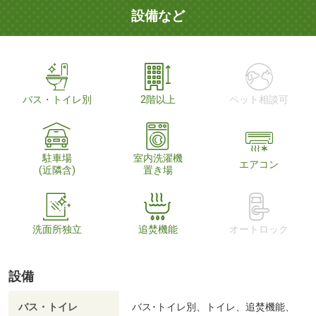
設備など
バス・トイレ別
2階以上
ペット相談可
駐車場
室内洗濯機
エアコン
(近隣含)
置き場
洗面所独立
追焚機能
オートロック
設備
バス・トイレ
バス･トイレ別、トイレ、追焚機能、