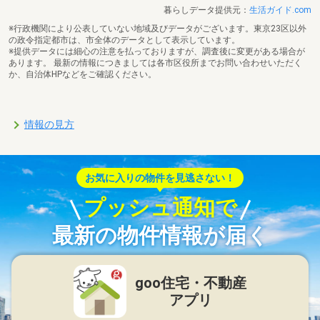
暮らしデータ提供元：
生活ガイド.com
※行政機関により公表していない地域及びデータがございます。東京23区以外
の政令指定都市は、市全体のデータとして表示しています。
※提供データには細心の注意を払っておりますが、調査後に変更がある場合が
あります。 最新の情報につきましては各市区役所までお問い合わせいただく
か、自治体HPなどをご確認ください。
情報の見方
お気に入りの物件を見逃さない！
プッシュ通知で
最新の物件情報が届く
goo住宅・不動産
アプリ