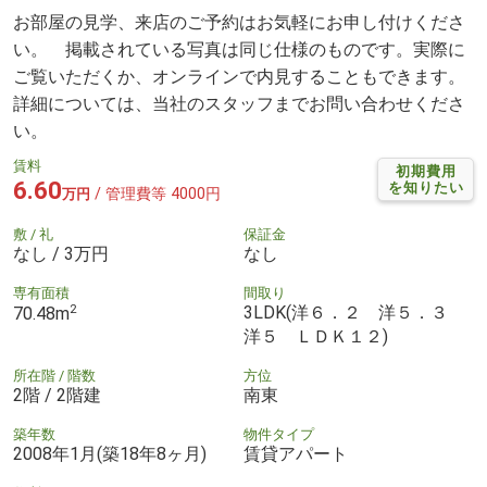
お部屋の見学、来店のご予約はお気軽にお申し付けくださ
い。 掲載されている写真は同じ仕様のものです。実際に
ご覧いただくか、オンラインで内見することもできます。
詳細については、当社のスタッフまでお問い合わせくださ
い。
賃料
初期費用
6.60
を知りたい
/ 管理費等 4000円
万円
敷 / 礼
保証金
なし / 3万円
なし
専有面積
間取り
2
3LDK(洋６．２ 洋５．３
70.48m
洋５ ＬＤＫ１２)
所在階 / 階数
方位
2階 / 2階建
南東
築年数
物件タイプ
2008年1月(築18年8ヶ月)
賃貸アパート