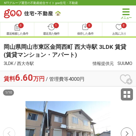
NTTグループ運営の不動産総合サイト goo住宅・不動産
0
1
0
0
最近検索した条件
最近見た物件
保存した条件
お気に入り
岡山県岡山市東区金岡西町 西大寺駅 3LDK 賃貸
(賃貸マンション・アパート)
3LDK / 西大寺駅
情報提供元
SUUMO
6.60
賃料
万円
/ 管理費等4000円
1
/
10