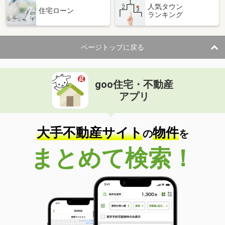
人気タウン
住宅ローン
ランキング
ページトップに戻る
goo住宅・不動産
アプリ
大手不動産サイト
物件
の
を
まとめて検索！