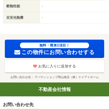
２４時間換気システム／クロゼット２ヶ所／平坦地／上階
断熱性能
-
無し／平面駐車場／東南向き／ＬＤＫ１２畳以上／プロパ
ンガス／ＢＳ／保証会社利用可／ＩＴ重説 対応物件／Ｌ
目安光熱費
-
ＧＢＴフレンドリー／初期費用カード決済可／ハローズ西
大寺店（スーパー）まで２２１ｍ／岡山西大寺病院（病
院）まで５１０ｍ／ケーズデンキ西大寺店（その他）まで
１０３２ｍ／ＪＡ岡山／Ａコープ西大寺（スーパー）まで
７７６ｍ／マルナカ西大寺店（スーパー）まで８９０ｍ／
無料・簡単2項目！
岡山市立西大寺小学校（小学校）まで１６９６ｍ/賃貸戸
この物件にお問い合わせする
数:4戸
お気に入りに追加する
お問い合わせ先
アパマンショップ岡山南店（株）ケイアイホーム
不動産会社情報
お問い合わせ先