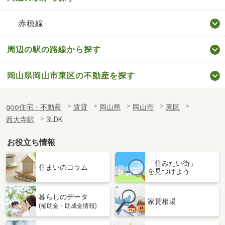
赤穂線
周辺の駅の路線から探す
岡山県岡山市東区の不動産を探す
goo住宅・不動産
賃貸
岡山県
岡山市
東区
西大寺駅
3LDK
お役立ち情報
「住みたい街」
住まいのコラム
を見つけよう
暮らしのデータ
家賃相場
(補助金・助成金情報)