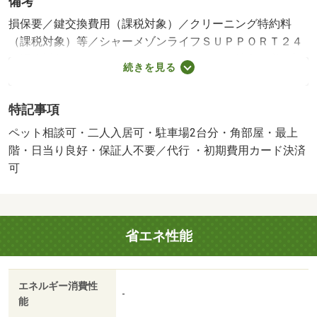
備考
損保要／鍵交換費用（課税対象）／クリーニング特約料
（課税対象）等／シャーメゾンライフＳＵＰＰＯＲＴ２４
（課税対象） １３２０円（月額）／保証会社利用必：初
続きを見る
回３３，０００円＋月額支払額（家賃、共益費のほか、町
内会費等の支払委託契約に基づき支払う金額の総額）の
特記事項
２％／二人入居可／子供可／ペット相談／駐２台可／［退
去時費用 原状回復費用：実費※故意・過失等別途実費］
ペット相談可・二人入居可・駐車場2台分・角部屋・最上
町内会必ず加入 ペット飼育時（小型犬ｏｒ猫２匹ま
階・日当り良好・保証人不要／代行 ・初期費用カード決済
で）：条件変更無し 保証会社：らくらくパートナー／バ
可
ストイレ別／バルコニー／エアコン／ガスコンロ対応／ク
ロゼット／フローリング／シャワー付洗面台／ＴＶインタ
ーホン／浴室乾燥機／室内洗濯置／陽当り良好／シューズ
省エネ性能
ボックス／追焚機能浴室／角住戸／温水洗浄便座／脱衣所
／洗面所独立／２口コンロ／駐輪場／最上階／敷金不要／
対面式キッチン／ペット相談／駐車場１台無料／オートバ
エネルギー消費性
ス／全居室洋室／保証人不要／駐車２台可／二人入居相談
-
能
／全居室フローリング／キッチンに窓／１フロア２住戸／