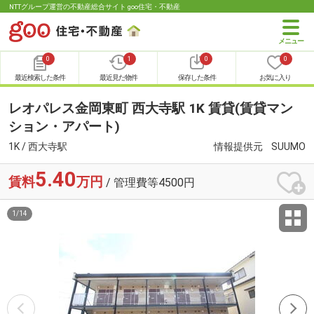
NTTグループ運営の不動産総合サイト goo住宅・不動産
0
1
0
0
最近検索した条件
最近見た物件
保存した条件
お気に入り
レオパレス金岡東町 西大寺駅 1K 賃貸(賃貸マン
ション・アパート)
1K / 西大寺駅
情報提供元
SUUMO
5.40
賃料
万円
/ 管理費等4500円
1
/
14