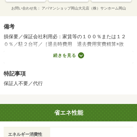
お問い合わせ先
アパマンショップ岡山大元店（株）サンホーム岡山
備考
損保要／保証会社利用必：家賃等の１００％または１２
０％／駐２台可／［退去時費用 退去費用実費精算※故
意・過失等別途実費］環境維持費：１ヶ月５５０円（税
続きを見る
込）、鍵交換費：ご契約時１６５００円（税込）、退去時
清掃費：５２２５０円（税込）、インターネット利用料：
特記事項
有料、更新手数料：１６５００円（税込）、保証委託料：
必要 保証会社：プラザ賃貸保証／バストイレ別／エアコ
保証人不要／代行
ン／ＴＶインターホン／浴室乾燥機／温水洗浄便座／駐輪
場／敷金不要／防犯カメラ／保証人不要／電子キー／プロ
パンガス／礼金１ヶ月／保証会社利用可/賃貸戸数:10戸
省エネ性能
エネルギー消費性