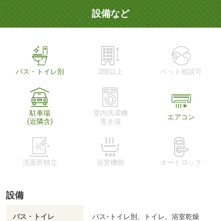
設備など
バス・トイレ別
2階以上
ペット相談可
駐車場
室内洗濯機
エアコン
(近隣含)
置き場
洗面所独立
追焚機能
オートロック
設備
バス・トイレ
バス･トイレ別、トイレ、浴室乾燥