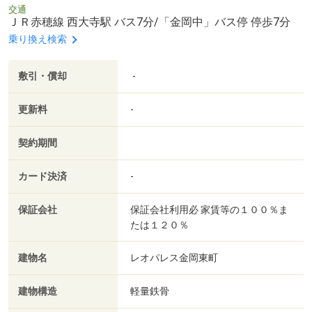
交通
ＪＲ赤穂線 西大寺駅 バス7分/「金岡中」バス停 停歩7分
乗り換え検索
敷引・償却
-
更新料
-
契約期間
カード決済
-
保証会社
保証会社利用必 家賃等の１００％ま
たは１２０％
建物名
レオパレス金岡東町
建物構造
軽量鉄骨