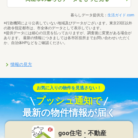
暮らしデータ提供元：
生活ガイド.com
※行政機関により公表していない地域及びデータがございます。東京23区以外
の政令指定都市は、市全体のデータとして表示しています。
※提供データには細心の注意を払っておりますが、調査後に変更がある場合が
あります。 最新の情報につきましては各市区役所までお問い合わせいただく
か、自治体HPなどをご確認ください。
情報の見方
お気に入りの物件を見逃さない！
プッシュ通知で
最新の物件情報が届く
goo住宅・不動産