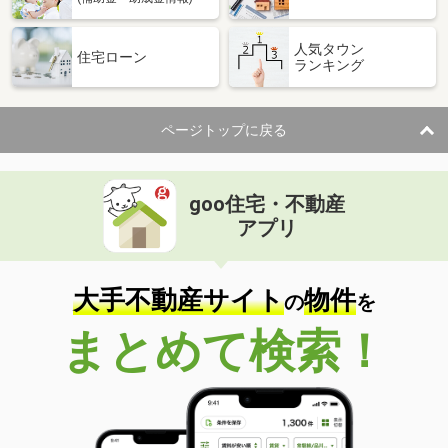
人気タウン
住宅ローン
ランキング
ページトップに戻る
goo住宅・不動産
アプリ
大手不動産サイト
物件
の
を
まとめて検索！