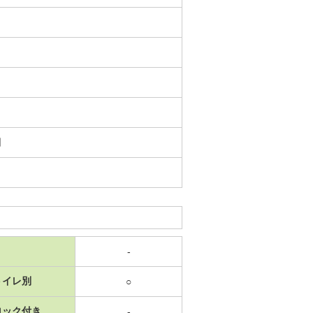
日
-
トイレ別
○
ロック付き
-