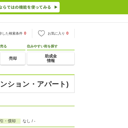
0
0
存した検索条件
お気に入り
売る
住みやすい街を探す
助成金
売却
情報
マンション・アパート)
敷引・償却
なし / -