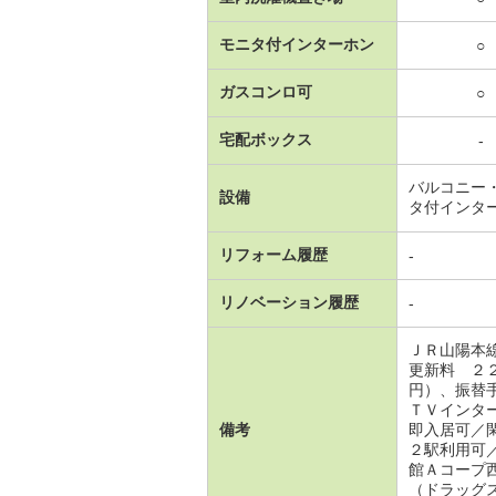
モニタ付インターホン
○
ガスコンロ可
○
宅配ボックス
-
バルコニー
設備
タ付インタ
リフォーム履歴
-
リノベーション履歴
-
ＪＲ山陽本
更新料 ２
円）、振替
ＴＶインタ
備考
即入居可／
２駅利用可
館Ａコープ
（ドラッグ