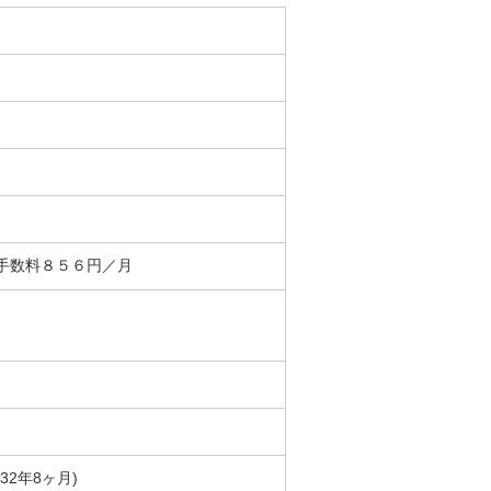
替手数料８５６円／月
築32年8ヶ月)