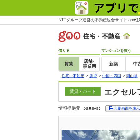
NTTグループ運営の不動産総合サイト goo
借りる
マンションを買う
店舗･
賃貸
新築
中
事業用
住宅・不動産
>
賃貸
>
中国・四国
>
岡山県
エクセルフ
賃貸アパート
情報提供元
SUUMO
印刷画面を表示