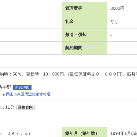
管理費等
3000円
礼金
なし
敷引・償却
-
契約期間
約時：50％、更新時：10，000円、(最低保証料２０，０００円)、振
寺中野
周辺地図
岡山市東区周辺の家賃相場
歩11分
乗換案内
洋６ ＤＫ７．５）
築年月（築年数）
1994年1月(