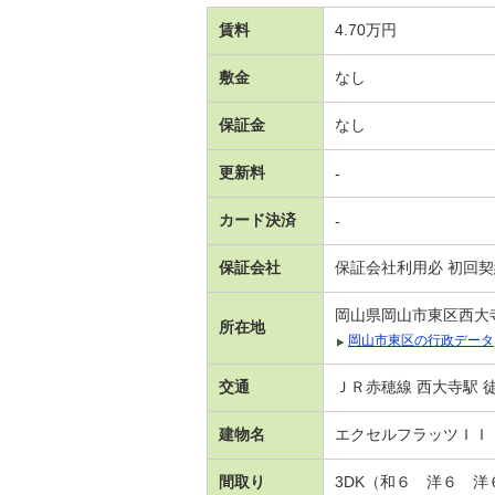
賃料
4.70万円
敷金
なし
保証金
なし
更新料
-
カード決済
-
保証会社
保証会社利用必 初回契
岡山県岡山市東区西大
所在地
岡山市東区の行政データ
交通
ＪＲ赤穂線 西大寺駅 徒
建物名
エクセルフラッツＩＩ
間取り
3DK（和６ 洋６ 