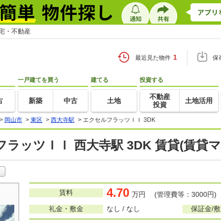
住宅・不動産
1
最近見た物件
保
一戸建てを買う
建てる
投資する
不動産
古
新築
中古
土地
土地活用
投資
>
岡山市
>
東区
>
西大寺駅
>
エクセルフラッツＩＩ 3DK
ラッツＩＩ 西大寺駅 3DK 賃貸(賃貸
4.70
賃料
万円 (管理費等：3000円)
礼金・敷金
なし / なし
保証金/