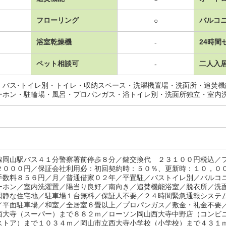
フローリング
バルコ
○
浴室乾燥機
24時間
-
ペット相談可
二人入
-
・バス･トイレ別・トイレ・収納スペース・洗濯機置場・洗面所・追焚
ーホン・駐輪場・風呂・プロパンガス・浴トイレ別・洗面所独立・室内
線岡山駅バス４１分警察署前停歩８分／鍵交換代 ２３１００円税込
２０００円／保証会社利用必：初回契約時：５０％、更新時：１０，０
手数料８５６円／月／普通借家０２年／平置駐／バストイレ別／バルコ
ーホン／室内洗濯置／陽当り良好／南向き／追焚機能浴室／脱衣所／洗
閑静な住宅地／駐車場１台無料／保証人不要／２４時間緊急通報システ
／平面駐車場／和室／全居室６畳以上／プロパンガス／敷金・礼金不要
西大寺（スーパー）まで８８２ｍ／ローソン岡山西大寺中野店（コンビ
ストア）まで１０３４ｍ／岡山市立西大寺小学校（小学校）まで４３１