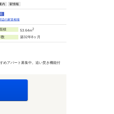
案内
駅情報
図
周辺の家賃相場
面積
2
53.64m
年数
築32年8ヶ月
すめアパート募集中。追い焚き機能付