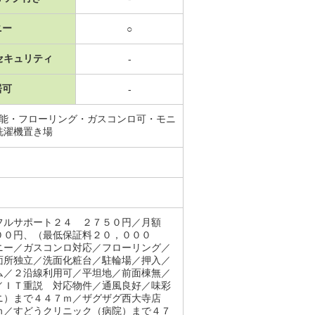
ニー
○
セキュリティ
-
居可
-
機能・フローリング・ガスコンロ可・モニ
洗濯機置き場
／フルサポート２４ ２７５０円／月額
００円、（最低保証料２０，０００
ニー／ガスコンロ対応／フローリング／
面所独立／洗面化粧台／駐輪場／押入／
ム／２沿線利用可／平坦地／前面棟無／
／ＩＴ重説 対応物件／通風良好／味彩
ニ）まで４４７ｍ／ザグザグ西大寺店
ｍ／すどうクリニック（病院）まで４７