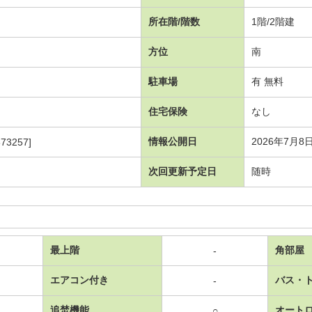
所在階/階数
1階/2階建
方位
南
駐車場
有 無料
住宅保険
なし
情報公開日
2026年7月8
73257]
次回更新予定日
随時
最上階
角部屋
-
エアコン付き
バス・
-
追焚機能
オート
○