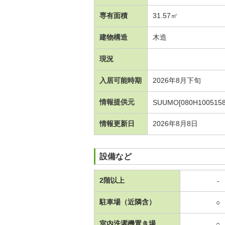
専有面積
31.57㎡
建物構造
木造
現況
入居可能時期
2026年8月下旬
情報提供元
SUUMO[080H1005158
情報更新日
2026年8月8日
設備など
2階以上
-
駐車場（近隣含）
○
室内洗濯機置き場
○