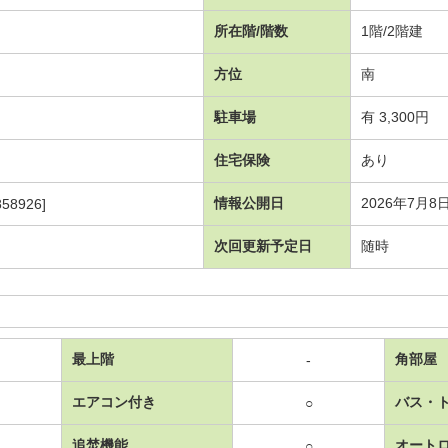
所在階/階数
1階/2階建
方位
南
駐車場
有 3,300円
住宅保険
あり
情報公開日
2026年7月8
58926]
次回更新予定日
随時
最上階
角部屋
-
エアコン付き
バス・
○
追焚機能
オート
○