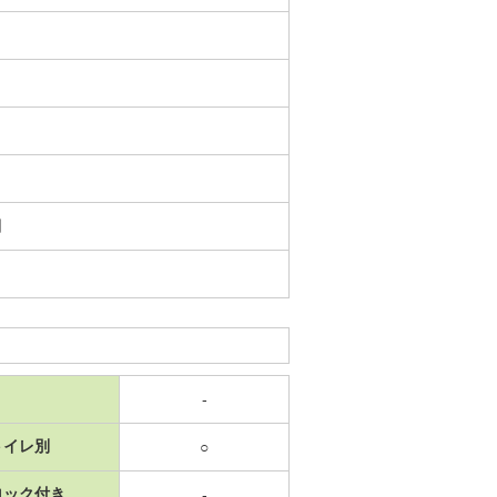
日
-
トイレ別
○
ロック付き
-