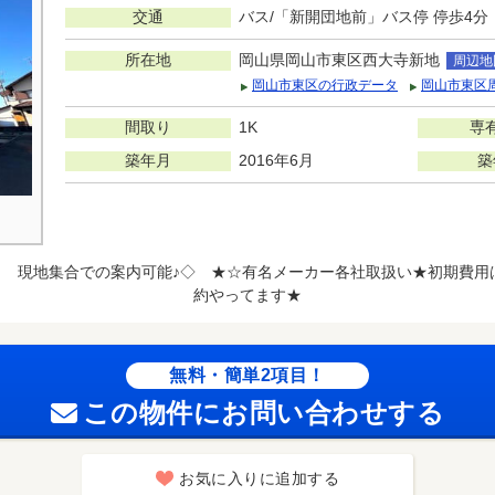
交通
バス/「新開団地前」バス停 停歩4分
所在地
岡山県岡山市東区西大寺新地
周辺地
岡山市東区の行政データ
岡山市東区
間取り
1K
専
築年月
2016年6月
築
＆ 現地集合での案内可能♪◇ ★☆有名メーカー各社取扱い★初期費
約やってます★
無料・簡単2項目！
この物件にお問い合わせする
お気に入りに追加する