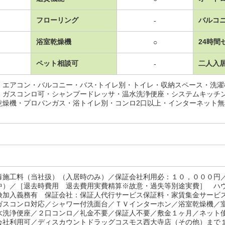
フローリング
バルコ
-
浴室乾燥機
24時間
○
ペット相談可
二人入
-
・エアコン・バルコニー・バス･トイレ別・トイレ・収納スペース・洗
・ガスコンロ可・シャンプードレッサ・温水洗浄便座・システムキッチ
乾燥機・プロパンガス・浴トイレ別・コンロ2口以上・インターネット
毒施工料（当社扱）（入居時のみ）／保証会社利用必：１０，０００円
中）／［退去時費用 退去費用実費精算※故意・過失等別途実費］ ハ
険加入義務有 保証会社：保証人代行サービス保証料・家賃集金サービ
ガスコンロ対応／シャワー付洗面台／ＴＶインターホン／浴室乾燥機／
水洗浄便座／２口コンロ／礼金不要／保証人不要／敷金１ヶ月／ネット
会社利用可／ディスカウントドラッグコスモス西大寺店（その他）まで