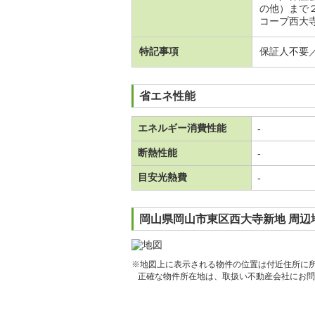
の他）まで
コープ西大寺
特記事項
保証人不要
省エネ性能
エネルギー消費性能
-
断熱性能
-
目安光熱費
-
岡山県岡山市東区西大寺新地 周辺
※地図上に表示される物件の位置は付近住所に
正確な物件所在地は、取扱い不動産会社にお問