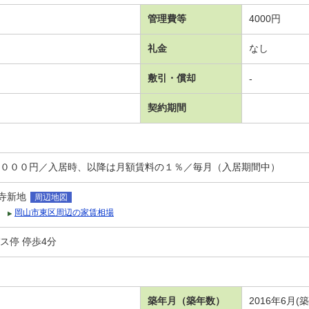
管理費等
4000円
礼金
なし
敷引・償却
-
契約期間
，０００円／入居時、以降は月額賃料の１％／毎月（入居期間中）
寺新地
周辺地図
岡山市東区周辺の家賃相場
ス停 停歩4分
築年月（築年数）
2016年6月(