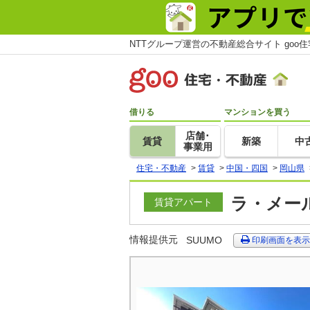
NTTグループ運営の不動産総合サイト goo
借りる
マンションを買う
店舗･
賃貸
新築
中
事業用
住宅・不動産
>
賃貸
>
中国・四国
>
岡山県
ラ・メール
賃貸アパート
情報提供元
SUUMO
印刷画面を表示