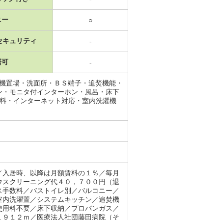
ニー
○
セキュリティ
-
居可
-
濯機置場・洗面所・ＢＳ端子・追焚機能・
ン・モニタ付インターホン・風呂・床下
無料・インターネット対応・室内洗濯機
／入居時、以降は月額賃料の１％／毎月
ウスクリーニング代４０，７００円（退
ス手数料／バストイレ別／バルコニー／
室内洗濯置／システムキッチン／追焚機
使用料不要／床下収納／プロパンガス／
１９１２ｍ／医療法人社団藤田病院（そ