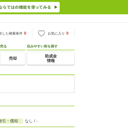
0
0
存した検索条件
お気に入り
売る
住みやすい街を探す
助成金
売却
情報
敷引・償却
なし / -