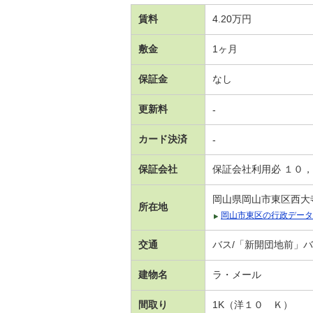
賃料
4.20万円
敷金
1ヶ月
保証金
なし
更新料
-
カード決済
-
保証会社
保証会社利用必 １０
岡山県岡山市東区西大
所在地
岡山市東区の行政データ
交通
バス/「新開団地前」バ
建物名
ラ・メール
間取り
1K（洋１０ Ｋ）