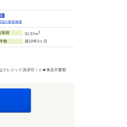
図
周辺の家賃相場
有面積
2
31.57m
年数
築10年3ヶ月
用はクレジット決済可！☆★来店不要契