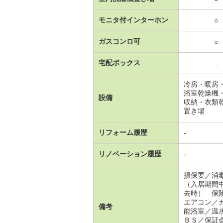
モニタ付インターホン
○
ガスコンロ可
○
宅配ボックス
-
冷房・暖房
浴室乾燥機
設備
収納・衣類
置き場
リフォーム履歴
-
リノベーション履歴
-
損保要／消
（入居期間
去時） 保
エアコン／
備考
能浴室／温
ＢＳ／保証