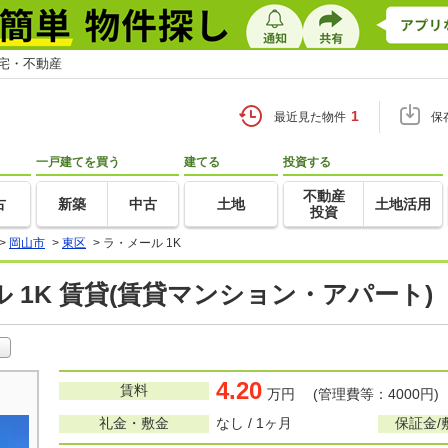
住宅・不動産
1
最近見た物件
保
一戸建てを買う
建てる
投資する
不動産
古
新築
中古
土地
土地活用
投資
>
岡山市
>
東区
>
ラ・メール 1K
 1K 賃貸(賃貸マンション・アパート)
4.20
賃料
万円 (管理費等：4000円)
礼金・敷金
なし / 1ヶ月
保証金/