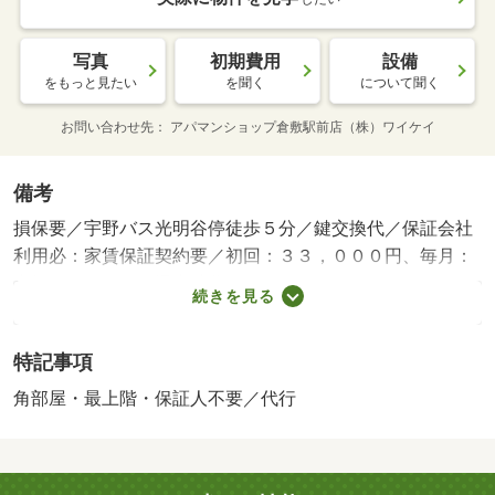
写真
初期費用
設備
をもっと見たい
を聞く
について聞く
お問い合わせ先
アパマンショップ倉敷駅前店（株）ワイケイ
備考
損保要／宇野バス光明谷停徒歩５分／鍵交換代／保証会社
利用必：家賃保証契約要／初回：３３，０００円、毎月：
支払額の２％／［退去時費用 ハウスクリーニング代：８
続きを見る
４，９２０円※故意・過失等別途実費］シャーメゾンライ
フＳＵＰＰＯＲＴ２４（月額１，３２０円税込）へ別途加
特記事項
入要／駐車場１台無料／オートバイをお持ちのお客様は事
前にご相談下さい／※農住専用契約書使用／案内可能日：
角部屋・最上階・保証人不要／代行
２０２６年７月２日／【※駐車場区画は変更となる場合が
ございます／バストイレ別／バルコニー／フローリング／
シャワー付洗面台／室内洗濯置／角住戸／洗面所独立／洗