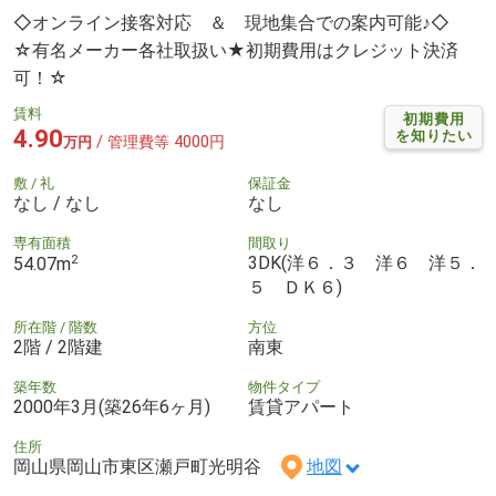
◇オンライン接客対応 ＆ 現地集合での案内可能♪◇
☆有名メーカー各社取扱い★初期費用はクレジット決済
可！☆
賃料
初期費用
4.90
を知りたい
/ 管理費等 4000円
万円
敷 / 礼
保証金
なし / なし
なし
専有面積
間取り
2
3DK(洋６．３ 洋６ 洋５．
54.07m
５ ＤＫ６)
所在階 / 階数
方位
2階 / 2階建
南東
築年数
物件タイプ
2000年3月(築26年6ヶ月)
賃貸アパート
住所
岡山県岡山市東区瀬戸町光明谷
地図