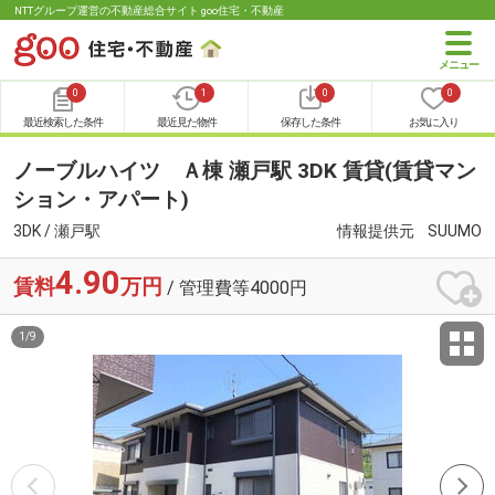
NTTグループ運営の不動産総合サイト goo住宅・不動産
0
1
0
0
最近検索した条件
最近見た物件
保存した条件
お気に入り
ノーブルハイツ Ａ棟 瀬戸駅 3DK 賃貸(賃貸マン
ション・アパート)
3DK / 瀬戸駅
情報提供元
SUUMO
4.90
賃料
万円
/ 管理費等4000円
1
/
9