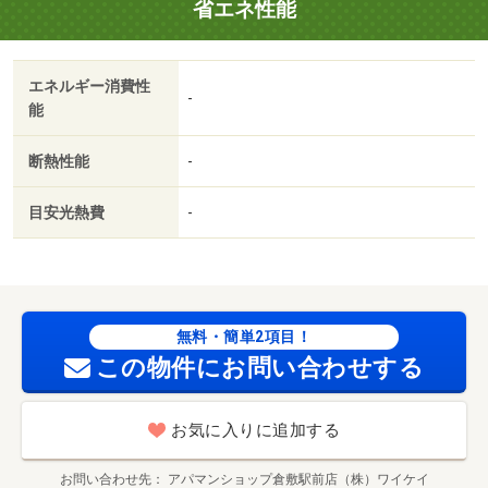
省エネ性能
面化粧台／駐輪場／押入／即入居可／礼金不要／最上階／
敷金不要／駐車場１台無料／全居室洋室／保証人不要／雨
戸／駅徒歩１０分以内／自走式駐車場／シャッター／ＢＳ
エネルギー消費性
／敷金・礼金不要／保証会社利用可／ＬＧＢＴフレンドリ
-
能
ー／ファミリーマート明光谷店（コンビニ）まで２３８ｍ
／セブンイレブン 岡山瀬戸店（コンビニ）まで８１０ｍ
断熱性能
-
／ファミリーマート瀬戸江尻店（コンビニ）まで２６６８
ｍ／ファミリーマート 山陽インター店（コンビニ）まで
目安光熱費
-
２５７５ｍ／ローソン瀬戸町店（コンビニ）まで２５２１
ｍ／ローソン瀬戸沖店（コンビニ）まで２５３７ｍ
無料・簡単2項目！
この物件にお問い合わせする
お気に入りに追加する
お問い合わせ先
アパマンショップ倉敷駅前店（株）ワイケイ