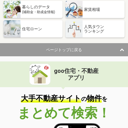
暮らしのデータ
家賃相場
(補助金・助成金情報)
人気タウン
住宅ローン
ランキング
ページトップに戻る
goo住宅・不動産
アプリ
大手不動産サイト
物件
の
を
まとめて検索！