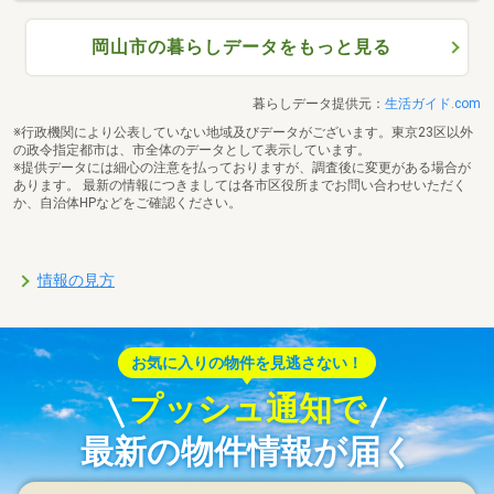
岡山市の暮らしデータをもっと見る
暮らしデータ提供元：
生活ガイド.com
※行政機関により公表していない地域及びデータがございます。東京23区以外
の政令指定都市は、市全体のデータとして表示しています。
※提供データには細心の注意を払っておりますが、調査後に変更がある場合が
あります。 最新の情報につきましては各市区役所までお問い合わせいただく
か、自治体HPなどをご確認ください。
情報の見方
お気に入りの物件を見逃さない！
プッシュ通知で
最新の物件情報が届く