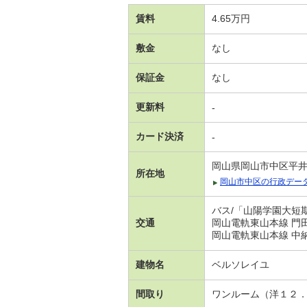
賃料
4.65万円
敷金
なし
保証金
なし
更新料
-
カード決済
-
岡山県岡山市中区平
所在地
岡山市中区の行政デー
バス/「山陽学園大短
交通
岡山電軌東山本線 門田
岡山電軌東山本線 中納
建物名
ベルソレイユ
間取り
ワンルーム（洋１２