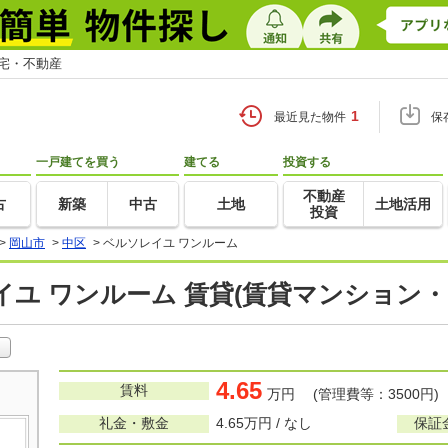
住宅・不動産
1
最近見た物件
保
一戸建てを買う
建てる
投資する
不動産
古
新築
中古
土地
土地活用
投資
>
岡山市
>
中区
>
ベルソレイユ ワンルーム
イユ ワンルーム 賃貸(賃貸マンション・
4.65
賃料
万円 (管理費等：3500円)
礼金・敷金
4.65万円 / なし
保証