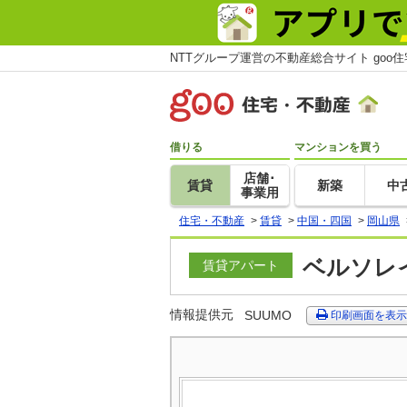
NTTグループ運営の不動産総合サイト goo
借りる
マンションを買う
店舗･
賃貸
新築
中
事業用
住宅・不動産
>
賃貸
>
中国・四国
>
岡山県
ベルソレ
賃貸アパート
情報提供元
SUUMO
印刷画面を表示