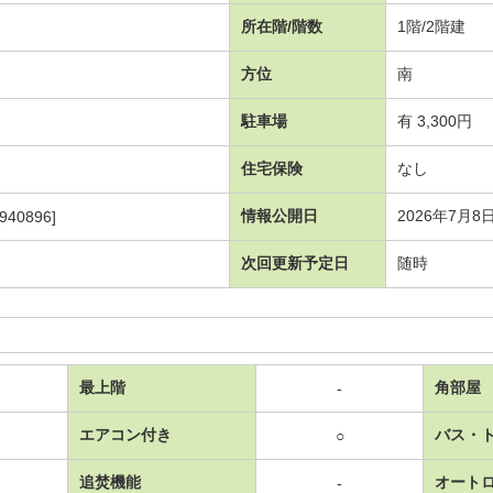
所在階/階数
1階/2階建
方位
南
駐車場
有 3,300円
住宅保険
なし
情報公開日
2026年7月8
940896]
次回更新予定日
随時
最上階
角部屋
-
エアコン付き
バス・
○
追焚機能
オート
-