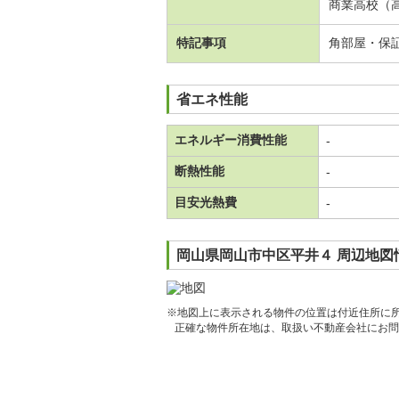
商業高校（
特記事項
角部屋・保
省エネ性能
エネルギー消費性能
-
断熱性能
-
目安光熱費
-
岡山県岡山市中区平井４ 周辺地図
※地図上に表示される物件の位置は付近住所に
正確な物件所在地は、取扱い不動産会社にお問