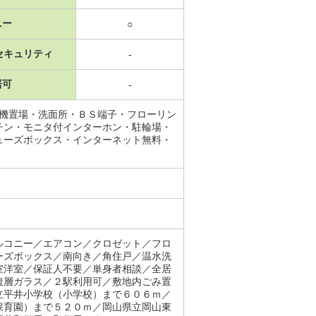
ニー
○
セキュリティ
-
居可
-
濯機置場・洗面所・ＢＳ端子・フローリン
チン・モニタ付インターホン・駐輪場・
ューズボックス・インターネット無料・
ルコニー／エアコン／クロゼット／フロ
ーズボックス／南向き／角住戸／温水洗
室洋室／保証人不要／単身者相談／全居
複層ガラス／２駅利用可／敷地内ごみ置
立平井小学校（小学校）まで６０６ｍ／
保育園）まで５２０ｍ／岡山県立岡山東