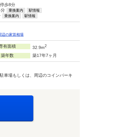
停歩8分
4分
乗換案内
駅情報
分
乗換案内
駅情報
周辺の家賃相場
専有面積
2
32.9m
築年数
築17年7ヶ月
駐車場もしくは、周辺のコインパーキ