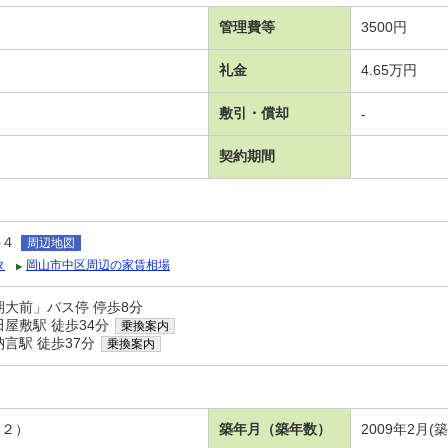
管理費等
3500円
礼金
4.65万円
敷引・償却
-
契約期間
井４
周辺地図
タ
岡山市中区周辺の家賃相場
期大前」バス停 停歩8分
屋敷駅 徒歩34分
乗換案内
言駅 徒歩37分
乗換案内
．２）
築年月（築年数）
2009年2月(