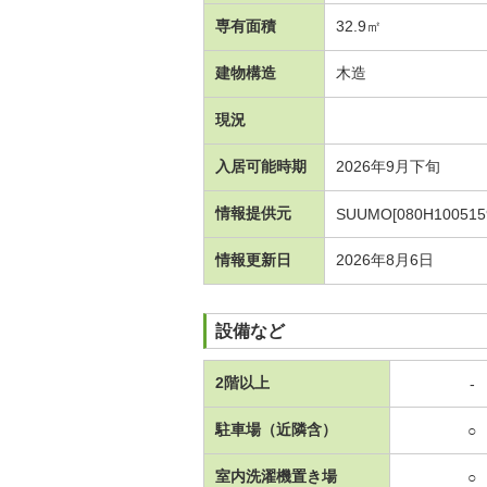
専有面積
32.9㎡
建物構造
木造
現況
入居可能時期
2026年9月下旬
情報提供元
SUUMO[080H100515
情報更新日
2026年8月6日
設備など
2階以上
-
駐車場（近隣含）
○
室内洗濯機置き場
○