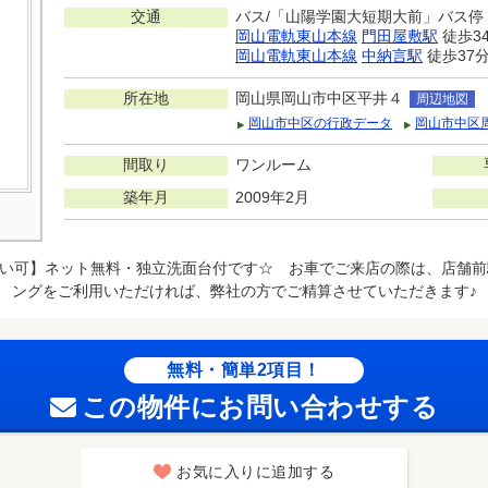
交通
バス/「山陽学園大短期大前」バス停 
岡山電軌東山本線
門田屋敷駅
徒歩3
岡山電軌東山本線
中納言駅
徒歩37
所在地
岡山県岡山市中区平井４
周辺地図
岡山市中区の行政データ
岡山市中区
間取り
ワンルーム
築年月
2009年2月
い可】ネット無料・独立洗面台付です☆ お車でご来店の際は、店舗前
ングをご利用いただければ、弊社の方でご精算させていただきます♪
無料・簡単2項目！
この物件にお問い合わせする
お気に入りに追加する