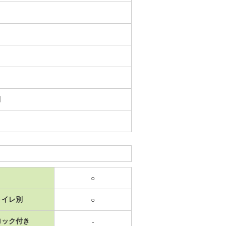
日
○
トイレ別
○
ロック付き
-