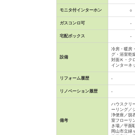
モニタ付インターホン
○
ガスコンロ可
-
宅配ボックス
-
冷房・暖房
グ・浴室乾
設備
対面Ｋ・ク
インターネ
リフォーム履歴
-
リノベーション履歴
-
ハウスクリ
ーリング／
浄便座／脱
備考
室フローリ
き場／平面
岡山市立緑