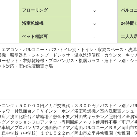
フローリング
バルコ
○
浴室乾燥機
24時間
○
ペット相談可
二人入
-
・エアコン・バルコニー・バス･トイレ別・トイレ・収納スペース・洗
燥機・照明器具・シャンプードレッサ・温水洗浄便座・カウンターキッ
ローゼット・衣類乾燥機・プロパンガス・複層ガラス・浴トイレ別・シ
ット対応・室内洗濯機置き場
ーニング：５００００円／カギ交換代：３３００円／バストイレ別／バ
シャワー付洗面台／ＴＶインターホン／浴室乾燥機／室内洗濯置／シュ
衣所／洗面化粧台／駐輪場／敷金不要／対面式キッチン／照明付／全居
ング／クッションフロア／ネット専用回線／ネット使用料不要／雨戸／
駐車場／プロパンガス／洗面所にドア／南面バルコニー／ＢＳ／岡山市
ヶ丘中学校（中学校）まで１５２２ｍ／岡山市立平井幼稚園（幼稚園・