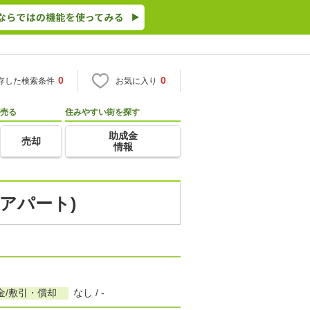
0
0
存した検索条件
お気に入り
売る
住みやすい街を探す
助成金
売却
情報
アパート)
金/敷引・償却
なし / -