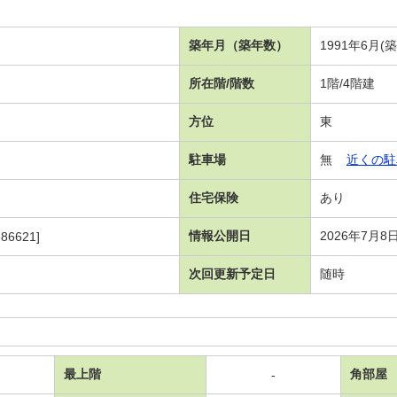
築年月（築年数）
1991年6月(
所在階/階数
1階/4階建
方位
東
駐車場
無
近くの駐
住宅保険
あり
情報公開日
2026年7月8
86621]
次回更新予定日
随時
最上階
角部屋
-