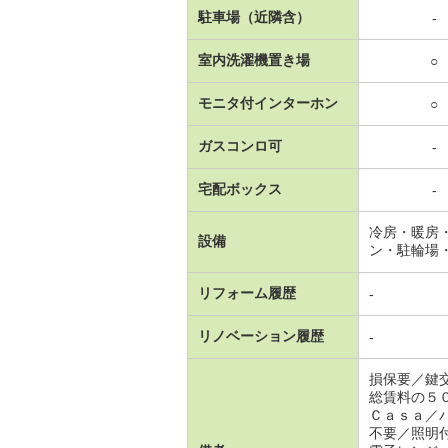
駐車場（近隣含）
-
室内洗濯機置き場
○
モニタ付インターホン
○
ガスコンロ可
-
宅配ボックス
-
冷房・暖房
設備
ン・駐輪場
リフォーム履歴
-
リノベーション履歴
-
損保要／鍵
総賃料の５
Ｃａｓａ／
不要／照明