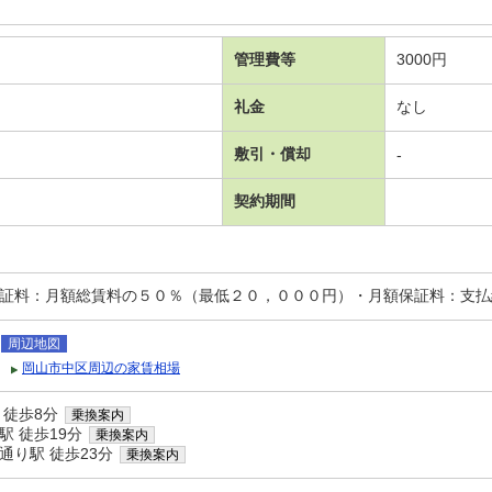
管理費等
3000円
礼金
なし
敷引・償却
-
契約期間
保証料：月額総賃料の５０％（最低２０，０００円）・月額保証料：支
周辺地図
岡山市中区周辺の家賃相場
 徒歩8分
乗換案内
駅 徒歩19分
乗換案内
通り駅 徒歩23分
乗換案内