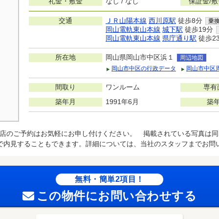
礼金・敷金
なし / なし
保証金/
交通
ＪＲ山陽本線
西川原駅
徒歩8分
乗
岡山電軌東山本線
城下駅
徒歩19分
岡山電軌東山本線
県庁通り駅
徒歩2
所在地
岡山県岡山市中区浜１
周辺地図
岡山市中区の行政データ
岡山市中区
間取り
ワンルーム
専有
築年月
1991年6月
築
店のご予約はお気軽にお申し付けください。 掲載されている写真は同
で内見することもできます。詳細については、当社のスタッフまでお問
無料・簡単2項目！
この物件にお問い合わせする