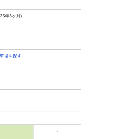
築35年3ヶ月)
車場を探す
日
-