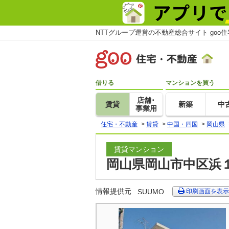
NTTグループ運営の不動産総合サイト goo
借りる
マンションを買う
店舗･
賃貸
新築
中
事業用
住宅・不動産
>
賃貸
>
中国・四国
>
岡山県
賃貸マンション
岡山県岡山市中区浜１
情報提供元
SUUMO
印刷画面を表示