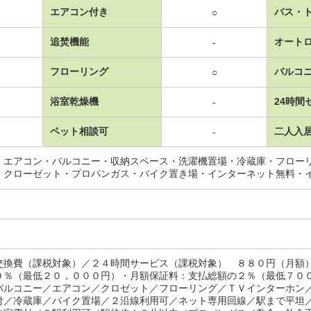
エアコン付き
バス・
○
追焚機能
オート
-
フローリング
バルコ
○
浴室乾燥機
24時間
-
ペット相談可
二人入
-
・エアコン・バルコニー・収納スペース・洗濯機置場・冷蔵庫・フロー
・クローゼット・プロパンガス・バイク置き場・インターネット無料・
交換費（課税対象）／２４時間サービス（課税対象） ８８０円（月額
０％（最低２０，０００円）・月額保証料：支払総額の２％（最低７０
バルコニー／エアコン／クロゼット／フローリング／ＴＶインターホン
付／冷蔵庫／バイク置場／２沿線利用可／ネット専用回線／駅まで平坦