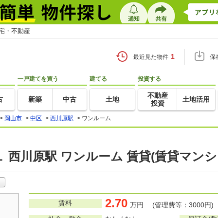
住宅・不動産
1
最近見た物件
保
一戸建てを買う
建てる
投資する
不動産
古
新築
中古
土地
土地活用
投資
>
岡山市
>
中区
>
西川原駅
>
ワンルーム
 西川原駅 ワンルーム 賃貸(賃貸マン
2.70
賃料
万円 (管理費等：3000円)