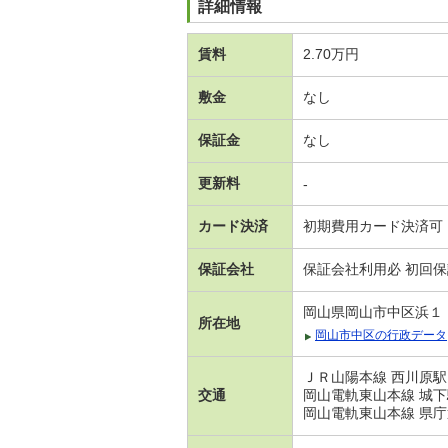
詳細情報
賃料
2.70万円
敷金
なし
保証金
なし
更新料
-
カード決済
初期費用カード決済可
保証会社
保証会社利用必 初回
岡山県岡山市中区浜１
所在地
岡山市中区の行政データ
ＪＲ山陽本線 西川原駅
交通
岡山電軌東山本線 城下
岡山電軌東山本線 県庁