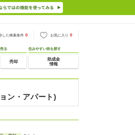
0
0
存した検索条件
お気に入り
売る
住みやすい街を探す
助成金
売却
情報
ション・アパート)