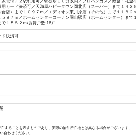
／家電付／２駅利用可／駅徒歩１０分以内／プロパンガス／敷金・礼金
費用カード決済可／天満屋ハピータウン岡北店（スーパー）まで１４３
飲食店）まで１０９７ｍ／エディオン東川原店（その他）まで１１８２
１５９７ｍ／ホームセンターコーナン岡山駅店（ホームセンター）まで
で１５５２ｍ/賃貸戸数:18戸
ード決済可
報
所在することを表すものであり、実際の物件所在地とは異なる場合がございます。
い合わせください。