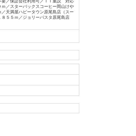
不要／保証会社利用可／ＩＴ重説 対応
９ｍ／スターバックスコーヒー岡山けや
ｍ／天満屋ハピータウン原尾島店（スー
１８５５ｍ／ジョリーパスタ原尾島店