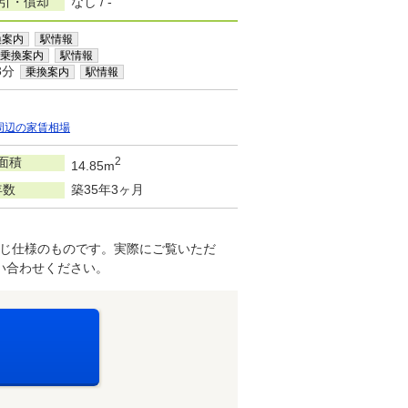
敷引・償却
なし / -
換案内
駅情報
乗換案内
駅情報
3分
乗換案内
駅情報
周辺の家賃相場
面積
2
14.85m
年数
築35年3ヶ月
じ仕様のものです。実際にご覧いただ
い合わせください。