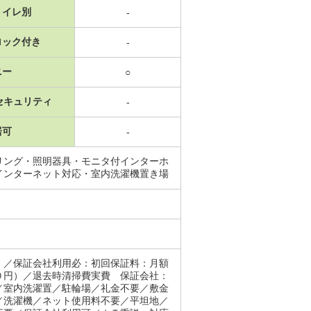
トイレ別
-
ロック付き
-
ニー
○
セキュリティ
-
居可
-
リング・照明器具・モニタ付インターホ
インターネット対応・室内洗濯機置き場
）／保証会社利用必：初回保証料：月額
０円）／退去時清掃費実費 保証会社：
／室内洗濯置／駐輪場／礼金不要／敷金
／洗濯機／ネット使用料不要／平坦地／