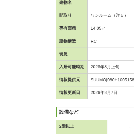
建物名
間取り
ワンルーム（洋５）
専有面積
14.85㎡
建物構造
RC
現況
入居可能時期
2026年8月上旬
情報提供元
SUUMO[080H1005158
情報更新日
2026年8月7日
設備など
2階以上
-