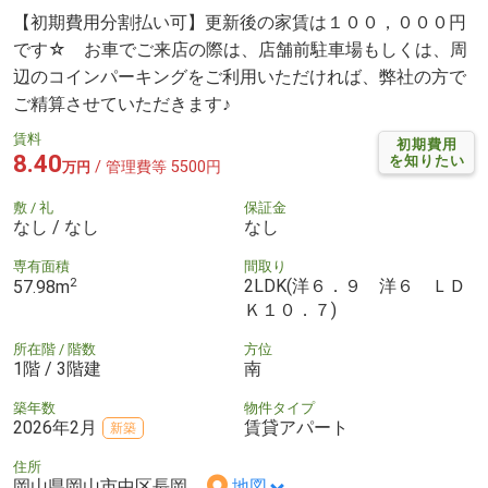
【初期費用分割払い可】更新後の家賃は１００，０００円
です☆ お車でご来店の際は、店舗前駐車場もしくは、周
辺のコインパーキングをご利用いただければ、弊社の方で
ご精算させていただきます♪
賃料
初期費用
8.40
を知りたい
/ 管理費等 5500円
万円
敷 / 礼
保証金
なし / なし
なし
専有面積
間取り
2
2LDK(洋６．９ 洋６ ＬＤ
57.98m
Ｋ１０．７)
所在階 / 階数
方位
1階 / 3階建
南
築年数
物件タイプ
2026年2月
賃貸アパート
新築
住所
岡山県岡山市中区長岡
地図