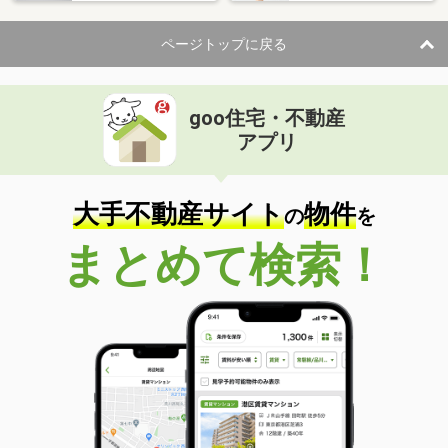
ページトップに戻る
goo住宅・不動産
アプリ
大手不動産サイト
物件
の
を
まとめて検索！