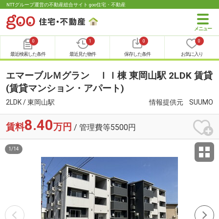
NTTグループ運営の不動産総合サイト goo住宅・不動産
0
1
0
0
最近検索した条件
最近見た物件
保存した条件
お気に入り
エマーブルＭグラン ＩＩ棟 東岡山駅 2LDK 賃貸
(賃貸マンション・アパート)
2LDK / 東岡山駅
情報提供元
SUUMO
8.40
賃料
万円
/ 管理費等5500円
1
/
14