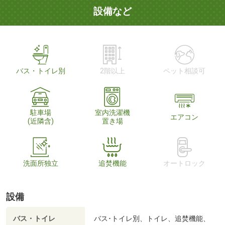
設備など
バス・トイレ別
2階以上
ペット相談可
駐車場
室内洗濯機
エアコン
(近隣含)
置き場
洗面所独立
追焚機能
オートロック
設備
バス・トイレ
バス･トイレ別、トイレ、追焚機能、