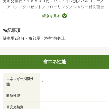
カギ交換代：１６５００円／バストイレ別／バルコニー／
エアコン／クロゼット／フローリング／シャワー付洗面台
／ＴＶインターホン／浴室乾燥機／室内洗濯置／シューズ
続きを見る
ボックス／システムキッチン／南向き／追焚機能浴室／角
住戸／温水洗浄便座／脱衣所／洗面所独立／洗面化粧台／
特記事項
駐輪場／宅配ボックス／即入居可／礼金不要／敷金不要／
対面式キッチン／照明付／全居室洋室／ウォークインクロ
駐車場2台分・角部屋・浴室1坪以上
ゼット／単身者相談／駐車２台可／二人入居相談／カード
キー／全居室フローリング／２沿線利用可／ネット専用回
線／ネット使用料不要／エアコン全室／床下収納／築２年
省エネ性能
以内／２４時間換気システム／複層ガラス／エアコン３台
／浴室１坪以上／浴室未使用／トイレ未使用／未入居／２
駅利用可／敷地内ごみ置き場／平面駐車場／全居室６畳以
エネルギー消費性
上／キッチン未使用／都市ガス／洗面所にドア／南面バル
-
能
コニー／ＢＳ／敷金・礼金不要／岡山市立財田小学校（小
学校）まで８３７ｍ／岡山市立竜操中学校（中学校）まで
断熱性能
-
１８９２ｍ／東岡山ＩＰＵこども園（幼稚園・保育園）ま
で６６３ｍ／岡山県立東岡山工業高校（高校・高専）まで
目安光熱費
-