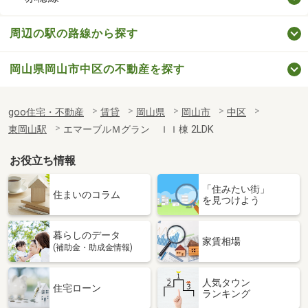
周辺の駅の路線から探す
岡山県岡山市中区の不動産を探す
goo住宅・不動産
賃貸
岡山県
岡山市
中区
東岡山駅
エマーブルＭグラン ＩＩ棟 2LDK
お役立ち情報
「住みたい街」
住まいのコラム
を見つけよう
暮らしのデータ
家賃相場
(補助金・助成金情報)
人気タウン
住宅ローン
ランキング