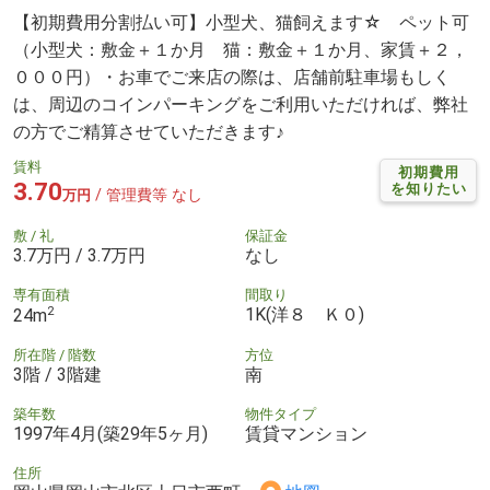
【初期費用分割払い可】小型犬、猫飼えます☆ ペット可
（小型犬：敷金＋１か月 猫：敷金＋１か月、家賃＋２，
０００円）・お車でご来店の際は、店舗前駐車場もしく
は、周辺のコインパーキングをご利用いただければ、弊社
の方でご精算させていただきます♪
賃料
初期費用
3.70
を知りたい
/ 管理費等 なし
万円
敷 / 礼
保証金
3.7万円 / 3.7万円
なし
専有面積
間取り
2
1K(洋８ Ｋ０)
24m
所在階 / 階数
方位
3階 / 3階建
南
築年数
物件タイプ
1997年4月(築29年5ヶ月)
賃貸マンション
住所