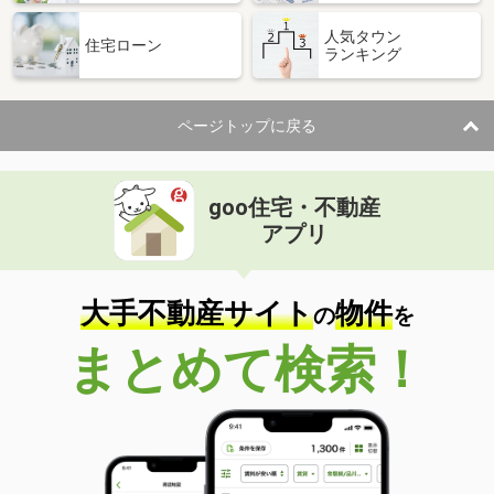
人気タウン
住宅ローン
ランキング
ページトップに戻る
goo住宅・不動産
アプリ
大手不動産サイト
物件
の
を
まとめて検索！