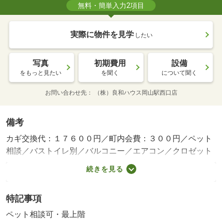
無料・簡単入力2項目
実際に物件を見学
したい
写真
初期費用
設備
をもっと見たい
を聞く
について聞く
お問い合わせ先
（株）良和ハウス岡山駅西口店
備考
カギ交換代：１７６００円／町内会費：３００円／ペット
相談／バストイレ別／バルコニー／エアコン／クロゼット
／フローリング／ＴＶインターホン／室内洗濯置／シュー
続きを見る
ズボックス／南向き／温水洗浄便座／駐輪場／即入居可／
最上階／ペット相談／ＩＨクッキングヒーター／全居室洋
特記事項
室／単身者相談／クッションフロア／２駅利用可／上階無
し／プロパンガス／南面バルコニー／岡山市立岡南小学校
ペット相談可・最上階