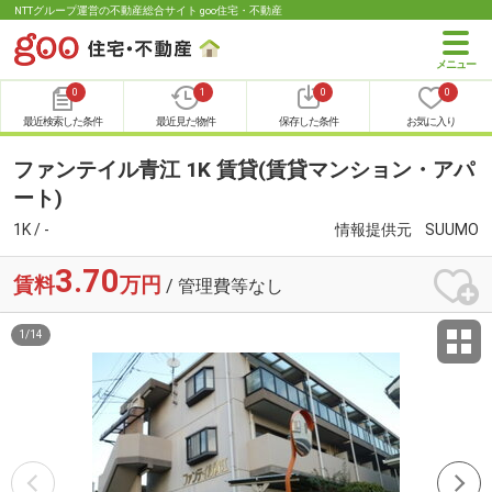
NTTグループ運営の不動産総合サイト goo住宅・不動産
0
1
0
0
最近検索した条件
最近見た物件
保存した条件
お気に入り
ファンテイル青江 1K 賃貸(賃貸マンション・アパ
ート)
1K / -
情報提供元
SUUMO
3.70
賃料
万円
/ 管理費等なし
1
/
14