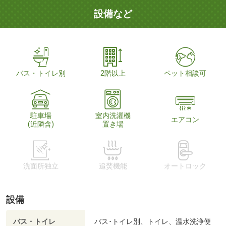
設備など
バス・トイレ別
2階以上
ペット相談可
駐車場
室内洗濯機
エアコン
(近隣含)
置き場
洗面所独立
追焚機能
オートロック
設備
バス・トイレ
バス･トイレ別、トイレ、温水洗浄便