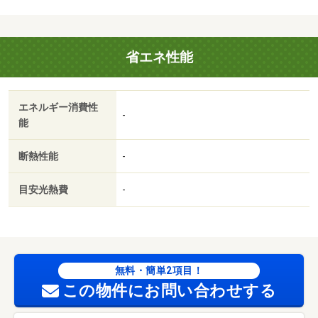
（小学校）まで９３３ｍ／岡山市立岡輝中学校（中学校）
まで１７４１ｍ／岡南認定こども園（幼稚園・保育園）ま
で９０６ｍ／岡山県立岡山南高校（高校・高専）まで１２
省エネ性能
０２ｍ／岡山市役所（役所）まで２７７４ｍ／岡山豊成郵
便局（郵便局）まで９２２ｍ
エネルギー消費性
-
能
断熱性能
-
目安光熱費
-
無料・簡単2項目！
この物件にお問い合わせする