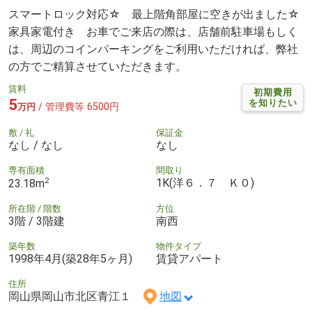
スマートロック対応☆ 最上階角部屋に空きが出ました☆
家具家電付き お車でご来店の際は、店舗前駐車場もしく
は、周辺のコインパーキングをご利用いただければ、弊社
の方でご精算させていただきます。
賃料
初期費用
5
を知りたい
/ 管理費等 6500円
万円
敷 / 礼
保証金
なし / なし
なし
専有面積
間取り
2
1K(洋６．７ Ｋ０)
23.18m
所在階 / 階数
方位
3階 / 3階建
南西
築年数
物件タイプ
1998年4月(築28年5ヶ月)
賃貸アパート
住所
岡山県岡山市北区青江１
地図