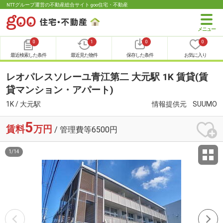
NTTグループ運営の不動産総合サイト goo住宅・不動産
0
1
0
0
最近検索した条件
最近見た物件
保存した条件
お気に入り
レオパレスソレーユ青江第二 大元駅 1K 賃貸(賃
貸マンション・アパート)
1K / 大元駅
情報提供元
SUUMO
5
賃料
万円
/ 管理費等6500円
1
/
14