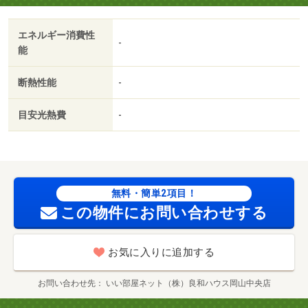
新保保育（幼稚園・保育園）まで３６３ｍ／岡山県立岡山
南高校（高校・高専）まで１２９２ｍ／岡山市役所（役
エネルギー消費性
所）まで２４０２ｍ／岡山青江郵便局（郵便局）まで８８
-
能
５ｍ/賃貸戸数:15戸
断熱性能
-
目安光熱費
-
無料・簡単2項目！
この物件にお問い合わせする
お気に入りに追加する
お問い合わせ先
いい部屋ネット（株）良和ハウス岡山中央店