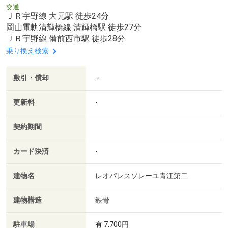
交通
ＪＲ宇野線 大元駅 徒歩24分
岡山電軌清輝橋線 清輝橋駅 徒歩27分
ＪＲ宇野線 備前西市駅 徒歩28分
乗り換え検索
敷引・償却
-
更新料
-
契約期間
カード決済
-
建物名
レオパレスソレーユ青江第二
建物構造
鉄骨
駐車場
有 7,700円