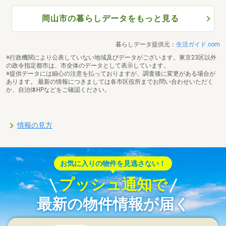
岡山市の暮らしデータをもっと見る
暮らしデータ提供元：
生活ガイド.com
※行政機関により公表していない地域及びデータがございます。東京23区以外
の政令指定都市は、市全体のデータとして表示しています。
※提供データには細心の注意を払っておりますが、調査後に変更がある場合が
あります。 最新の情報につきましては各市区役所までお問い合わせいただく
か、自治体HPなどをご確認ください。
情報の見方
お気に入りの物件を見逃さない！
プッシュ通知で
最新の物件情報が届く