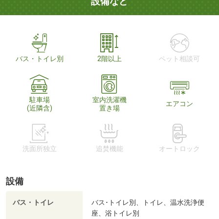
設備など
バス・トイレ別
2階以上
ペット相談可
駐車場
室内洗濯機
エアコン
(近隣含)
置き場
洗面所独立
追焚機能
オートロック
設備
バス・トイレ
バス･トイレ別、トイレ、温水洗浄便
座、浴トイレ別