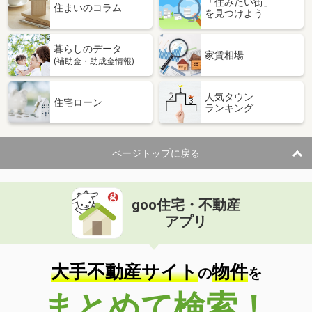
「住みたい街」
住まいのコラム
を見つけよう
暮らしのデータ
家賃相場
(補助金・助成金情報)
人気タウン
住宅ローン
ランキング
ページトップに戻る
goo住宅・不動産
アプリ
大手不動産サイト
物件
の
を
まとめて検索！