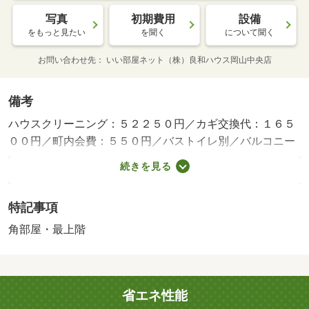
写真
初期費用
設備
をもっと見たい
を聞く
について聞く
お問い合わせ先
いい部屋ネット（株）良和ハウス岡山中央店
備考
ハウスクリーニング：５２２５０円／カギ交換代：１６５
００円／町内会費：５５０円／バストイレ別／バルコニー
／エアコン／クロゼット／室内洗濯置／シューズボックス
続きを見る
／システムキッチン／角住戸／温水洗浄便座／即入居可／
礼金不要／最上階／敷金不要／ＩＨクッキングヒーター／
特記事項
照明付／全居室洋室／単身者相談／冷蔵庫／仲介手数料不
要／二人入居相談／２沿線利用可／洗濯機／電子レンジ／
角部屋・最上階
家電付／家具付／３駅以上利用可／上階無し／平面駐車場
／南西向き／南面バルコニー／敷金・礼金不要／岡山市立
岡南小学校（小学校）まで１２６８ｍ／岡山市立岡輝中学
省エネ性能
校（中学校）まで１６１７ｍ／アートチャイルドケア岡山