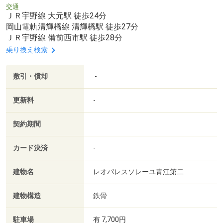
交通
ＪＲ宇野線 大元駅 徒歩24分
岡山電軌清輝橋線 清輝橋駅 徒歩27分
ＪＲ宇野線 備前西市駅 徒歩28分
乗り換え検索
敷引・償却
-
更新料
-
契約期間
カード決済
-
建物名
レオパレスソレーユ青江第二
建物構造
鉄骨
駐車場
有 7,700円