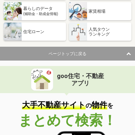
暮らしのデータ
家賃相場
(補助金・助成金情報)
人気タウン
住宅ローン
ランキング
ページトップに戻る
goo住宅・不動産
アプリ
大手不動産サイト
物件
の
を
まとめて検索！