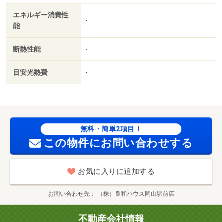
９２ｍ／岡山市役所（役所）まで２４０２ｍ／岡山青江郵
エネルギー消費性
便局（郵便局）まで８８５ｍ/賃貸戸数:15戸
-
能
断熱性能
-
目安光熱費
-
無料・簡単2項目！
この物件にお問い合わせする
お気に入りに追加する
お問い合わせ先
（株）良和ハウス岡山駅前店
不動産会社情報