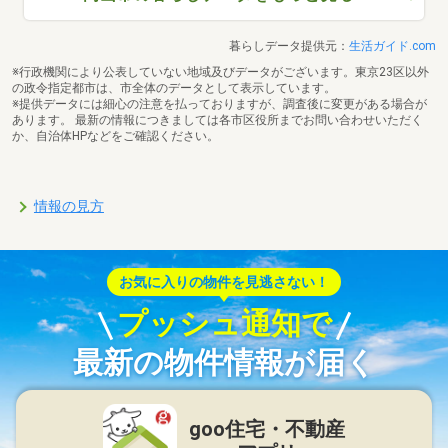
暮らしデータ提供元：
生活ガイド.com
※行政機関により公表していない地域及びデータがございます。東京23区以外
の政令指定都市は、市全体のデータとして表示しています。
※提供データには細心の注意を払っておりますが、調査後に変更がある場合が
あります。 最新の情報につきましては各市区役所までお問い合わせいただく
か、自治体HPなどをご確認ください。
情報の見方
お気に入りの物件を見逃さない！
プッシュ通知で
最新の物件情報が届く
goo住宅・不動産