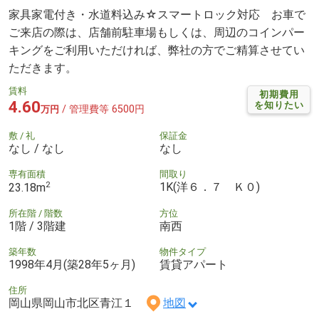
家具家電付き・水道料込み☆スマートロック対応 お車で
ご来店の際は、店舗前駐車場もしくは、周辺のコインパー
キングをご利用いただければ、弊社の方でご精算させてい
ただきます。
賃料
初期費用
4.60
を知りたい
/ 管理費等 6500円
万円
敷 / 礼
保証金
なし / なし
なし
専有面積
間取り
2
1K(洋６．７ Ｋ０)
23.18m
所在階 / 階数
方位
1階 / 3階建
南西
築年数
物件タイプ
1998年4月(築28年5ヶ月)
賃貸アパート
住所
岡山県岡山市北区青江１
地図