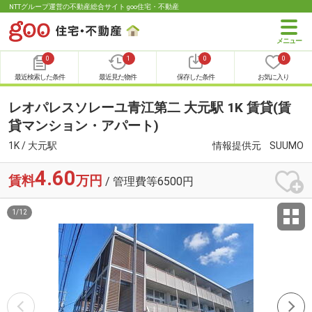
NTTグループ運営の不動産総合サイト goo住宅・不動産
0
1
0
0
最近検索した条件
最近見た物件
保存した条件
お気に入り
レオパレスソレーユ青江第二 大元駅 1K 賃貸(賃
貸マンション・アパート)
1K / 大元駅
情報提供元
SUUMO
4.60
賃料
万円
/ 管理費等6500円
1
/
12