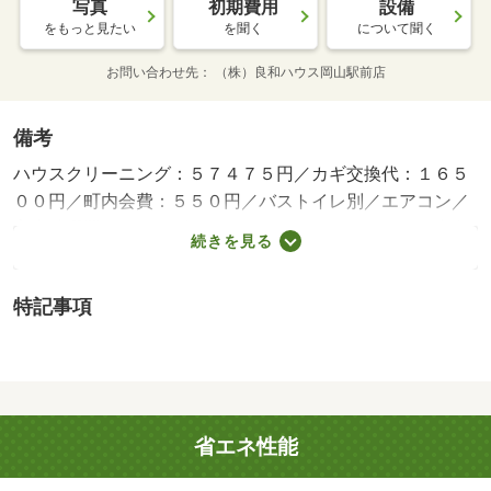
写真
初期費用
設備
をもっと見たい
を聞く
について聞く
お問い合わせ先
（株）良和ハウス岡山駅前店
備考
ハウスクリーニング：５７４７５円／カギ交換代：１６５
００円／町内会費：５５０円／バストイレ別／エアコン／
室内洗濯置／シューズボックス／システムキッチン／南向
続きを見る
き／温水洗浄便座／駐輪場／押入／即入居可／礼金不要／
敷金不要／ＩＨクッキングヒーター／照明付／ロフト／全
特記事項
居室洋室／単身者相談／冷蔵庫／仲介手数料不要／二人入
居相談／２沿線利用可／洗濯機／平坦地／電子レンジ／家
電付／家具付／３駅以上利用可／平面駐車場／南西向き／
敷金・礼金不要／岡山市立岡南小学校（小学校）まで１２
６８ｍ／岡山市立岡輝中学校（中学校）まで１６１７ｍ／
省エネ性能
アートチャイルドケア岡山新保保育（幼稚園・保育園）ま
で３６３ｍ／岡山県立岡山南高校（高校・高専）まで１２