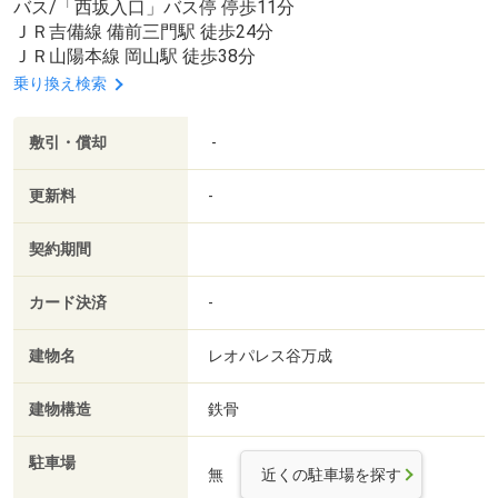
バス/「西坂入口」バス停 停歩11分
ＪＲ吉備線 備前三門駅 徒歩24分
ＪＲ山陽本線 岡山駅 徒歩38分
乗り換え検索
敷引・償却
-
更新料
-
契約期間
カード決済
-
建物名
レオパレス谷万成
建物構造
鉄骨
駐車場
無
近くの駐車場を探す