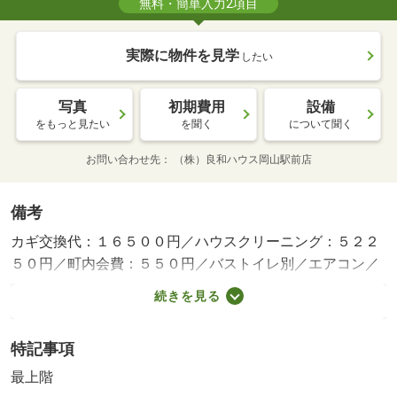
無料・簡単入力2項目
実際に物件を見学
したい
写真
初期費用
設備
をもっと見たい
を聞く
について聞く
お問い合わせ先
（株）良和ハウス岡山駅前店
備考
カギ交換代：１６５００円／ハウスクリーニング：５２２
５０円／町内会費：５５０円／バストイレ別／エアコン／
クロゼット／ＴＶインターホン／浴室乾燥機／室内洗濯置
続きを見る
／システムキッチン／温水洗浄便座／脱衣所／２口コンロ
／駐輪場／宅配ボックス／即入居可／礼金不要／最上階／
特記事項
敷金不要／防犯カメラ／ＩＨクッキングヒーター／照明付
／ロフト／全居室洋室／単身者相談／冷蔵庫／仲介手数料
最上階
不要／二人入居相談／２沿線利用可／クッションフロア／