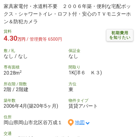
家具家電付・水道料不要 ２００６年築・便利な宅配ボッ
クス・シャワートイレ・ロフト付・安心のＴＶモニターホ
ン＆防犯カメラ
賃料
初期費用
4.30
を知りたい
/ 管理費等 6500円
万円
敷 / 礼
保証金
なし / なし
なし
専有面積
間取り
2
1K(洋６ Ｋ３)
20.28m
所在階 / 階数
方位
2階 / 2階建
東
築年数
物件タイプ
2006年4月(築20年5ヶ月)
賃貸アパート
住所
岡山県岡山市北区谷万成１
地図
交通