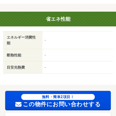
洗濯機／電子レンジ／学生相談／家電付／家具付／カーテ
ン付／学生敷金不要／２駅利用可／敷金・礼金不要／岡山
省エネ性能
市立伊島小学校（小学校）まで１１００ｍ／岡山市立京山
中学校（中学校）まで９１３ｍ／岡山市伊島保育園（幼稚
園・保育園）まで８７５ｍ／岡山市北区役所（役所）まで
エネルギー消費性
４２８４ｍ／岡山笹が瀬郵便局（郵便局）まで１２０５ｍ
-
能
／岡山商科大学附属図書館（図書館）まで９６１ｍ
断熱性能
-
目安光熱費
-
無料・簡単2項目！
この物件にお問い合わせする