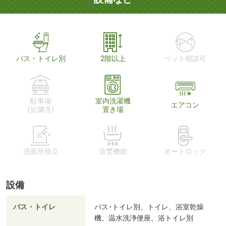
バス・トイレ別
2階以上
ペット相談可
駐車場
室内洗濯機
エアコン
(近隣含)
置き場
洗面所独立
追焚機能
オートロック
設備
バス・トイレ
バス･トイレ別、トイレ、浴室乾燥
機、温水洗浄便座、浴トイレ別