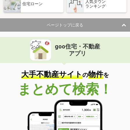
人気タウン
住宅ローン
ランキング
ページトップに戻る
goo住宅・不動産
アプリ
大手不動産サイト
物件
の
を
まとめて検索！