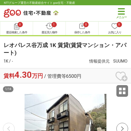
NTTグループ運営の不動産総合サイト goo住宅・不動産
0
1
0
0
最近検索した条件
最近見た物件
保存した条件
お気に入り
レオパレス谷万成 1K 賃貸(賃貸マンション・アパ
ート)
1K / -
情報提供元
SUUMO
4.30
賃料
万円
/ 管理費等6500円
1
/
14