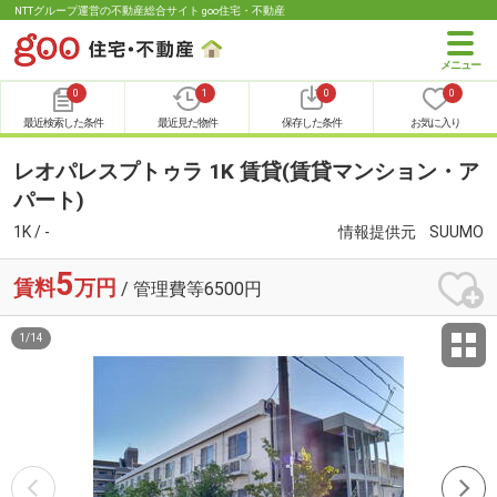
NTTグループ運営の不動産総合サイト goo住宅・不動産
0
1
0
0
最近検索した条件
最近見た物件
保存した条件
お気に入り
レオパレスプトゥラ 1K 賃貸(賃貸マンション・ア
パート)
1K / -
情報提供元
SUUMO
5
賃料
万円
/ 管理費等6500円
1
/
14