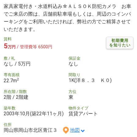
家具家電付き・水道料込み☆ＡＬＳＯＫ防犯カメラ お車
でご来店の際は、店舗前駐車場もしくは、周辺のコインパ
ーキングをご利用いただければ、弊社の方でご精算させて
いただきます。
賃料
初期費用
5
を知りたい
/ 管理費等 6500円
万円
敷 / 礼
保証金
なし / 5万円
なし
専有面積
間取り
2
1K(洋８．３ Ｋ０)
22.7m
所在階 / 階数
方位
2階 / 2階建
東
築年数
物件タイプ
2003年10月(築22年11ヶ月)
賃貸アパート
住所
岡山県岡山市北区青江３
地図