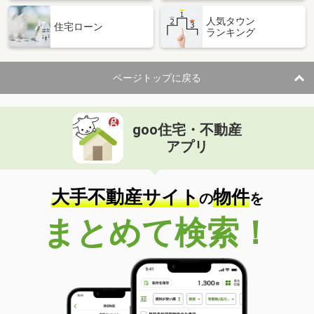
人気タウン
住宅ローン
ランキング
ページトップに戻る
goo住宅・不動産
アプリ
大手不動産サイト
物件
の
を
まとめて検索！