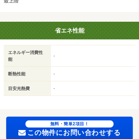
最上階
子レンジ／ベッド／家電付／家具付／カーテン付／２駅利
用可／上階無し／敷地内ごみ置き場／平面駐車場／全居室
８畳以上／岡山市立岡南小学校（小学校）まで１０３６ｍ
省エネ性能
／岡山市立岡輝中学校（中学校）まで１８０１ｍ／アート
チャイルドケア岡山豊成保育（幼稚園・保育園）まで３９
９ｍ／岡山県立岡山南高校（高校・高専）まで１２６２ｍ
エネルギー消費性
／岡山市役所（役所）まで２８３５ｍ／岡山豊成郵便局
-
能
（郵便局）まで７４０ｍ
断熱性能
-
目安光熱費
-
無料・簡単2項目！
この物件にお問い合わせする