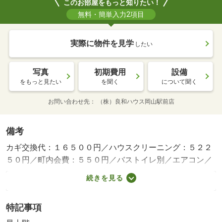
このお部屋をもっと知りたい！
無料・簡単入力2項目
実際に物件を見学
したい
写真
初期費用
設備
をもっと見たい
を聞く
について聞く
お問い合わせ先
（株）良和ハウス岡山駅前店
備考
カギ交換代：１６５００円／ハウスクリーニング：５２２
５０円／町内会費：５５０円／バストイレ別／エアコン／
クロゼット／浴室乾燥機／室内洗濯置／シューズボックス
続きを見る
／システムキッチン／温水洗浄便座／駐輪場／宅配ボック
ス／即入居可／最上階／敷金不要／防犯カメラ／ＩＨクッ
特記事項
キングヒーター／照明付／全居室洋室／単身者相談／冷蔵
庫／仲介手数料不要／二人入居相談／洗濯機／平坦地／電