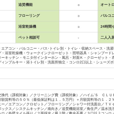
追焚機能
オート
○
フローリング
バルコ
○
浴室乾燥機
24時間
○
ペット相談可
二人入
-
・エアコン・バルコニー・バス･トイレ別・トイレ・収納スペース・洗
グ・浴室乾燥機・ウォークインクローゼット・照明器具・シャンプード
ターキッチン・モニタ付インターホン・風呂・対面Ｋ・クローゼット・
ディンプルキー・浴トイレ別・洗面所独立・コンロ2口以上・シューズ
交換代（課税対象）／クリーニング費（課税対象）／ハイム’Ｓ ＣＬＵ
月額賃料等の５０％（最低保証料は１．５万円）＋月額賃料等の１．２
ニー／エアコン／クロゼット／フローリング／シャワー付洗面台／ＴＶ
ボックス／システムキッチン／南向き／追焚機能浴室／角住戸／温水洗
ンロ／外壁タイル張り／２面採光／最上階／敷金不要／３口以上コンロ