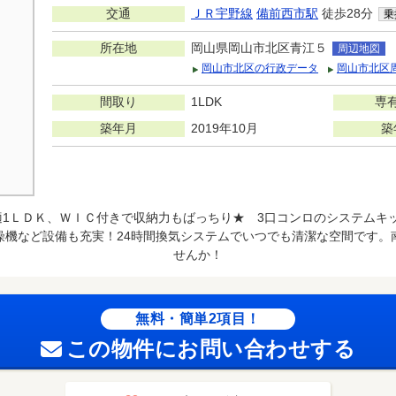
交通
ＪＲ宇野線
備前西市駅
徒歩28分
乗
所在地
岡山県岡山市北区青江５
周辺地図
岡山市北区の行政データ
岡山市北区
間取り
1LDK
専
築年月
2019年10月
築
快適1ＬＤＫ、ＷＩＣ付きで収納力もばっちり★ 3口コンロのシステムキ
燥機など設備も充実！24時間換気システムでいつでも清潔な空間です。
せんか！
無料・簡単2項目！
この物件にお問い合わせする