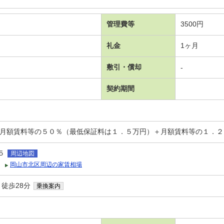
管理費等
3500円
礼金
1ヶ月
敷引・償却
-
契約期間
：月額賃料等の５０％（最低保証料は１．５万円）＋月額賃料等の１．２
５
周辺地図
岡山市北区周辺の家賃相場
 徒歩28分
乗換案内