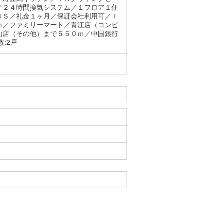
／２４時間換気システム／１フロア１住
ＢＳ／礼金１ヶ月／保証会社利用可／Ｉ
ｍ／ファミリーマート／青江店（コンビ
山店（その他）まで５５０ｍ／中国銀行
:2戸