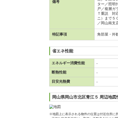
備考
ター／照明
戸／複層ガ
Ｔ重説 対
ニ）まで５
／岡山南支
特記事項
角部屋・外
省エネ性能
エネルギー消費性能
-
断熱性能
-
目安光熱費
-
岡山県岡山市北区青江５ 周辺地図
※地図上に表示される物件の位置は付近住所に