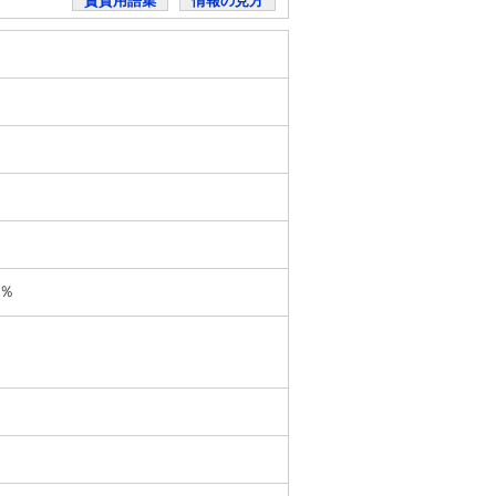
賃貸用語集
情報の見方
％