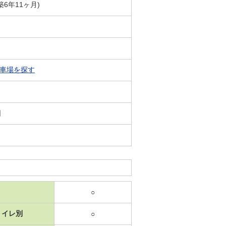
(築6年11ヶ月)
車場を探す
日
○
トイレ別
○