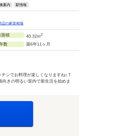
換案内
駅情報
周辺の家賃相場
有面積
2
40.32m
年数
築6年11ヶ月
ッチンでお料理が楽しくなりますね♪Ｔ
南向きの明るい室内で新生活を始めま