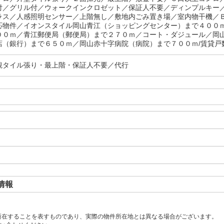
付／グリル付／ウォークインクロゼット／保証人不要／ディンプルキー
ラス／人感照明センサー／上階無し／敷地内ごみ置き場／室内物干機／
応物件／イオンスタイル岡山青江（ショッピングセンター）まで４００
００ｍ／青江郵便局（郵便局）まで２７０ｍ／コート・ダジュール／岡
店（銀行）まで６５０ｍ／岡山赤十字病院（病院）まで７００ｍ/賃貸戸数
観タイル張り・最上階・保証人不要／代行
情報
所在することを表すものであり、実際の物件所在地とは異なる場合がございます。