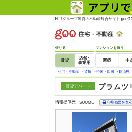
NTTグループ運営の不動産総合サイト goo
借りる
マンションを買う
店舗･
賃貸
新築
中
事業用
住宅・不動産
>
賃貸
>
中国・四国
>
岡山県
プラムツリ
賃貸アパート
情報提供元
SUUMO
印刷画面を表示