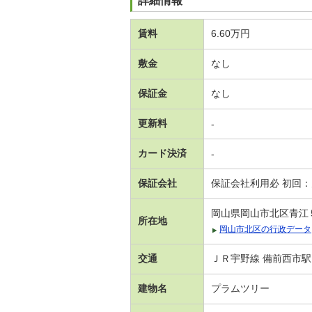
詳細情報
賃料
6.60万円
敷金
なし
保証金
なし
更新料
-
カード決済
-
保証会社
保証会社利用必 初回
岡山県岡山市北区青江
所在地
岡山市北区の行政データ
交通
ＪＲ宇野線 備前西市駅
建物名
プラムツリー