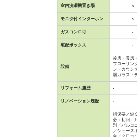
室内洗濯機置き場
○
モニタ付インターホン
○
ガスコンロ可
-
宅配ボックス
-
冷房・暖房
フローリン
設備
ン・カウン
層ガラス・
リフォーム履歴
-
リノベーション履歴
-
損保要／鍵
必：初回：
別／バルコ
／シューズ
台／２口コ