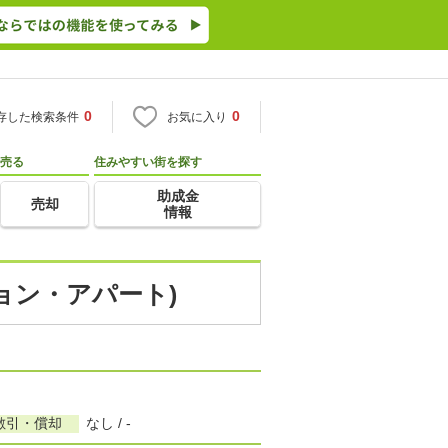
0
0
存した検索条件
お気に入り
売る
住みやすい街を探す
助成金
売却
情報
ション・アパート)
敷引・償却
なし / -