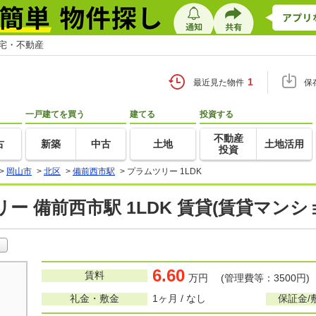
住宅・不動産
1
最近見た物件
保
一戸建てを買う
建てる
投資する
不動産
古
新築
中古
土地
土地活用
投資
>
岡山市
>
北区
>
備前西市駅
>
プラムツリー 1LDK
ー 備前西市駅 1LDK 賃貸(賃貸マン
6.60
賃料
万円 (管理費等：3500円)
礼金・敷金
1ヶ月 / なし
保証金/