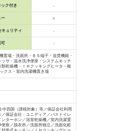
ロック付き
-
ニー
○
セキュリティ
-
居可
-
濯機置場・洗面所・ＢＳ端子・追焚機能・
レッサ・温水洗浄便座・システムキッチ
衣類乾燥機・ＩＨクッキングヒータ・複
ボックス・室内洗濯機置き場
Ｂ中四国（課税対象）等／保証会社利用
％／保証会社：ユニディア／バストイレ
インターホン／浴室乾燥機／室内洗濯置
浄便座／脱衣所／洗面所独立／洗面化粧
／対面式キッチン／ＩＨクッキングヒー