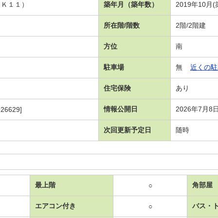
ＤＫ１１）
築年月（築年数）
2019年10月
所在階/階数
2階/2階建
方位
南
駐車場
無
近くの駐
住宅保険
あり
情報公開日
2026年7月8
26629]
次回更新予定日
随時
最上階
角部屋
○
エアコン付き
バス・
○