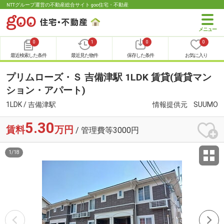
NTTグループ運営の不動産総合サイト goo住宅・不動産
0
1
0
0
最近検索した条件
最近見た物件
保存した条件
お気に入り
プリムローズ・Ｓ 吉備津駅 1LDK 賃貸(賃貸マン
ション・アパート)
1LDK / 吉備津駅
情報提供元
SUUMO
5.30
賃料
万円
/ 管理費等3000円
1
/
18