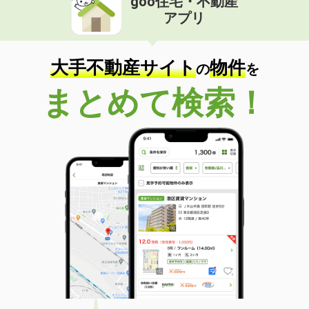
goo住宅・不動産
アプリ
大手不動産サイト
物件
の
を
まとめて検索！