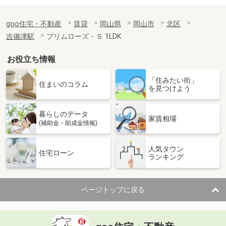
goo住宅・不動産
賃貸
岡山県
岡山市
北区
吉備津駅
プリムローズ・Ｓ 1LDK
お役立ち情報
「住みたい街」
住まいのコラム
を見つけよう
暮らしのデータ
家賃相場
(補助金・助成金情報)
人気タウン
住宅ローン
ランキング
ページトップに戻る