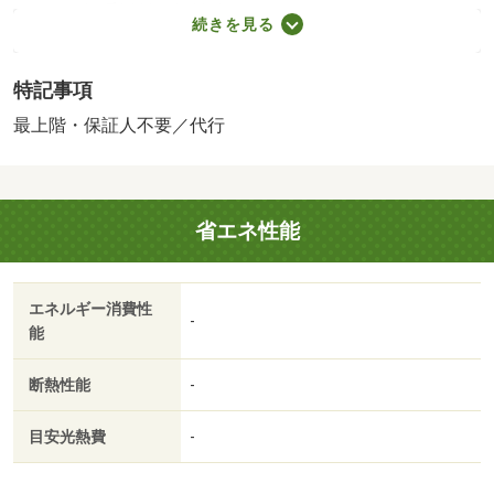
／月額保証委託料：賃料総額の２．２％又は５．５％ ※
続きを見る
ペット可は２．５万／２．５％／［退去時費用 退去費用
実費精算※故意・過失等別途実費］更新事務手数料 ２
特記事項
２，０００円がかかります。契約時にクリーニング費６
０，０００円、鍵セット費３，３００円（税込）が必要と
最上階・保証人不要／代行
なります。貸主インボイス登録あり 保証会社：ハウスリ
ーブ株式会社／バストイレ別／バルコニー／エアコン／ク
ロゼット／フローリング／ＴＶインターホン／浴室乾燥機
省エネ性能
／室内洗濯置／シューズボックス／追焚機能浴室／温水洗
浄便座／洗面所独立／駐輪場／最上階／敷金不要／対面式
キッチン／保証人不要／全居室フローリング／２４時間換
エネルギー消費性
気システム／複層ガラス／２駅利用可／駅徒歩５分以内／
-
能
駅徒歩１０分以内／プロパンガス／ＢＳ／礼金１ヶ月／保
証会社利用可／天満屋ハピーズ吉備津店（スーパー）まで
断熱性能
-
１１２ｍ／ジュンテンドー 吉備津店（その他）まで３５
１ｍ／ディスカウントドラッグコスモス吉備津店（その
目安光熱費
-
他）まで１０５３ｍ／ローソン岡山辛川西店（コンビニ）
まで１３３８ｍ／岡山辛川郵便局（郵便局）まで２２３２