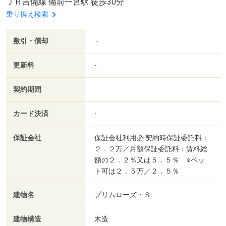
ＪＲ吉備線 備前一宮駅 徒歩30分
乗り換え検索
敷引・償却
-
更新料
-
契約期間
カード決済
-
保証会社
保証会社利用必 契約時保証委託料：
２．２万／月額保証委託料：賃料総
額の２．２％又は５．５％ ※ペッ
ト可は２．５万／２．５％
建物名
プリムローズ・Ｓ
建物構造
木造