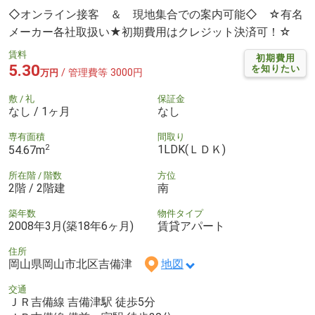
◇オンライン接客 ＆ 現地集合での案内可能◇ ☆有名
メーカー各社取扱い★初期費用はクレジット決済可！☆
賃料
初期費用
5.30
を知りたい
/ 管理費等 3000円
万円
敷 / 礼
保証金
なし / 1ヶ月
なし
専有面積
間取り
2
1LDK(ＬＤＫ)
54.67m
所在階 / 階数
方位
2階 / 2階建
南
築年数
物件タイプ
2008年3月(築18年6ヶ月)
賃貸アパート
住所
岡山県岡山市北区吉備津
地図
交通
ＪＲ吉備線 吉備津駅 徒歩5分