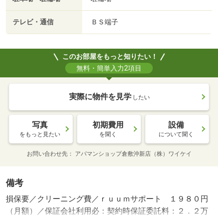
テレビ・通信
ＢＳ端子
このお部屋をもっと知りたい！
無料・簡単入力2項目
実際に物件を見学
したい
写真
初期費用
設備
をもっと見たい
を聞く
について聞く
お問い合わせ先
アパマンショップ倉敷沖新店（株）ワイケイ
備考
損保要／クリーニング費／ｒｕｕｍサポート １９８０円
（月額）／保証会社利用必：契約時保証委託料：２．２万