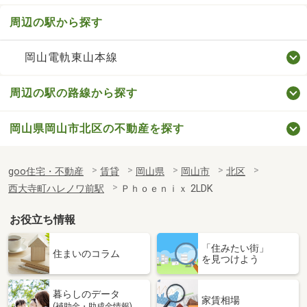
周辺の駅から探す
岡山電軌東山本線
周辺の駅の路線から探す
岡山県岡山市北区の不動産を探す
goo住宅・不動産
賃貸
岡山県
岡山市
北区
西大寺町ハレノワ前駅
Ｐｈｏｅｎｉｘ 2LDK
お役立ち情報
「住みたい街」
住まいのコラム
を見つけよう
暮らしのデータ
家賃相場
(補助金・助成金情報)