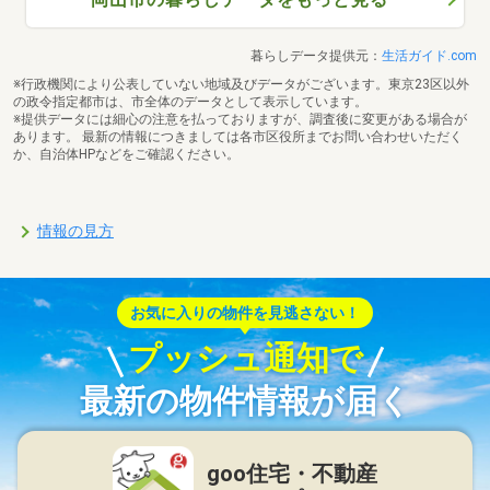
暮らしデータ提供元：
生活ガイド.com
※行政機関により公表していない地域及びデータがございます。東京23区以外
の政令指定都市は、市全体のデータとして表示しています。
※提供データには細心の注意を払っておりますが、調査後に変更がある場合が
あります。 最新の情報につきましては各市区役所までお問い合わせいただく
か、自治体HPなどをご確認ください。
情報の見方
お気に入りの物件を見逃さない！
プッシュ通知で
最新の物件情報が届く
goo住宅・不動産