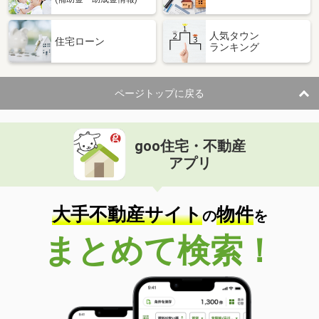
人気タウン
住宅ローン
ランキング
ページトップに戻る
goo住宅・不動産
アプリ
大手不動産サイト
物件
の
を
まとめて検索！