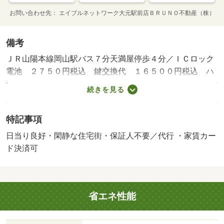
お問い合わせ先
エイブルネットワーク大元駅前店ＢＲＵＮＯ不動産（株）
備考
ＪＲ山陽本線岡山駅バス７分天満屋停歩４分／ＩＣロック
電池 ２７５０円税込 鍵交換代 １６５００円税込 ハ
ウスクリーニング ７１５００円税込／更新料 １ヶ月／
続きを見る
保証会社利用必：初回契約時：３５，０００円、月額：
１％、＋８００円／月／普通借家０２年／バストイレ別／
特記事項
バルコニー／エアコン／ガスコンロ対応／クロゼット／フ
ローリング／シャワー付洗面台／ＴＶインターホン／浴室
日当り良好・閑静な住宅街・保証人不要／代行 ・家賃カー
乾燥機／オートロック／室内洗濯置／陽当り良好／シュー
ド決済可
ズボックス／システムキッチン／追焚機能浴室／温水洗浄
便座／脱衣所／エレベーター／洗面所独立／洗面化粧台／
駐輪場／宅配ボックス／閑静な住宅地／敷金不要／３口以
省エネ性能
上コンロ／対面式キッチン／防犯カメラ／照明付／オート
バス／グリル付／保証人不要／２４時間緊急通報システム
／カードキー／全居室フローリング／玄関ホール／ネット