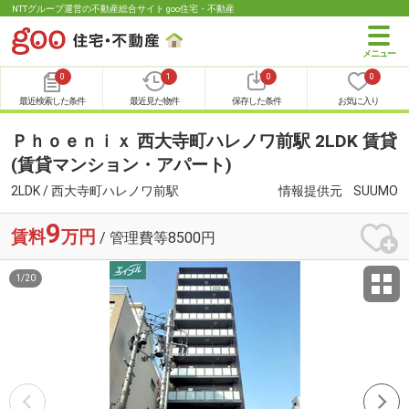
NTTグループ運営の不動産総合サイト goo住宅・不動産
0
1
0
0
最近検索した条件
最近見た物件
保存した条件
お気に入り
Ｐｈｏｅｎｉｘ 西大寺町ハレノワ前駅 2LDK 賃貸
(賃貸マンション・アパート)
2LDK / 西大寺町ハレノワ前駅
情報提供元
SUUMO
9
賃料
万円
/ 管理費等8500円
1
/
20