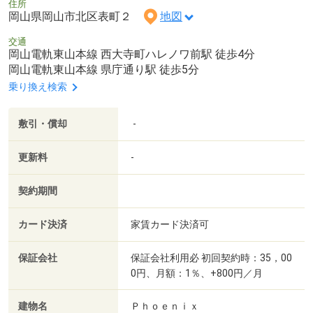
住所
岡山県岡山市北区表町２
地図
交通
岡山電軌東山本線 西大寺町ハレノワ前駅 徒歩4分
岡山電軌東山本線 県庁通り駅 徒歩5分
乗り換え検索
敷引・償却
-
更新料
-
契約期間
カード決済
家賃カード決済可
保証会社
保証会社利用必 初回契約時：35，00
0円、月額：1％、+800円／月
建物名
Ｐｈｏｅｎｉｘ