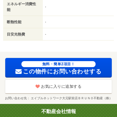
エネルギー消費性
使用料不要／クロゼット２ヶ所／平坦地／３駅以上利用可
-
能
／３沿線以上利用可／駅徒歩５分以内／敷地内ごみ置き場
／セキュリティ会社加入済／プロパンガス／天井高シュー
断熱性能
-
ズクロゼット／ＢＳ／礼金１ヶ月／ＩＴ重説 対応物件／
家賃カード決済可／通風良好／ら・む＊マート表町三丁目
目安光熱費
-
店（スーパー）まで２１３ｍ／ファミリーマート表町二丁
目店（コンビニ）まで８６ｍ／パワードラッグワンズ岡山
表町店（ドラッグストア）まで１３４ｍ／川崎医科大学付
属総合医療センター（病院）まで３３９ｍ／岡山京橋郵便
局（郵便局）まで４２５ｍ／おかやま信用金庫内山下支店
無料・簡単2項目！
（銀行）まで２３７ｍ／清輝橋線 田町駅徒歩６分/賃貸戸
この物件にお問い合わせする
数:40戸
お気に入りに追加する
お問い合わせ先
エイブルネットワーク大元駅前店ＢＲＵＮＯ不動産（株）
不動産会社情報