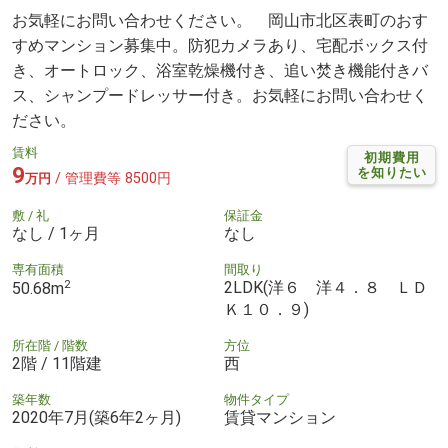
お気軽にお問い合わせください。 岡山市北区表町のおす
すめマンション募集中。防犯カメラあり、宅配ボックス付
き、オートロック、浴室乾燥機付き、追い焚き機能付きバ
ス、シャンプードレッサー付き。お気軽にお問い合わせく
ださい。
賃料
初期費用
9
を知りたい
/ 管理費等 8500円
万円
敷 / 礼
保証金
なし / 1ヶ月
なし
専有面積
間取り
2
2LDK(洋６ 洋４．８ ＬＤ
50.68m
Ｋ１０．９)
所在階 / 階数
方位
2階 / 11階建
西
築年数
物件タイプ
2020年7月(築6年2ヶ月)
賃貸マンション