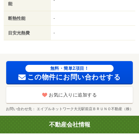
-
能
複層ガラス／平坦地／南面２室／南面リビング／３駅以上
利用可／３沿線以上利用可／敷地内ごみ置き場／日勤管理
断熱性能
-
／都市ガス／洗面所にドア／三面鏡付洗面化粧台／ＢＳ／
高速ネット対応／礼金２ヶ月／通風良好／通勤管理／岡山
目安光熱費
-
市立鹿田小学校（小学校）まで３４１ｍ／イオンモール岡
山（ショッピングセンター）まで６８３ｍ／ローソン岡山
厚生町１丁目店（コンビニ）まで１０５ｍ／ザグザグ西之
町店（ドラッグストア）まで７９４ｍ／岡山市役所（役
所）まで５０３ｍ／国立岡山大学医学部（大学・短大）ま
無料・簡単2項目！
で７８３ｍ／東山線 岡山駅前駅徒歩１４分/賃貸戸数:83
この物件にお問い合わせする
戸
お気に入りに追加する
お問い合わせ先
エイブルネットワーク大元駅前店ＢＲＵＮＯ不動産（株）
不動産会社情報