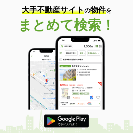
大手不動産サイト
物件
の
を
まとめて検索！