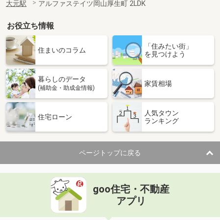
大元駅
アルファステイツ岡山厚生町 2LDK
お役立ち情報
「住みたい街」
住まいのコラム
を見つけよう
暮らしのデータ
家賃相場
(補助金・助成金情報)
人気タウン
住宅ローン
ランキング
ページトップに戻る
goo住宅・不動産
アプリ