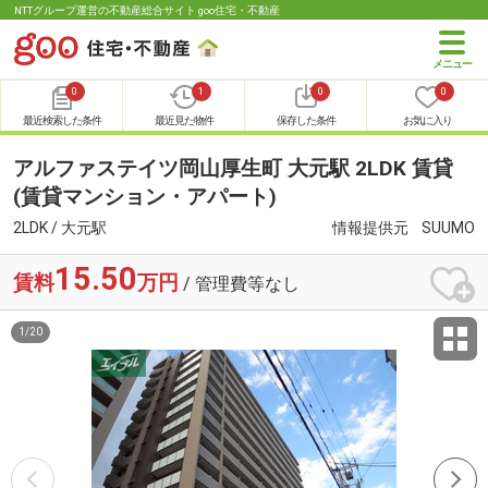
NTTグループ運営の不動産総合サイト goo住宅・不動産
0
1
0
0
最近検索した条件
最近見た物件
保存した条件
お気に入り
アルファステイツ岡山厚生町 大元駅 2LDK 賃貸
(賃貸マンション・アパート)
2LDK / 大元駅
情報提供元
SUUMO
15.50
賃料
万円
/ 管理費等なし
1
/
20