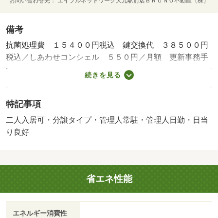
お問い合わせ先
エイブルネットワーク大元駅前店ＢＲＵＮＯ不動産（株）
備考
抗菌処理費 １５４００円税込 鍵交換代 ３８５００円
税込／しあわせコンシェル ５５０円／月額 更新事務手
数料 １１０００円／保証会社利用必：初回契約時：４
続きを見る
０％／普通借家０２年／二人入居可／子供可／お気軽にお
問い合わせください。／バストイレ別／バルコニー／エア
特記事項
コン／ガスコンロ対応／クロゼット／フローリング／シャ
ワー付洗面台／ＴＶインターホン／浴室乾燥機／オートロ
二人入居可・分譲タイプ・管理人常駐・管理人日勤・日当
ック／室内洗濯置／陽当り良好／シューズボックス／シス
り良好
テムキッチン／南向き／追焚機能浴室／温水洗浄便座／脱
衣所／エレベーター／洗面所独立／駐輪場／宅配ボックス
／光ファイバー／３口以上コンロ／対面式キッチン／防犯
省エネ性能
カメラ／駐車場１台無料／分譲賃貸／オートバス／グリル
付／ウォークインクロゼット／二人入居相談／バイク置場
／全居室フローリング／玄関ホール／ＬＤＫ１５畳以上／
エネルギー消費性
ディンプルキー／駅まで平坦／食器洗乾燥機／眺望良好／