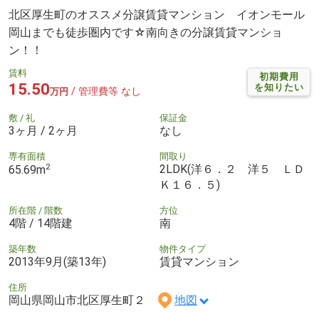
北区厚生町のオススメ分譲賃貸マンション イオンモール
岡山までも徒歩圏内です☆南向きの分譲賃貸マンショ
ン！！
賃料
初期費用
15.50
を知りたい
/ 管理費等 なし
万円
敷 / 礼
保証金
3ヶ月 / 2ヶ月
なし
専有面積
間取り
2
2LDK(洋６．２ 洋５ ＬＤ
65.69m
Ｋ１６．５)
所在階 / 階数
方位
4階 / 14階建
南
築年数
物件タイプ
2013年9月(築13年)
賃貸マンション
住所
岡山県岡山市北区厚生町２
地図