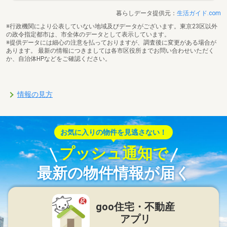
暮らしデータ提供元：
生活ガイド.com
※行政機関により公表していない地域及びデータがございます。東京23区以外
の政令指定都市は、市全体のデータとして表示しています。
※提供データには細心の注意を払っておりますが、調査後に変更がある場合が
あります。 最新の情報につきましては各市区役所までお問い合わせいただく
か、自治体HPなどをご確認ください。
情報の見方
お気に入りの物件を見逃さない！
プッシュ通知で
最新の物件情報が届く
goo住宅・不動産
アプリ