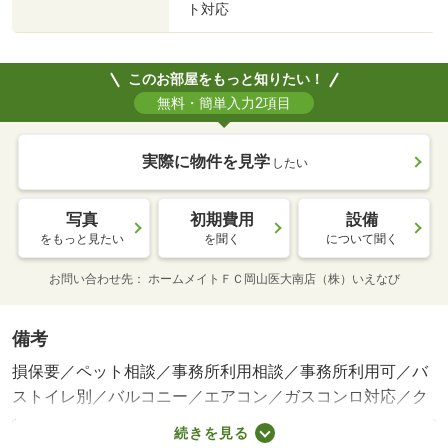
ト対応
このお部屋をもっと知りたい！
無料・簡単入力2項目
実際に物件を見学
したい
写真
初期費用
設備
をもっと見たい
を聞く
について聞く
お問い合わせ先
ホームメイトＦＣ岡山医大南店（株）いえなび
備考
損保要／ペット相談／事務所利用相談／事務所利用可／バ
ストイレ別／バルコニー／エアコン／ガスコンロ対応／ク
ロゼット／フローリング／オートロック／室内洗濯置／陽
続きを見る
当り良好／南向き／温水洗浄便座／エレベーター／洗面所