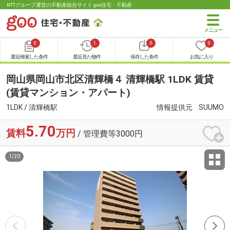
NTTグループ運営の不動産総合サイト goo住宅・不動産
0
1
0
0
最近検索した条件
最近見た物件
保存した条件
お気に入り
岡山県岡山市北区清輝橋４ 清輝橋駅 1LDK 賃貸
(賃貸マンション・アパート)
1LDK / 清輝橋駅
情報提供元
SUUMO
5.70
賃料
万円
/ 管理費等3000円
1
/
20