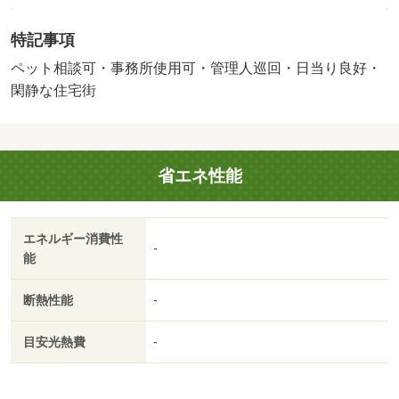
独立／洗面化粧台／駐輪場／宅配ボックス／押入／光ファ
特記事項
イバー／即入居可／礼金不要／閑静な住宅地／２面採光／
敷金不要／防犯カメラ／ペット相談／照明付／全居室洋室
ペット相談可・事務所使用可・管理人巡回・日当り良好・
／バイク置場／全居室フローリング／ネット専用回線／駅
閑静な住宅街
まで平坦／ネット使用料不要／内装リフォーム済／事務所
相談／２４時間換気システム／平坦地／始発駅／３駅以上
利用可／３沿線以上利用可／路面電車沿線／バス２路線／
省エネ性能
１００円バス路線／駅徒歩５分以内／駅徒歩１０分以内／
平面駐車場／自走式駐車場／全居室６畳以上／キッチン５
畳以上／南面バルコニー／高速ネット対応／ＬＡＮ／敷
エネルギー消費性
金・礼金不要／通風良好／巡回管理／リフォーム：（）／
-
能
天満屋ハピーズ岡輝店まで６６１ｍ／セブンイレブン岡山
岡南町１丁目まで３５１ｍ／天満屋ハピーズ岡輝店（スー
断熱性能
-
パー）まで６６１ｍ／セブンイレブン岡山岡南町１丁目店
（コンビニ）まで３５１ｍ／マツモトキヨシ奥田店（ドラ
目安光熱費
-
ッグストア）まで９２９ｍ／ニトリ岡山奥田店（ホームセ
ンター）まで９１９ｍ／マクドナルド清輝橋店（飲食店）