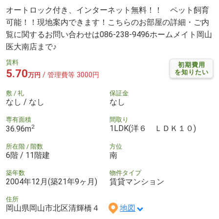
オートロック付き、インターネット無料！！ ペット飼育
可能！！現地案内できます！こちらのお部屋の詳細・ご内
覧に関するお問い合わせは086-238-9496ホームメイト岡山
医大南店まで♪
賃料
初期費用
5.70
を知りたい
/ 管理費等 3000円
万円
敷 / 礼
保証金
なし / なし
なし
専有面積
間取り
2
1LDK(洋６ ＬＤＫ１０)
36.96m
所在階 / 階数
方位
6階 / 11階建
南
築年数
物件タイプ
2004年12月(築21年9ヶ月)
賃貸マンション
住所
岡山県岡山市北区清輝橋４
地図