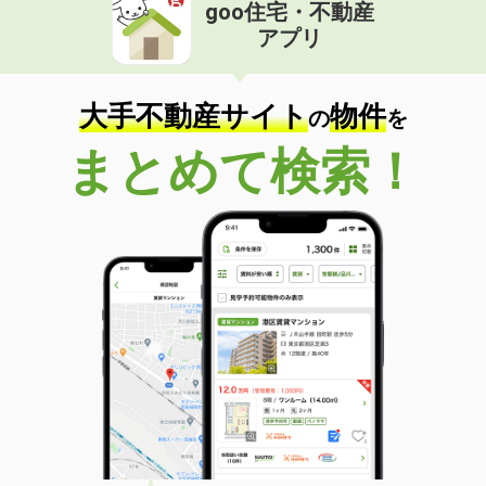
goo住宅・不動産
アプリ
大手不動産サイト
物件
の
を
まとめて検索！