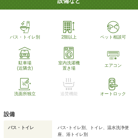
設備など
バス・トイレ別
2階以上
ペット相談可
駐車場
室内洗濯機
エアコン
(近隣含)
置き場
洗面所独立
追焚機能
オートロック
設備
バス・トイレ
バス･トイレ別、トイレ、温水洗浄便
座、浴トイレ別