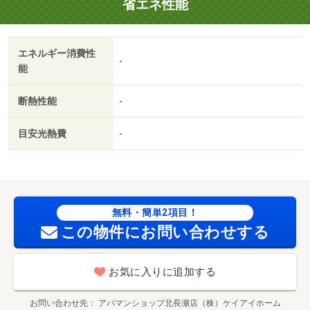
省エネ性能
用可／ＩＴ重説 対応物件／初期費用カード決済可／通風
良好／ファミリーマート岡山辰巳西店（コンビニ）まで５
０８ｍ／セブンイレブン今７丁目店（コンビニ）まで３９
エネルギー消費性
７ｍ／セブンイレブン問屋町店（コンビニ）まで４３４ｍ
-
能
／ファミリーマート今７丁目店（コンビニ）まで６０２ｍ
／ファミリーマート岡山問屋町店（コンビニ）まで５４３
断熱性能
-
ｍ／岡山市立西小学校（小学校）まで８２７ｍ/賃貸戸数:6
戸
目安光熱費
-
無料・簡単2項目！
この物件にお問い合わせする
お気に入りに追加する
お問い合わせ先
アパマンショップ北長瀬店（株）ケイアイホーム