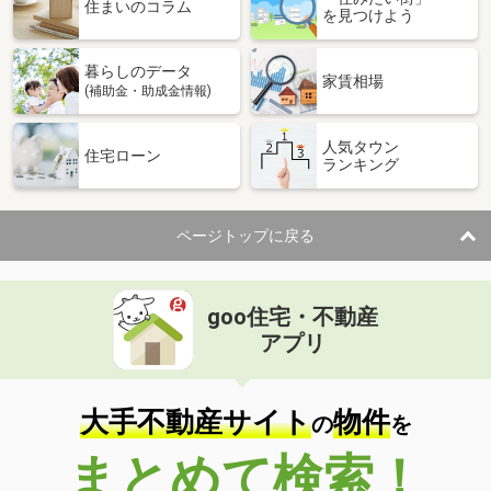
住まいのコラム
を見つけよう
暮らしのデータ
家賃相場
(補助金・助成金情報)
人気タウン
住宅ローン
ランキング
ページトップに戻る
goo住宅・不動産
アプリ
大手不動産サイト
物件
の
を
まとめて検索！