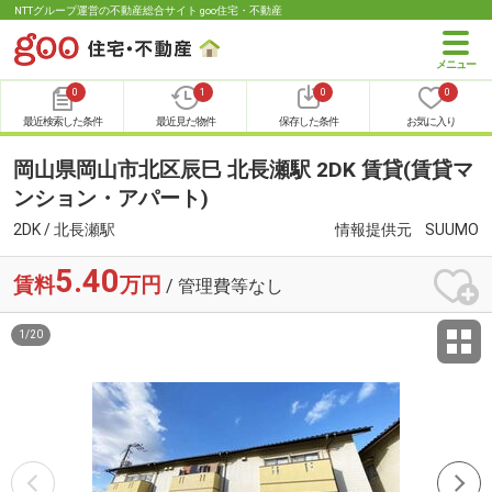
NTTグループ運営の不動産総合サイト goo住宅・不動産
0
1
0
0
最近検索した条件
最近見た物件
保存した条件
お気に入り
岡山県岡山市北区辰巳 北長瀬駅 2DK 賃貸(賃貸マ
ンション・アパート)
2DK / 北長瀬駅
情報提供元
SUUMO
5.40
賃料
万円
/ 管理費等なし
1
/
20