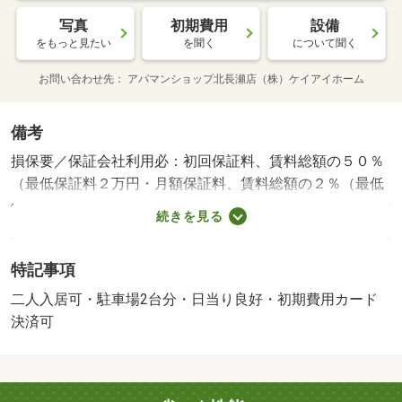
写真
初期費用
設備
をもっと見たい
を聞く
について聞く
お問い合わせ先
アパマンショップ北長瀬店（株）ケイアイホーム
備考
損保要／保証会社利用必：初回保証料、賃料総額の５０％
（最低保証料２万円・月額保証料、賃料総額の２％（最低
保証料１，１００円）／二人入居可／子供可／駐２台可／
続きを見る
鍵交換実費 保証会社：株式会社いえらぶパートナーズ／
バストイレ別／バルコニー／エアコン／フローリング／Ｔ
特記事項
Ｖインターホン／室内洗濯置／陽当り良好／南向き／温水
洗浄便座／洗面所独立／駐輪場／押入／礼金不要／敷金不
二人入居可・駐車場2台分・日当り良好・初期費用カード
要／駐車場１台無料／駐車２台可／二人入居相談／駅まで
決済可
平坦／平坦地／電子キー／南面２室／南面リビング／一部
フローリング／平面駐車場／和室／全居室６畳以上／プロ
パンガス／南面バルコニー／敷金・礼金不要／保証会社利