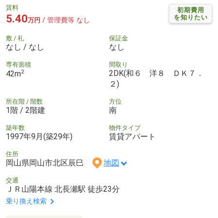
賃料
初期費用
5.40
を知りたい
/ 管理費等 なし
万円
敷 / 礼
保証金
なし / なし
なし
専有面積
間取り
2
2DK(和６ 洋８ ＤＫ７．
42m
２)
所在階 / 階数
方位
1階 / 2階建
南
築年数
物件タイプ
1997年9月(築29年)
賃貸アパート
住所
岡山県岡山市北区辰巳
地図
交通
ＪＲ山陽本線 北長瀬駅 徒歩23分
乗り換え検索