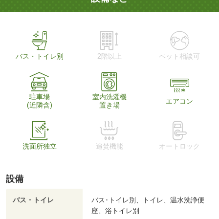
バス・トイレ別
2階以上
ペット相談可
駐車場
室内洗濯機
エアコン
(近隣含)
置き場
洗面所独立
追焚機能
オートロック
設備
バス・トイレ
バス･トイレ別、トイレ、温水洗浄便
座、浴トイレ別