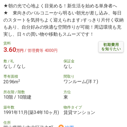
★朝の光で心地よく目覚める！新生活を始める単身者へ
★ 東向きのバルコニーから明るい朝光が差し込み、毎日
のスタートを気持ちよく迎えられます♪すっきり片付く収納
もあり、自分好みの快適な空間作りが可能！周辺環境も充
実し、日々の買い物や移動もスムーズです！
賃料
初期費用
3.60
を知りたい
/ 管理費等 4000円
万円
敷 / 礼
保証金
なし / なし
なし
専有面積
間取り
2
ワンルーム(洋７)
20.96m
所在階 / 階数
方位
10階 / 10階建
東
築年数
物件タイプ
1991年11月(築34年10ヶ月)
賃貸マンション
住所