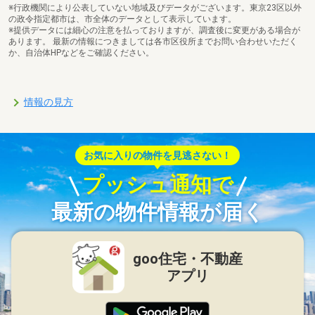
※行政機関により公表していない地域及びデータがございます。東京23区以外
の政令指定都市は、市全体のデータとして表示しています。
※提供データには細心の注意を払っておりますが、調査後に変更がある場合が
あります。 最新の情報につきましては各市区役所までお問い合わせいただく
か、自治体HPなどをご確認ください。
情報の見方
お気に入りの物件を見逃さない！
プッシュ通知で
最新の物件情報が届く
goo住宅・不動産
アプリ