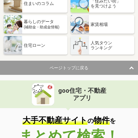
「住みたい街」
住まいのコラム
を見つけよう
暮らしのデータ
家賃相場
(補助金・助成金情報)
人気タウン
住宅ローン
ランキング
ページトップに戻る
goo住宅・不動産
アプリ
大手不動産サイト
物件
の
を
まとめて検索！