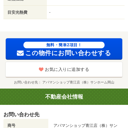
管理物件／プロパンガス／高速ネット対応／敷金・礼金不
要／保証会社利用可／ＩＴ重説 対応物件／初期費用カー
目安光熱費
-
ド決済可／ローソン／後楽園通店（コンビニ）まで３５０
ｍ／コーナン／岡山駅北店（ホームセンター）まで５５０
ｍ／中村医院（病院）まで２２０ｍ／中国銀行／富田町支
店（銀行）まで４００ｍ／出石郵便局（郵便局）まで５５
０ｍ／ら・む～マート／桃太郎通り店（スーパー）まで７
無料・簡単2項目！
００ｍ/賃貸戸数:55戸
この物件にお問い合わせする
お気に入りに追加する
お問い合わせ先
アパマンショップ青江店（株）サンホーム岡山
不動産会社情報
お問い合わせ先
商号
アパマンショップ青江店（株）サン