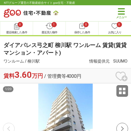
NTTグループ運営の不動産総合サイト goo住宅・不動産
0
1
0
0
最近検索した条件
最近見た物件
保存した条件
お気に入り
ダイアパレス弓之町 柳川駅 ワンルーム 賃貸(賃貸
マンション・アパート)
ワンルーム / 柳川駅
情報提供元
SUUMO
3.60
賃料
万円
/ 管理費等4000円
1
/
20