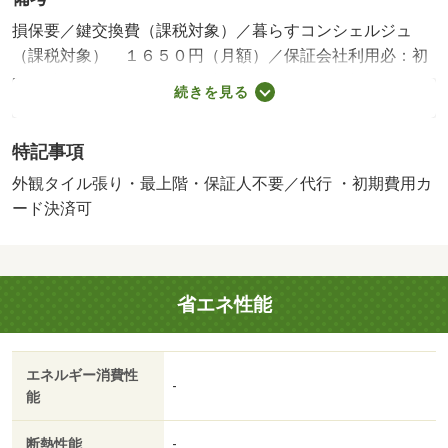
損保要／鍵交換費（課税対象）／暮らすコンシェルジュ
（課税対象） １６５０円（月額）／保証会社利用必：初
回：総額の５５％、月額：総額の１．５％、１年毎１万円
続きを見る
要 【学生プラン】初回：１万円、月額５５０円、更新料
無し ※審査結果によって連帯保証人をお願いする場合が
特記事項
ございます。／［退去時費用 ルームクリーニング費：４
４，０００円※故意・過失等別途実費］解約予告：２ヶ月
外観タイル張り・最上階・保証人不要／代行 ・初期費用カ
前 水道料：実費 町会費：実費 インターネット無料：
ード決済可
Ｗｉ－Ｆｉ対応（ルーターはご自身で用意をお願いしま
す） 保証会社：あんしん保証株式会社／バルコニー／エ
アコン／クロゼット／フローリング／オートロック／室内
省エネ性能
洗濯置／シューズボックス／エレベーター／駐輪場／宅配
ボックス／光ファイバー／外壁タイル張り／即入居可／礼
金不要／最上階／敷金不要／防犯カメラ／ＩＨクッキング
エネルギー消費性
ヒーター／照明付／保証人不要／バイク置場／２沿線利用
-
能
可／駅まで平坦／ネット使用料不要／２駅利用可／駅徒歩
１０分以内／高層階／上階無し／敷地内ごみ置き場／当社
断熱性能
-