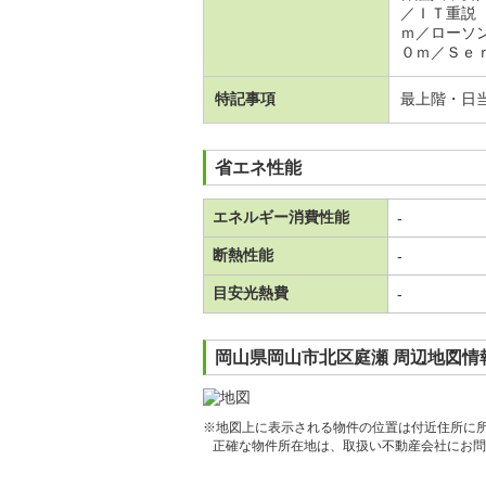
／ＩＴ重説
ｍ／ローソ
０ｍ／Ｓｅｒ
特記事項
最上階・日
省エネ性能
エネルギー消費性能
-
断熱性能
-
目安光熱費
-
岡山県岡山市北区庭瀬 周辺地図情
※地図上に表示される物件の位置は付近住所に
正確な物件所在地は、取扱い不動産会社にお問