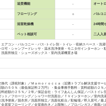
追焚機能
オート
-
フローリング
バルコ
○
浴室乾燥機
24時間
-
ペット相談可
二人入
-
・エアコン・バルコニー・バス･トイレ別・トイレ・収納スペース・洗
ンロ可・シャンプードレッサ・温水洗浄便座・モニタ付インターホン・
・洗面所独立・シューズボックス・室内洗濯機置き場
交換代（課税対象）／Ｍａｍｏｒｏｃｃａ（近隣トラブル解決支援サー
総額の５０％（最低保証料２万円）・集金事務手数料：賃料総額の２％
賃料総額の２５％／２年／保証会社：ライフあんしん保証／バストイレ
ゼット／フローリング／シャワー付洗面台／ＴＶインターホン／室内洗
水洗浄便座／脱衣所／洗面所独立／洗面化粧台／駐輪場／即入居可／最
／全居室フローリング／全室南向き／上階無し／プロパンガス／南面バ