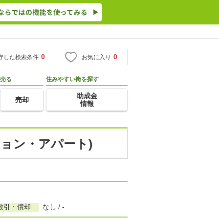
0
0
存した検索条件
お気に入り
売る
住みやすい街を探す
助成金
売却
情報
ション・アパート)
敷引・償却
なし / -