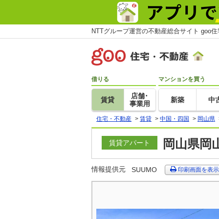
NTTグループ運営の不動産総合サイト goo
借りる
マンションを買う
店舗･
賃貸
新築
中
事業用
住宅・不動産
>
賃貸
>
中国・四国
>
岡山県
岡山県岡山
賃貸アパート
情報提供元
SUUMO
印刷画面を表示