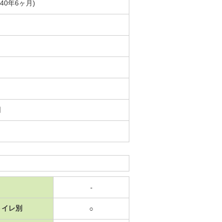
築40年6ヶ月)
日
-
トイレ別
○