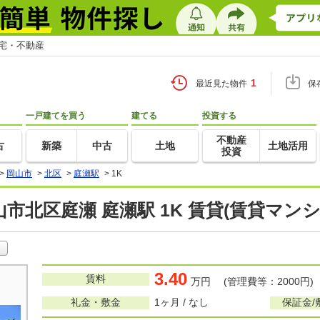
住宅・不動産
1
最近見た物件
保
一戸建てを買う
建てる
投資する
不動産
古
新築
中古
土地
土地活用
投資
>
岡山市
>
北区
>
庭瀬駅
>
1K
市北区庭瀬 庭瀬駅 1K 賃貸(賃貸マン
3.40
賃料
万円 (管理費等：2000円)
礼金・敷金
1ヶ月 / なし
保証金/