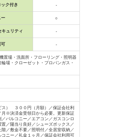
ロック付き
-
ニー
○
セキュリティ
-
居可
-
濯機置場・洗面所・フローリング・照明器
駐輪場・クローゼット・プロパンガス・
ビス） ３００円（月額）／保証会社利
／月※決済金受領日から必要。更新保証
別／バルコニー／エアコン／ガスコンロ
濯置／陽当り良好／シューズボックス／
上階／敷金不要／照明付／全居室収納／
ルコニー／礼金１ヶ月／保証会社利用可