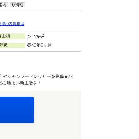
案内
駅情報
周辺の家賃相場
有面積
2
24.33m
年数
築40年6ヶ月
台やシャンプードレッサーを完備★バ
で心地よい新生活を！