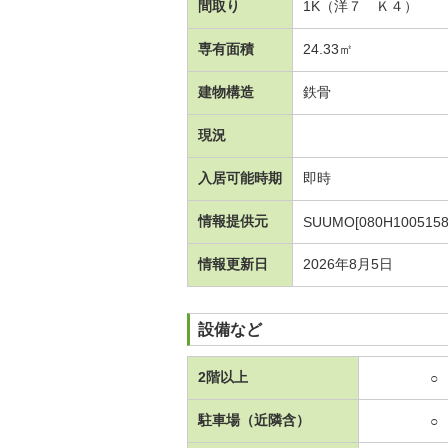
間取り
1K（洋７ Ｋ４）
専有面積
24.33㎡
建物構造
鉄骨
現況
入居可能時期
即時
情報提供元
SUUMO[080H1005158
情報更新日
2026年8月5日
設備など
2階以上
○
駐車場（近隣含）
○