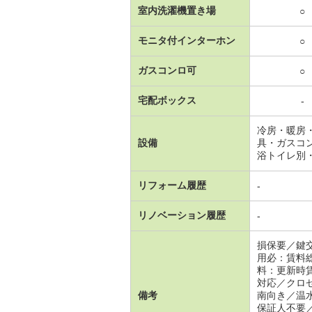
室内洗濯機置き場
○
モニタ付インターホン
○
ガスコンロ可
○
宅配ボックス
-
冷房・暖房
設備
具・ガスコ
浴トイレ別
リフォーム履歴
-
リノベーション履歴
-
損保要／鍵
用必：賃料
料：更新時
対応／クロ
備考
南向き／温
保証人不要