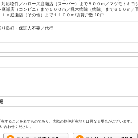
 対応物件／ハローズ庭瀬店（スーパー）まで５００ｍ／マツモトキヨ
ン庭瀬店（コンビニ）まで５００ｍ／梶木病院（病院）まで６５０ｍ／
ｉａ庭瀬店（その他）まで１１００ｍ/賃貸戸数:10戸
当り良好・保証人不要／代行
報
所在することを表すものであり、実際の物件所在地とは異なる場合がございます。
い合わせください。