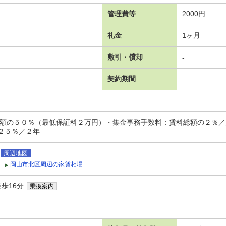
管理費等
2000円
礼金
1ヶ月
敷引・償却
-
契約期間
総額の５０％（最低保証料２万円）・集金事務手数料：賃料総額の２％
２５％／２年
周辺地図
岡山市北区周辺の家賃相場
歩16分
乗換案内