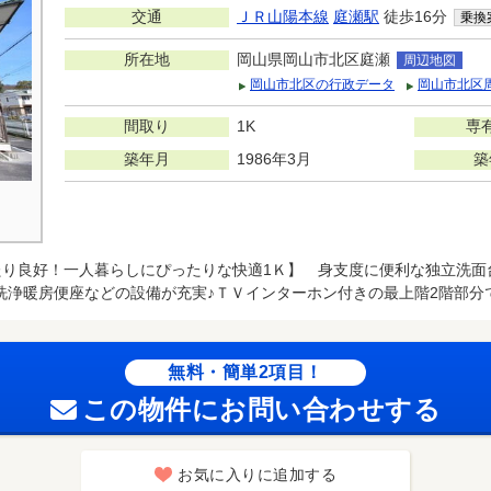
交通
ＪＲ山陽本線
庭瀬駅
徒歩16分
乗換
所在地
岡山県岡山市北区庭瀬
周辺地図
岡山市北区の行政データ
岡山市北区
間取り
1K
専
築年月
1986年3月
築
たり良好！一人暮らしにぴったりな快適1Ｋ】 身支度に便利な独立洗面
洗浄暖房便座などの設備が充実♪ＴＶインターホン付きの最上階2階部分
無料・簡単2項目！
この物件にお問い合わせする
お気に入りに追加する