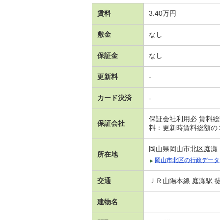
賃料
3.40万円
敷金
なし
保証金
なし
更新料
-
カード決済
-
保証会社利用必 賃料
保証会社
料：更新時賃料総額の
岡山県岡山市北区庭瀬
所在地
岡山市北区の行政データ
交通
ＪＲ山陽本線 庭瀬駅 徒
建物名