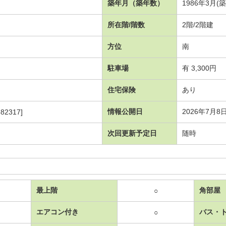
築年月（築年数）
1986年3月(
所在階/階数
2階/2階建
方位
南
駐車場
有 3,300円
住宅保険
あり
情報公開日
2026年7月8
82317]
次回更新予定日
随時
最上階
角部屋
○
エアコン付き
バス・
○