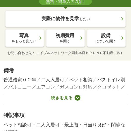
無料・簡単入力2項目
実際に物件を見学
したい
写真
初期費用
設備
をもっと見たい
を聞く
について聞く
お問い合わせ先
エイブルネットワーク岡山本店ＢＲＵＮＯ不動産（株）
備考
普通借家０２年／二人入居可／ペット相談／バストイレ別
／バルコニー／エアコン／ガスコンロ対応／クロゼット／
フローリング／室内洗濯置／陽当り良好／シューズボック
続きを見る
ス／システムキッチン／温水洗浄便座／２口コンロ／駐輪
場／押入／即入居可／閑静な住宅地／最上階／ペット相談
特記事項
／駐車場１台無料／グリル付／二人入居相談／全居室フロ
ーリング／緑豊かな住宅地／３駅以上利用可／３沿線以上
ペット相談可・二人入居可・最上階・日当り良好・閑静な
利用可／東南向き／全居室６畳以上／プロパンガス／敷