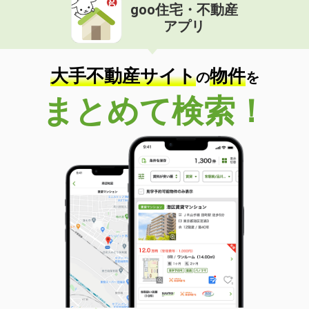
goo住宅・不動産
アプリ
大手不動産サイト
物件
の
を
まとめて検索！