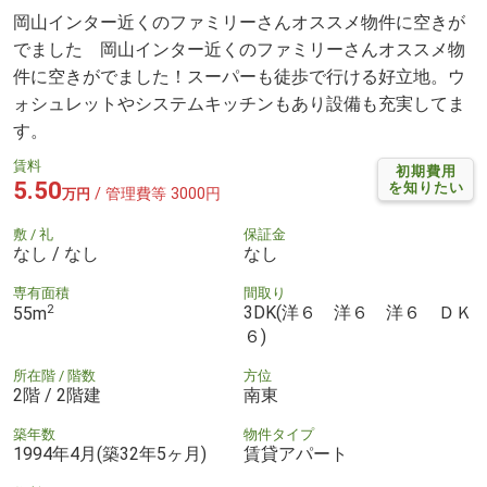
岡山インター近くのファミリーさんオススメ物件に空きが
でました 岡山インター近くのファミリーさんオススメ物
件に空きがでました！スーパーも徒歩で行ける好立地。ウ
ォシュレットやシステムキッチンもあり設備も充実してま
す。
賃料
初期費用
5.50
を知りたい
/ 管理費等 3000円
万円
敷 / 礼
保証金
なし / なし
なし
専有面積
間取り
2
3DK(洋６ 洋６ 洋６ ＤＫ
55m
６)
所在階 / 階数
方位
2階 / 2階建
南東
築年数
物件タイプ
1994年4月(築32年5ヶ月)
賃貸アパート