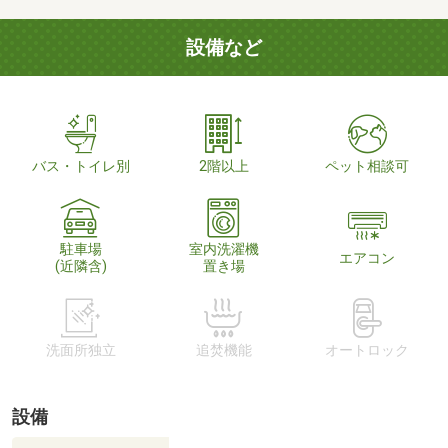
設備など
バス・トイレ別
2階以上
ペット相談可
駐車場
室内洗濯機
エアコン
(近隣含)
置き場
洗面所独立
追焚機能
オートロック
設備