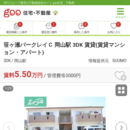
NTTグループ運営の不動産総合サイト goo住宅・不動産
0
1
0
0
最近検索した条件
最近見た物件
保存した条件
お気に入り
笹ヶ瀬バークレイＣ 岡山駅 3DK 賃貸(賃貸マンシ
ョン・アパート)
3DK / 岡山駅
情報提供元
SUUMO
5.50
賃料
万円
/ 管理費等3000円
1
/
20