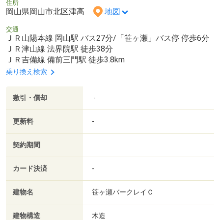
住所
岡山県岡山市北区津高
地図
交通
ＪＲ山陽本線 岡山駅 バス27分/「笹ヶ瀬」バス停 停歩6分
ＪＲ津山線 法界院駅 徒歩38分
ＪＲ吉備線 備前三門駅 徒歩3.8km
乗り換え検索
敷引・償却
-
更新料
-
契約期間
カード決済
-
建物名
笹ヶ瀬バークレイＣ
建物構造
木造