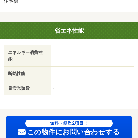
住宅街
金・礼金不要／通風良好／ユニクロ津島店（ショッピング
センター）まで１２７９ｍ／グランドマート津高店（スー
パー）まで３９０ｍ／ポプラ岡山津高店（コンビニ）まで
省エネ性能
８３０ｍ／ザグザグ津高店（ドラッグストア）まで５３２
ｍ／私立岡山商科大学（大学・短大）まで９８６ｍ／私立
明誠学院高校（高校・高専）まで８５３ｍ／ＪＲ宇野線
エネルギー消費性
岡山駅徒歩５１分
-
能
断熱性能
-
目安光熱費
-
無料・簡単2項目！
この物件にお問い合わせする