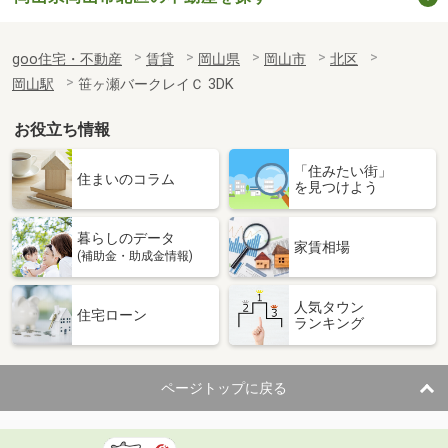
goo住宅・不動産
賃貸
岡山県
岡山市
北区
岡山駅
笹ヶ瀬バークレイＣ 3DK
お役立ち情報
「住みたい街」
住まいのコラム
を見つけよう
暮らしのデータ
家賃相場
(補助金・助成金情報)
人気タウン
住宅ローン
ランキング
ページトップに戻る