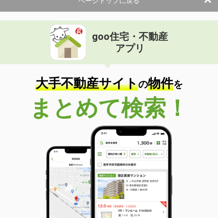
ページトップに戻る
goo住宅・不動産
アプリ
大手不動産サイト
物件
の
を
まとめて検索！