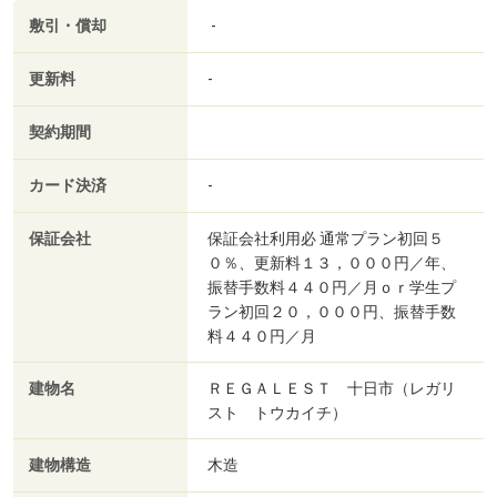
敷引・償却
-
更新料
-
契約期間
カード決済
-
保証会社
保証会社利用必 通常プラン初回５
０％、更新料１３，０００円／年、
振替手数料４４０円／月ｏｒ学生プ
ラン初回２０，０００円、振替手数
料４４０円／月
建物名
ＲＥＧＡＬＥＳＴ 十日市（レガリ
スト トウカイチ）
建物構造
木造