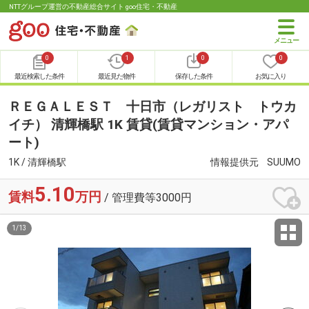
NTTグループ運営の不動産総合サイト goo住宅・不動産
0
1
0
0
最近検索した条件
最近見た物件
保存した条件
お気に入り
ＲＥＧＡＬＥＳＴ 十日市（レガリスト トウカ
イチ） 清輝橋駅 1K 賃貸(賃貸マンション・アパ
ート)
1K / 清輝橋駅
情報提供元
SUUMO
5.10
賃料
万円
/ 管理費等3000円
1
/
13