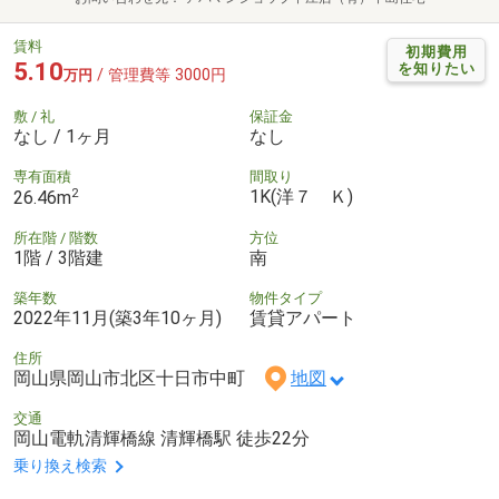
賃料
初期費用
5.10
を知りたい
/ 管理費等 3000円
万円
敷 / 礼
保証金
なし / 1ヶ月
なし
専有面積
間取り
2
1K(洋７ Ｋ)
26.46m
所在階 / 階数
方位
1階 / 3階建
南
築年数
物件タイプ
2022年11月(築3年10ヶ月)
賃貸アパート
住所
岡山県岡山市北区十日市中町
地図
交通
岡山電軌清輝橋線 清輝橋駅 徒歩22分
乗り換え検索