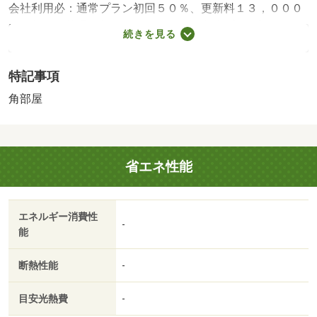
会社利用必：通常プラン初回５０％、更新料１３，０００
円／年、振替手数料４４０円／月ｏｒ学生プラン初回２
続きを見る
０，０００円、振替手数料４４０円／月／［退去時費用
退去費用実費精算※故意・過失等別途実費］室内消毒費
特記事項
（任意）（税込）１６５００円 保証会社：全保連株式会
社／バストイレ別／バルコニー／エアコン／ガスコンロ対
角部屋
応／クロゼット／フローリング／ＴＶインターホン／浴室
乾燥機／オートロック／室内洗濯置／シューズボックス／
システムキッチン／角住戸／温水洗浄便座／洗面所独立／
省エネ性能
２口コンロ／駐輪場／宅配ボックス／即入居可／敷金不要
／防犯カメラ／ネット使用料不要／プロパンガス／礼金１
ヶ月／保証会社利用可/賃貸戸数:6戸
エネルギー消費性
-
能
断熱性能
-
目安光熱費
-