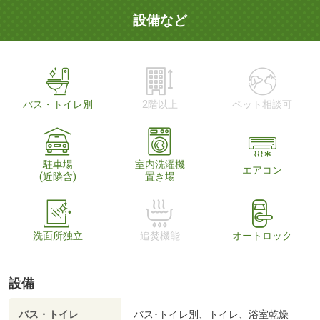
設備など
バス・トイレ別
2階以上
ペット相談可
駐車場
室内洗濯機
エアコン
(近隣含)
置き場
洗面所独立
追焚機能
オートロック
設備
バス・トイレ
バス･トイレ別、トイレ、浴室乾燥