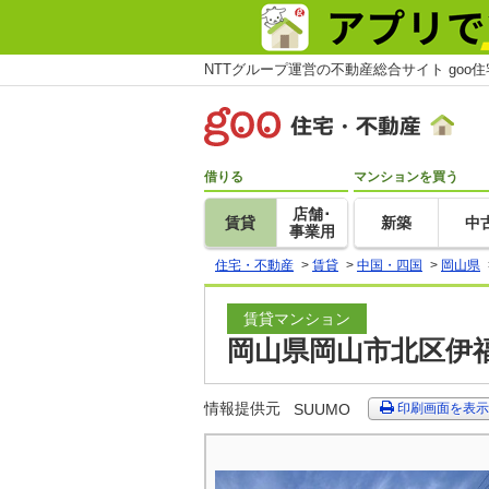
NTTグループ運営の不動産総合サイト goo
借りる
マンションを買う
店舗･
賃貸
新築
中
事業用
住宅・不動産
>
賃貸
>
中国・四国
>
岡山県
賃貸マンション
岡山県岡山市北区伊福
情報提供元
SUUMO
印刷画面を表示