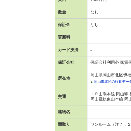
敷金
なし
保証金
なし
更新料
-
カード決済
-
保証会社
保証会社利用必 家賃
岡山県岡山市北区伊
所在地
岡山市北区の行政デー
ＪＲ山陽本線 岡山駅 
交通
岡山電軌東山本線 岡山
建物名
間取り
ワンルーム（洋７．