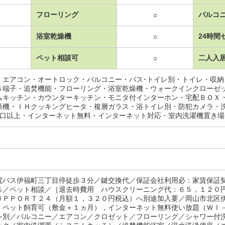
フローリング
バルコ
○
浴室乾燥機
24時間
○
ペット相談可
二人入
○
・エアコン・オートロック・バルコニー・バス･トイレ別・トイレ・収
Ｓ端子・追焚機能・フローリング・浴室乾燥機・ウォークインクローゼ
ムキッチン・カウンターキッチン・モニタ付インターホン・宅配ＢＯＸ
燥機・ＩＨクッキングヒータ・複層ガラス・浴トイレ別・防犯カメラ・
2口以上・インターネット無料・インターネット対応・室内洗濯機置き
電バス伊福町三丁目停徒歩３分／鍵交換代／保証会社利用必：家賃保証
％／ペット相談／［退去時費用 ハウスクリーニング代：６５，１２０
ＵＰＰＯＲＴ２４（月額１，３２０円税込）へ別途加入要／岡山市北区
！ペット飼育可（敷金＋１ヵ月），インターネット無料使い放題（ＷＩ
レ別／バルコニー／エアコン／クロゼット／フローリング／シャワー付