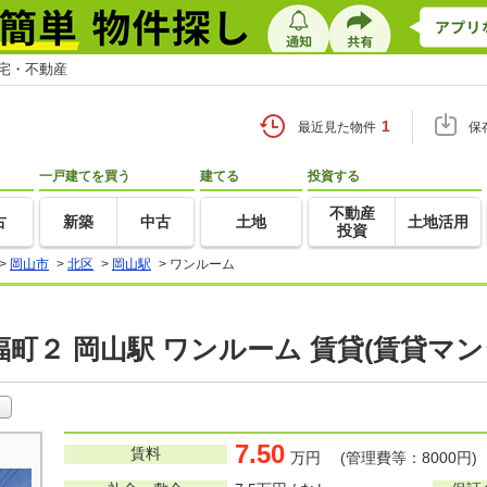
住宅・不動産
1
最近見た物件
保
一戸建てを買う
建てる
投資する
不動産
古
新築
中古
土地
土地活用
投資
>
岡山市
>
北区
>
岡山駅
>
ワンルーム
町２ 岡山駅 ワンルーム 賃貸(賃貸マ
7.50
賃料
万円 (管理費等：8000円)