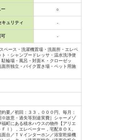
ニー
○
セキュリティ
-
居可
-
納スペース・洗濯機置場・洗面所・エレベ
ット・シャンプードレッサ・温水洗浄便
・駐輪場・風呂・対面Ｋ・クローゼッ
洗面所独立・バイク置き場・ペット用施
場
契約要／初回：３３，０００円、毎月：
円※故意・過失等別途実費］シャーメゾ
伊福町にある積水ハウスの物件【アリエ
－ＦＩ），エレベーター，宅配ＢＯＸ。
洗面台／ＴＶインターホン／浴室乾燥機