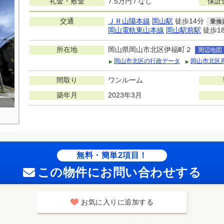
礼金・敷金
7.5万円 / なし
保証
交通
ＪＲ山陽本線
岡山駅
徒歩14分
乗換
岡山電軌東山本線
岡山駅前駅
徒歩1
所在地
岡山県岡山市北区伊福町２
周辺地図
岡山市北区の行政データ
岡山市北区
間取り
ワンルーム
築年月
2023年3月
無料・簡単2項目！
この物件にお問い合わせする
お気に入りに追加する