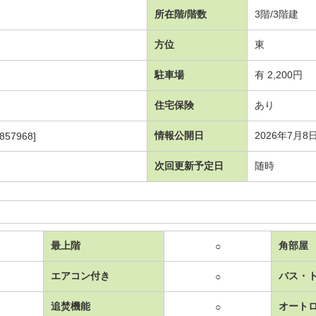
所在階/階数
3階/3階建
方位
東
駐車場
有 2,200円
住宅保険
あり
情報公開日
2026年7月8
857968]
次回更新予定日
随時
最上階
角部屋
○
エアコン付き
バス・
○
追焚機能
オート
○