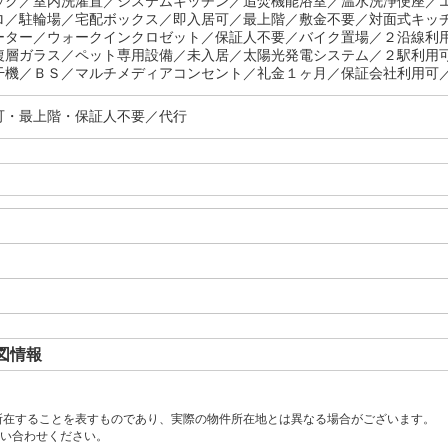
ック／室内洗濯置／システムキッチン／追焚機能浴室／温水洗浄便座／
ロ／駐輪場／宅配ボックス／即入居可／最上階／敷金不要／対面式キッ
ーター／ウォークインクロゼット／保証人不要／バイク置場／２沿線利
複層ガラス／ペット専用設備／未入居／太陽光発電システム／２駅利用
干機／ＢＳ／マルチメディアコンセント／礼金１ヶ月／保証会社利用可
可・最上階・保証人不要／代行
図情報
所在することを表すものであり、実際の物件所在地とは異なる場合がございます。
い合わせください。