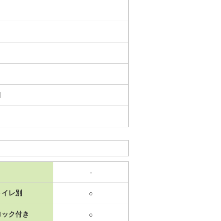
日
-
トイレ別
○
ロック付き
○