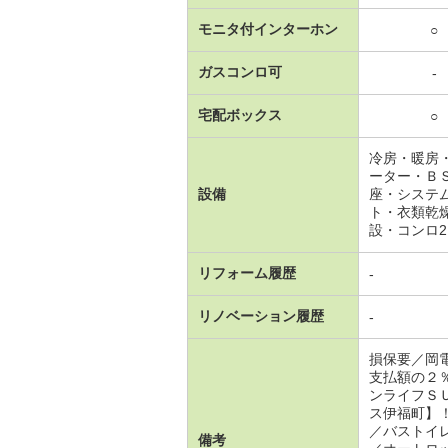
モニタ付インターホン
○
ガスコンロ可
-
宅配ボックス
○
冷房・暖房
ーター・Ｂ
設備
座・システ
ト・衣類乾
設・コンロ
リフォーム履歴
-
リノベーション履歴
-
損保要／岡
支払額の２
ンライフＳ
ス伊福町】
／バストイ
備考