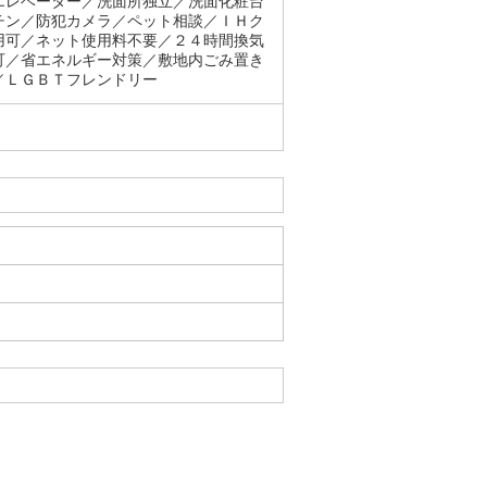
エレベーター／洗面所独立／洗面化粧台
チン／防犯カメラ／ペット相談／ＩＨク
用可／ネット使用料不要／２４時間換気
可／省エネルギー対策／敷地内ごみ置き
／ＬＧＢＴフレンドリー