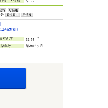
金/敷引・償却
なし / -
案内
駅情報
8分
乗換案内
駅情報
周辺の家賃相場
専有面積
2
31.96m
築年数
築3年6ヶ月