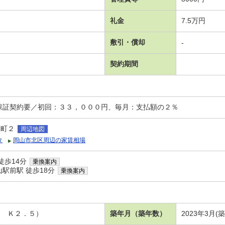
礼金
7.5万円
敷引・償却
-
契約期間
保証契約要／初回：３３，０００円、毎月：支払額の２％
福町２
周辺地図
タ
岡山市北区周辺の家賃相場
徒歩14分
乗換案内
駅前駅 徒歩18分
乗換案内
２ Ｋ２．５）
築年月（築年数）
2023年3月(